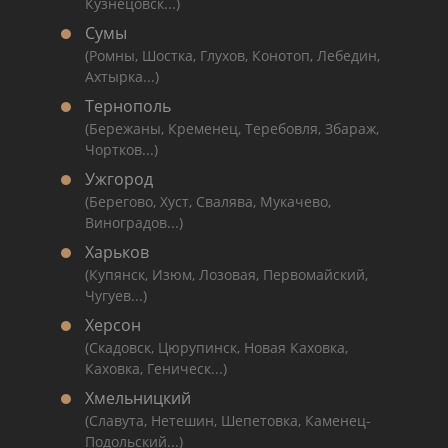
Кузнецовск...)
Сумы
(Ромны, Шостка, Глухов, Конотоп, Лебедин,
Ахтырка...)
Тернополь
(Бережаны, Кременец, Теребовля, Збараж,
Чортков...)
Ужгород
(Берегово, Хуст, Свалява, Мукачево,
Виноградов...)
Харьков
(Купянск, Изюм, Лозовая, Первомайский,
Чугуев...)
Херсон
(Скадовск, Цюрупинск, Новая Каховка,
Каховка, Геническ...)
Хмельницкий
(Славута, Нетешин, Шепетовка, Каменец-
Подольский...)