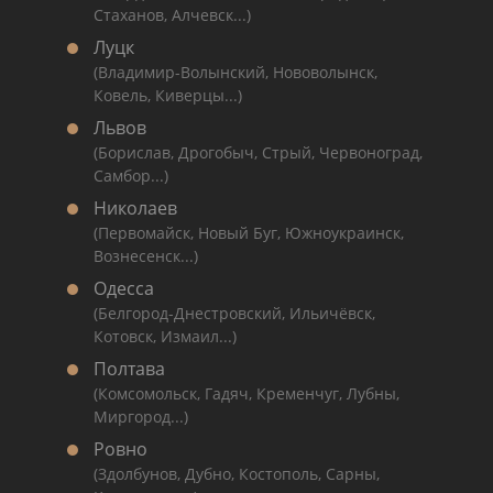
Стаханов, Алчевск...)
Луцк
(Владимир-Волынский, Нововолынск,
Ковель, Киверцы...)
Львов
(Борислав, Дрогобыч, Стрый, Червоноград,
Самбор...)
Николаев
(Первомайск, Новый Буг, Южноукраинск,
Вознесенск...)
Одесса
(Белгород-Днестровский, Ильичёвск,
Котовск, Измаил...)
Полтава
(Комсомольск, Гадяч, Кременчуг, Лубны,
Миргород...)
Ровно
(Здолбунов, Дубно, Костополь, Сарны,