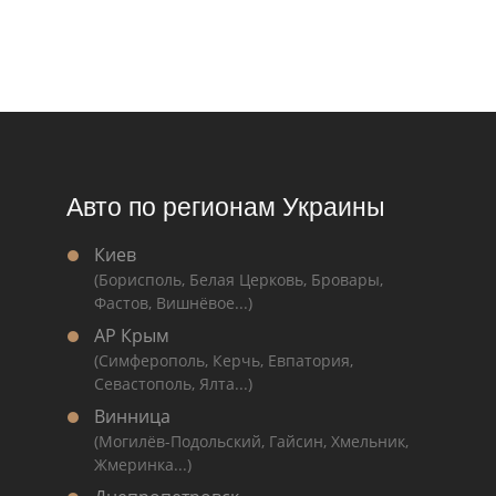
Авто по регионам Украины
Киев
(Борисполь, Белая Церковь, Бровары,
Фастов, Вишнёвое...)
АР Крым
(Симферополь, Керчь, Евпатория,
Севастополь, Ялта...)
Винница
(Могилёв-Подольский, Гайсин, Хмельник,
Жмеринка...)