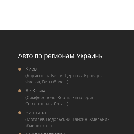
Авто по регионам Украины
Киев
(Борисполь, Белая Церковь, Бровары,
Фастов, Вишнёвое...)
АР Крым
(Симферополь, Керчь, Евпатория,
Севастополь, Ялта...)
Винница
(Могилёв-Подольский, Гайсин, Хмельник,
Жмеринка...)