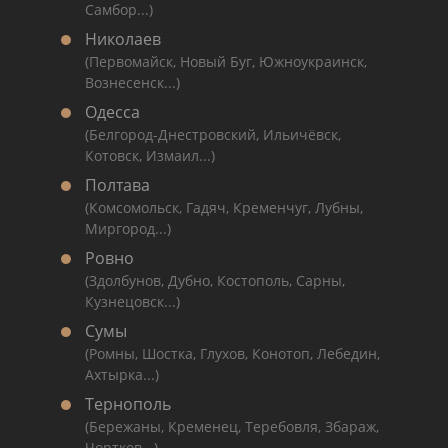
Самбор...)
Николаев
(Первомайск, Новый Буг, Южноукраинск,
Вознесенск...)
Одесса
(Белгород-Днестровский, Ильичёвск,
Котовск, Измаил...)
Полтава
(Комсомольск, Гадяч, Кременчуг, Лубны,
Миргород...)
Ровно
(Здолбунов, Дубно, Костополь, Сарны,
Кузнецовск...)
Сумы
(Ромны, Шостка, Глухов, Конотоп, Лебедин,
Ахтырка...)
Тернополь
(Бережаны, Кременец, Теребовля, Збараж,
Чортков...)