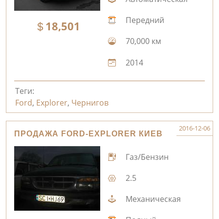
Передний
18,501
70,000 км
2014
Теги:
Ford
,
Explorer
,
Чернигов
2016-12-06
ПРОДАЖА FORD-EXPLORER КИЕВ
Газ/Бензин
2.5
Механическая