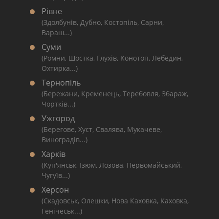
Рівне
(Здолбунів, Дубно, Костопіль, Сарни,
Вараш...)
Суми
(Ромни, Шостка, Глухів, Конотоп, Лебедин,
Охтирка...)
Тернопіль
(Бережани, Кременець, Теребовля, Збараж,
Чортків...)
Ужгород
(Берегове, Хуст, Свалява, Мукачеве,
Виноградів...)
Харків
(Куп'янськ, Ізюм, Лозова, Первомайський,
Чугуїв...)
Херсон
(Скадовськ, Олешки, Нова Каховка, Каховка,
Генічеськ...)