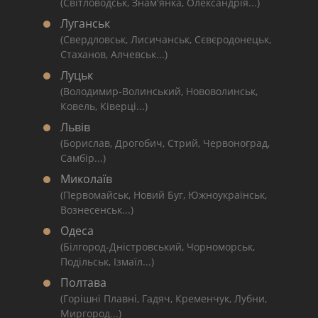
(Світловодськ, Знам'янка, Олександрія...)
Луганськ
(Свердловськ, Лисичанськ, Сєвєродонецьк,
Стаханов, Алчевськ...)
Луцьк
(Володимир-Волинський, Нововолинськ,
Ковель, Ківерці...)
Львів
(Борислав, Дрогобич, Стрий, Червоноград,
Самбір...)
Миколаїв
(Первомайськ, Новий Буг, Южноукраїнськ,
Вознесенськ...)
Одеса
(Білгород-Дністровський, Чорноморськ,
Подільськ, Ізмаїл...)
Полтава
(Горішні Плавні, Гадяч, Кременчук, Лубни,
Миргород...)