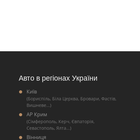
Авто в регіонах України
Київ
(Бориспіль, Біла Церква, Бровари, Фастів,
Вишневе...)
АР Крим
(Сімферополь, Керч, Євпаторія,
Севастополь, Ялта...)
Вінниця