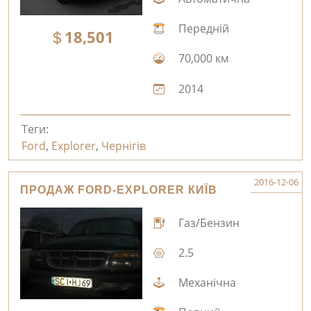
Передній
18,501
70,000 км
2014
Теги:
Ford
,
Explorer
,
Чернігів
2016-12-06
ПРОДАЖ FORD-EXPLORER КИЇВ
Газ/Бензин
2.5
Механічна