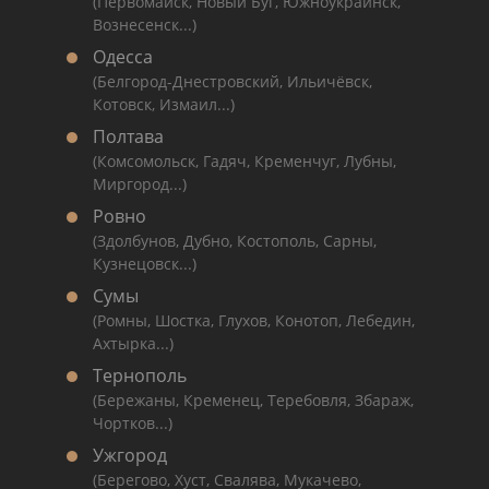
(Первомайск, Новый Буг, Южноукраинск,
Вознесенск...)
Одесса
(Белгород-Днестровский, Ильичёвск,
Котовск, Измаил...)
Полтава
(Комсомольск, Гадяч, Кременчуг, Лубны,
Миргород...)
Ровно
(Здолбунов, Дубно, Костополь, Сарны,
Кузнецовск...)
Сумы
(Ромны, Шостка, Глухов, Конотоп, Лебедин,
Ахтырка...)
Тернополь
(Бережаны, Кременец, Теребовля, Збараж,
Чортков...)
Ужгород
(Берегово, Хуст, Свалява, Мукачево,