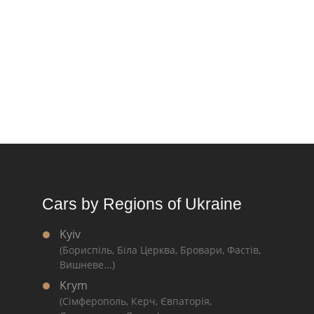
Cars by Regions of Ukraine
Kyiv
(Бориспіль, Біла Церква, Бровари, Фастів,
Вишневе...)
Krym
(Сімферополь, Керч, Євпаторія,