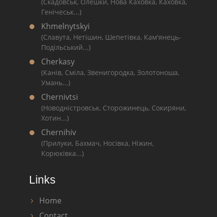
(Скадовськ, Олешки, Нова Каховка, Каховка,
Генічеськ...)
Khmelnytskyi
(Славута, Нетішин, Шепетівка, Кам'янець-
Подільський...)
Cherkasy
(Канів, Сміла, Звенигородка, Золотоноша,
Умань...)
Chernivtsi
(Новодністровськ, Сторожинець, Сокиряни,
Хотин...)
Chernihiv
(Прилуки, Бахмач, Носівка, Ніжин,
Корюківка...)
Links
Home
Contact