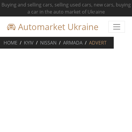
Buying and selling cars, selling used cars, new cars, buying
a car in the auto market of Ukraine
Automarket Ukraine
HOME
KYIV
NISSAN
ARMADA
ADVERT