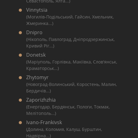
Севастополь, Ялта...)
Vinnytsia
(Могилів-Подільський, Гайсин, Хмельник,
Жмеринка...)
Dnipro
(Нікополь, Павлоград, Дніпродзержинськ,
Кривий Ріг...)
Donetsk
(Маріуполь, Горлівка, Макіївка, Слов'янськ,
Краматорськ...)
Zhytomyr
(Новоград-Волинський, Коростень, Малин,
Бердичів...)
Zaporizhzhia
(Енергодар, Бердянськ, Пологи, Токмак,
Мелітополь...)
Ivano-Frankivsk
(Долина, Коломия, Калуш, Бурштин,
Надвірна...)