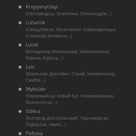
Kropyvnytskyi
(Світловодськ, Знам'янка, Олександрія...)
Luhansk
(Свердловськ, Лисичанськ, Сєвєродонецьк,
Стаханов, Алчевськ...)
Lutsk
(Володимир-Волинський, Нововолинськ,
Ковель, Ківерці...)
Lviv
(Борислав, Дрогобич, Стрий, Червоноград,
Самбір...)
Mykolaiv
(Первомайськ, Новий Буг, Южноукраїнськ,
Вознесенськ...)
Odesa
(Білгород-Дністровський, Чорноморськ,
Подільськ, Ізмаїл...)
Poltava