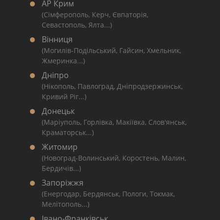
АР Крим
(Сімферополь, Керч, Євпаторія,
Севастополь, Ялта...)
Вінниця
(Могилів-Подільський, Гайсин, Хмельник,
Жмеринка...)
Дніпро
(Нікополь, Павлоград, Дніпродзержинськ,
Кривий Ріг...)
Донецьк
(Маріуполь, Горлівка, Макіївка, Слов'янськ,
Краматорськ...)
Житомир
(Новоград-Волинський, Коростень, Малин,
Бердичів...)
Запоріжжя
(Енергодар, Бердянськ, Пологи, Токмак,
Мелітополь...)
Івано-Франківськ