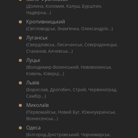
(Долина, Коломия, Калуш, Бурштин,
Надвірна...)
Кропивницький
(Світловодськ, Знам'янка, Олександрія...)
Луганськ
(Свердловськ, Лисичанськ, Сєвєродонецьк,
Стаханов, Алчевськ...)
Луцьк
(Володимир-Волинський, Нововолинськ,
Ковель, Ківерці...)
Львів
(Борислав, Дрогобич, Стрий, Червоноград,
Самбір...)
Миколаїв
(Первомайськ, Новий Буг, Южноукраїнськ,
Вознесенськ...)
Одеса
(Білгород-Дністровський, Чорноморськ,