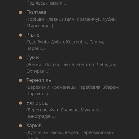
Подільськ, Ізмаїл...)
Полтава
(Горішні Плавні, Гадяч, Кременчук, Лубни,
Миргород...)
Рівне
(Здолбунів, Дубно, Костопіль, Сарни,
Вараш...)
Суми
(Ромни, Шостка, Глухів, Конотоп, Лебедин,
Охтирка...)
Тернопіль
(Бережани, Кременець, Теребовля, Збараж,
Чортків...)
Ужгород
(Берегове, Хуст, Свалява, Мукачеве,
Виноградів...)
Харків
(Куп'янськ, Ізюм, Лозова, Первомайський,
Чугуїв...)