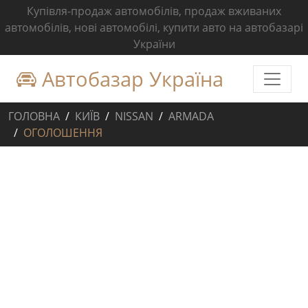
Купівля-продаж автомобілів, продаж вживаних
автомобілів, нові автомобілі, купити авто на автобазарі
України
Автобазар Україна
ГОЛОВНА
КИЇВ
NISSAN
ARMADA
ОГОЛОШЕННЯ