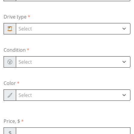
Drive type
Select
Condition
Select
Color
Select
Price, $