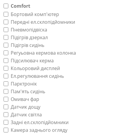
Comfort
Бортовий комп'ютер
Передні ел.склопідйомники
Пневмопідвіска
Підігрів дзеркал
Підігрів сидінь
Регуьовна кермова колонка
Підсилювач керма
Кольоровий дисплей
Ел.регулювання сидінь
Парктронік
Пам'ять сидінь
Омивач фар
Датчик дощу
Датчик світла
Задні ел.склопідйомники
Камера заднього огляду