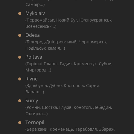
Самбір...)
Mykolaiv
(Первомайськ, Новий Буг, Южноукраїнськ,
Вознесенськ...)
Odesa
(Білгород-Дністровський, Чорноморськ,
Подільськ, Ізмаїл...)
Poltava
(Горішні Плавні, Гадяч, Кременчук, Лубни,
Миргород...)
Rivne
(Здолбунів, Дубно, Костопіль, Сарни,
Вараш...)
Sumy
(Ромни, Шостка, Глухів, Конотоп, Лебедин,
Охтирка...)
Ternopil
(Бережани, Кременець, Теребовля, Збараж,