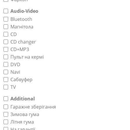
Audio-Video
Bluetooth
Магнітола
CD
CD changer
CD+MP3
Пульт на кермі
DVD
Navi
Сабвуфер
TV
Additional
Гаражне зберігання
Зимова гума
Літня гума
На гарантії