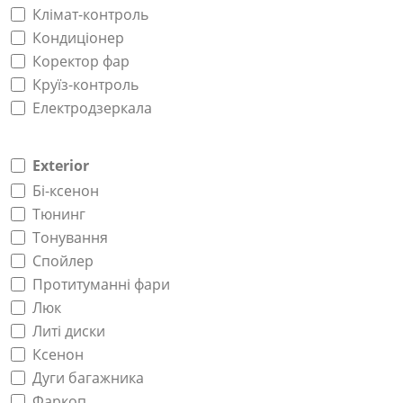
Клімат-контроль
Кондиціонер
Коректор фар
Круїз-контроль
Електродзеркала
Exterior
Бі-ксенон
Тюнинг
Тонування
Спойлер
Протитуманні фари
Люк
Литі диски
Ксенон
Дуги багажника
Фаркоп