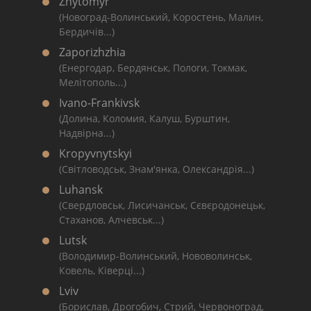
Zhytomyr
(Новоград-Волинський, Коростень, Малин,
Бердичів...)
Zaporizhzhia
(Енергодар, Бердянськ, Пологи, Токмак,
Мелітополь...)
Ivano-Frankivsk
(Долина, Коломия, Калуш, Бурштин,
Надвірна...)
Kropyvnytskyi
(Світловодськ, Знам'янка, Олександрія...)
Luhansk
(Свердловськ, Лисичанськ, Сєвєродонецьк,
Стаханов, Алчевськ...)
Lutsk
(Володимир-Волинський, Нововолинськ,
Ковель, Ківерці...)
Lviv
(Борислав, Дрогобич, Стрий, Червоноград,