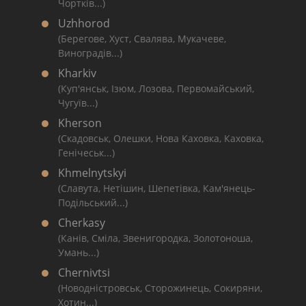
Чортків...)
Uzhhorod
(Берегове, Хуст, Свалява, Мукачеве,
Виноградів...)
Kharkiv
(Куп'янськ, Ізюм, Лозова, Первомайський,
Чугуїв...)
Kherson
(Скадовськ, Олешки, Нова Каховка, Каховка,
Генічеськ...)
Khmelnytskyi
(Славута, Нетішин, Шепетівка, Кам'янець-
Подільський...)
Cherkasy
(Канів, Сміла, Звенигородка, Золотоноша,
Умань...)
Chernivtsi
(Новодністровськ, Сторожинець, Сокиряни,
Хотин...)