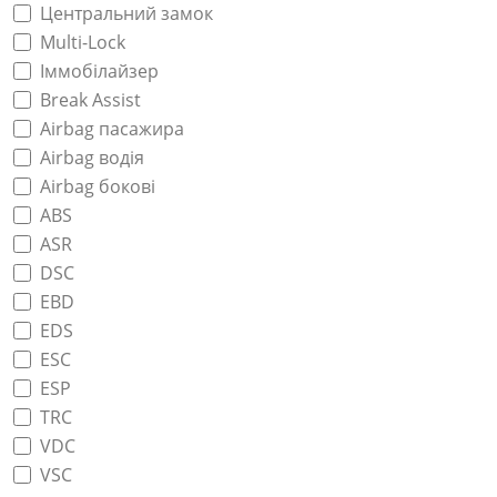
Центральний замок
Multi-Lock
Іммобілайзер
Break Assist
Airbag пасажира
Airbag водія
Airbag бокові
ABS
ASR
DSC
EBD
EDS
ESC
ESP
TRC
VDC
VSC