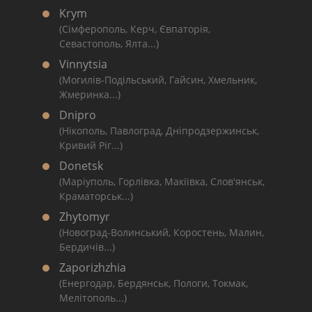
Krym
(Сімферополь, Керч, Євпаторія,
Севастополь, Ялта...)
Vinnytsia
(Могилів-Подільський, Гайсин, Хмельник,
Жмеринка...)
Dnipro
(Нікополь, Павлоград, Дніпродзержинськ,
Кривий Ріг...)
Donetsk
(Маріуполь, Горлівка, Макіївка, Слов'янськ,
Краматорськ...)
Zhytomyr
(Новоград-Волинський, Коростень, Малин,
Бердичів...)
Zaporizhzhia
(Енергодар, Бердянськ, Пологи, Токмак,
Мелітополь...)