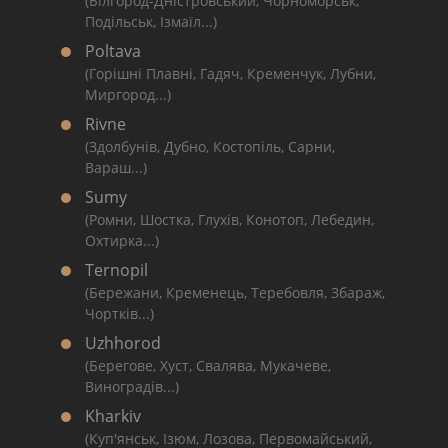
(Білгород-Дністровський, Чорноморськ,
Подільськ, Ізмаїл...)
Poltava
(Горішні Плавні, Гадяч, Кременчук, Лубни,
Миргород...)
Rivne
(Здолбунів, Дубно, Костопіль, Сарни,
Вараш...)
Sumy
(Ромни, Шостка, Глухів, Конотоп, Лебедин,
Охтирка...)
Ternopil
(Бережани, Кременець, Теребовля, Збараж,
Чортків...)
Uzhhorod
(Берегове, Хуст, Свалява, Мукачеве,
Виноградів...)
Kharkiv
(Куп'янськ, Ізюм, Лозова, Первомайський,