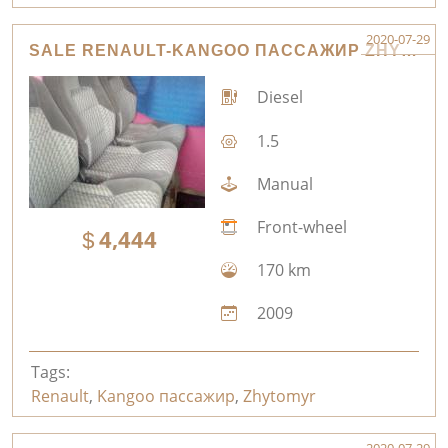
2020-07-29
SALE RENAULT-KANGOO ПАССАЖИР ZHYTOMYR
Diesel
1.5
Manual
Front-wheel
4,444
170 km
2009
Tags:
Renault
,
Kangoo пассажир
,
Zhytomyr