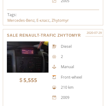
2005
Tags:
Mercedes-Benz
,
E-класс
,
Zhytomyr
2020-07-29
SALE RENAULT-TRAFIC ZHYTOMYR
Diesel
2
Manual
Front-wheel
5,555
210 km
2009