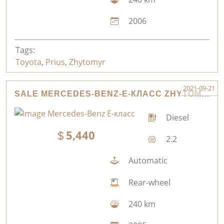
2006
Tags:
Toyota
,
Prius
,
Zhytomyr
2021-09-21
SALE MERCEDES-BENZ-E-КЛАСС ZHYTOMYR
Diesel
5,440
2.2
Automatic
Rear-wheel
240 km