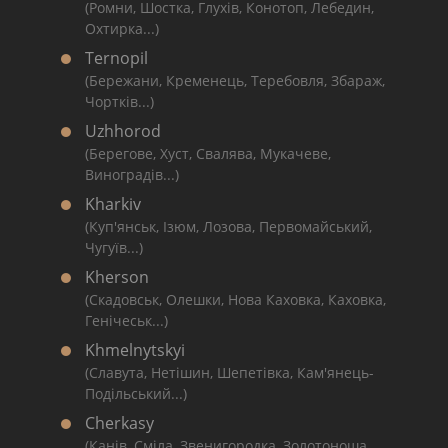
(Ромни, Шостка, Глухів, Конотоп, Лебедин,
Охтирка...)
Ternopil
(Бережани, Кременець, Теребовля, Збараж,
Чортків...)
Uzhhorod
(Берегове, Хуст, Свалява, Мукачеве,
Виноградів...)
Kharkiv
(Куп'янськ, Ізюм, Лозова, Первомайський,
Чугуїв...)
Kherson
(Скадовськ, Олешки, Нова Каховка, Каховка,
Генічеськ...)
Khmelnytskyi
(Славута, Нетішин, Шепетівка, Кам'янець-
Подільський...)
Cherkasy
(Канів, Сміла, Звенигородка, Золотоноша,