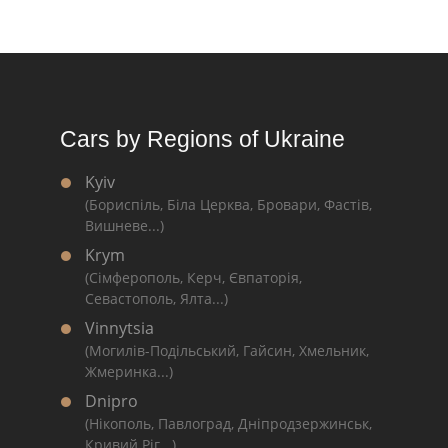
Cars by Regions of Ukraine
Kyiv
(Бориспіль, Біла Церква, Бровари, Фастів,
Вишневе...)
Krym
(Сімферополь, Керч, Євпаторія,
Севастополь, Ялта...)
Vinnytsia
(Могилів-Подільський, Гайсин, Хмельник,
Жмеринка...)
Dnipro
(Нікополь, Павлоград, Дніпродзержинськ,
Кривий Ріг...)