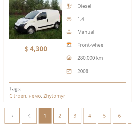
Diesel
1.4
Manual
Front-wheel
4,300
280,000 km
2008
Tags:
Citroen
,
немо
,
Zhytomyr
1
2
3
4
5
6