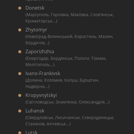
Donetsk
(Маріуполь, Горлівка, Макіївка, Слов'янськ,
Краматорськ...)
Zhytomyr
(Новоград-Волинський, Коростень, Малин,
Бердичів...)
Zaporizhzhia
(Енергодар, Бердянськ, Пологи, Токмак,
Мелітополь...)
Ivano-Frankivsk
(Долина, Коломия, Калуш, Бурштин,
Надвірна...)
Kropyvnytskyi
(Світловодськ, Знам'янка, Олександрія...)
Luhansk
(Свердловськ, Лисичанськ, Сєвєродонецьк,
Стаханов, Алчевськ...)
Lutsk