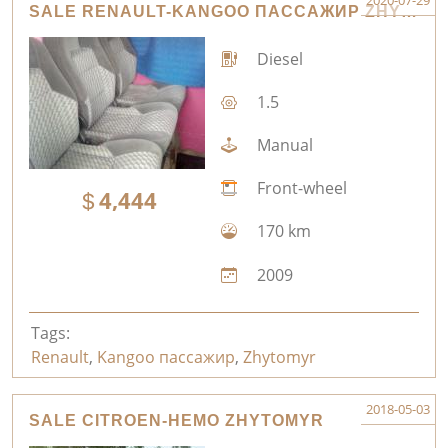
2020-07-29
SALE RENAULT-KANGOO ПАССАЖИР ZHYTOMYR
Diesel
1.5
Manual
Front-wheel
4,444
170 km
2009
Tags:
Renault
,
Kangoo пассажир
,
Zhytomyr
2018-05-03
SALE CITROEN-НЕМО ZHYTOMYR