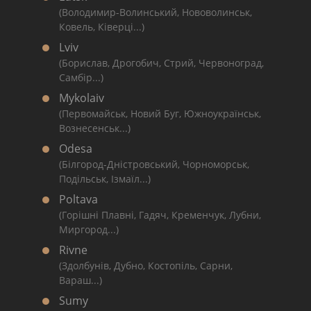
(Володимир-Волинський, Нововолинськ,
Ковель, Ківерці...)
Lviv
(Борислав, Дрогобич, Стрий, Червоноград,
Самбір...)
Mykolaiv
(Первомайськ, Новий Буг, Южноукраїнськ,
Вознесенськ...)
Odesa
(Білгород-Дністровський, Чорноморськ,
Подільськ, Ізмаїл...)
Poltava
(Горішні Плавні, Гадяч, Кременчук, Лубни,
Миргород...)
Rivne
(Здолбунів, Дубно, Костопіль, Сарни,
Вараш...)
Sumy