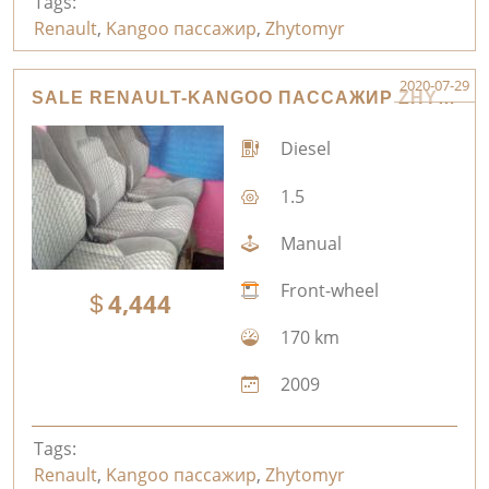
Tags:
Renault
,
Kangoo пассажир
,
Zhytomyr
2020-07-29
SALE RENAULT-KANGOO ПАССАЖИР ZHYTOMYR
Diesel
1.5
Manual
Front-wheel
4,444
170 km
2009
Tags:
Renault
,
Kangoo пассажир
,
Zhytomyr