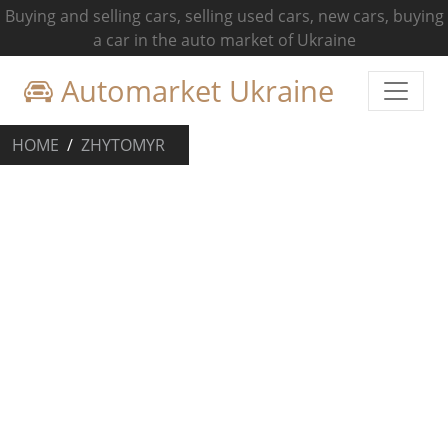
Buying and selling cars, selling used cars, new cars, buying
a car in the auto market of Ukraine
Automarket Ukraine
HOME
ZHYTOMYR