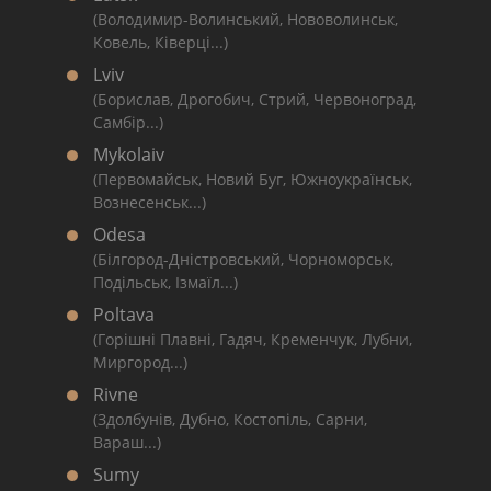
(Володимир-Волинський, Нововолинськ,
Ковель, Ківерці...)
Lviv
(Борислав, Дрогобич, Стрий, Червоноград,
Самбір...)
Mykolaiv
(Первомайськ, Новий Буг, Южноукраїнськ,
Вознесенськ...)
Odesa
(Білгород-Дністровський, Чорноморськ,
Подільськ, Ізмаїл...)
Poltava
(Горішні Плавні, Гадяч, Кременчук, Лубни,
Миргород...)
Rivne
(Здолбунів, Дубно, Костопіль, Сарни,
Вараш...)
Sumy