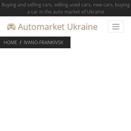
Buying and selling cars, selling used cars, new cars, buying
a car in the auto market of Ukraine
Automarket Ukraine
HOME
IVANO-FRANKIVSK