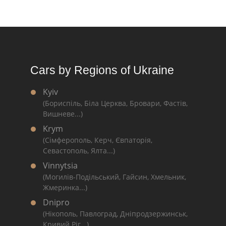
Cars by Regions of Ukraine
Kyiv
(Бориспіль, Біла Церква, Бровари, Фастів,
Вишневе...)
Krym
(Сімферополь, Керч, Євпаторія,
Севастополь, Ялта...)
Vinnytsia
(Могилів-Подільський, Гайсин, Хмельник,
Жмеринка...)
Dnipro
(Нікополь, Павлоград, Дніпродзержинськ,
Кривий Ріг...)