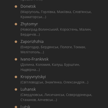
Donetsk
(Маріуполь, Горлівка, Макіївка, Слов'янськ,
Краматорськ...)
Zhytomyr
(Новоград-Волинський, Коростень, Малин,
Бердичів...)
Zaporizhzhia
(Енергодар, Бердянськ, Пологи, Токмак,
Мелітополь...)
Ivano-Frankivsk
(Долина, Коломия, Калуш, Бурштин,
Надвірна...)
Kropyvnytskyi
(Світловодськ, Знам'янка, Олександрія...)
Luhansk
(Свердловськ, Лисичанськ, Сєвєродонецьк,
Стаханов, Алчевськ...)
Lutsk