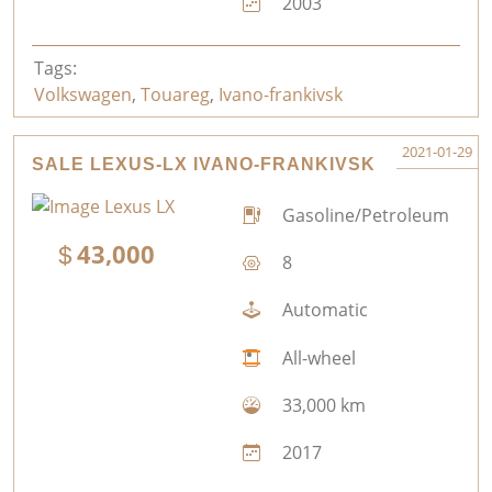
2003
Tags:
Volkswagen
,
Touareg
,
Ivano-frankivsk
2021-01-29
SALE LEXUS-LX IVANO-FRANKIVSK
Gasoline/Petroleum
43,000
8
Automatic
All-wheel
33,000 km
2017