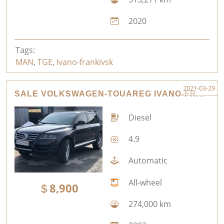
2020
Tags:
MAN
,
TGE
,
Ivano-frankivsk
2021-03-29
SALE VOLKSWAGEN-TOUAREG IVANO-FRANKIVSK
Diesel
4.9
Automatic
All-wheel
8,900
274,000 km