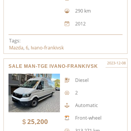
290 km
2012
Tags:
Mazda
,
6
,
Ivano-frankivsk
2023-12-08
SALE MAN-TGE IVANO-FRANKIVSK
Diesel
2
Automatic
Front-wheel
25,200
313,271 km