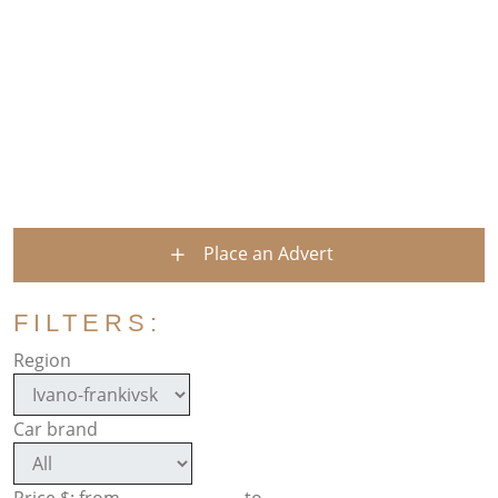
Place an Advert
FILTERS:
Region
Car brand