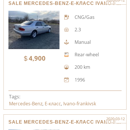
2020-03-12
SALE MERCEDES-BENZ-E-КЛАСС IVANO-FRANKIVSK
CNG/Gas
2.3
Manual
Rear-wheel
4,900
200 km
1996
Tags:
Mercedes-Benz
,
E-класс
,
Ivano-frankivsk
2020-03-12
SALE MERCEDES-BENZ-E-КЛАСС IVANO-FRANKIVSK