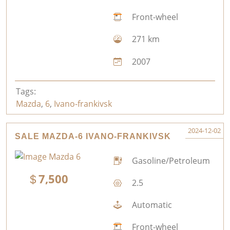
Front-wheel
271 km
2007
Tags:
Mazda
,
6
,
Ivano-frankivsk
2024-12-02
SALE MAZDA-6 IVANO-FRANKIVSK
Gasoline/Petroleum
7,500
2.5
Automatic
Front-wheel