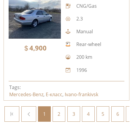
CNG/Gas
2.3
Manual
Rear-wheel
4,900
200 km
1996
Tags:
Mercedes-Benz
,
E-класс
,
Ivano-frankivsk
1
2
3
4
5
6