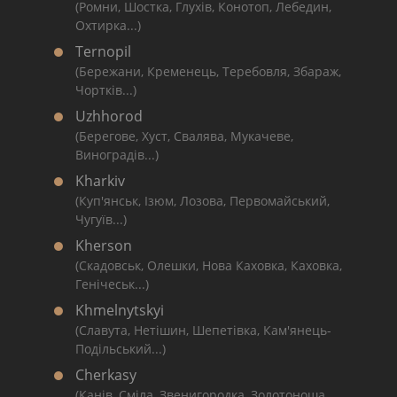
(Ромни, Шостка, Глухів, Конотоп, Лебедин,
Охтирка...)
Ternopil
(Бережани, Кременець, Теребовля, Збараж,
Чортків...)
Uzhhorod
(Берегове, Хуст, Свалява, Мукачеве,
Виноградів...)
Kharkiv
(Куп'янськ, Ізюм, Лозова, Первомайський,
Чугуїв...)
Kherson
(Скадовськ, Олешки, Нова Каховка, Каховка,
Генічеськ...)
Khmelnytskyi
(Славута, Нетішин, Шепетівка, Кам'янець-
Подільський...)
Cherkasy
(Канів, Сміла, Звенигородка, Золотоноша,