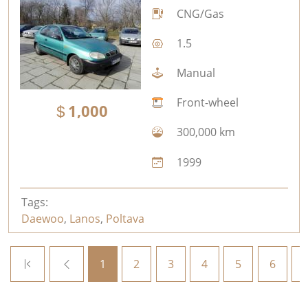
CNG/Gas
1.5
Manual
Front-wheel
1,000
300,000 km
1999
Tags:
Daewoo
,
Lanos
,
Poltava
1
2
3
4
5
6