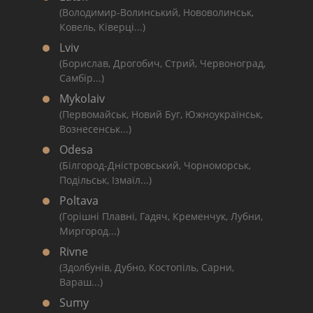
(Володимир-Волинський, Нововолинськ,
Ковель, Ківерці...)
Lviv
(Борислав, Дрогобич, Стрий, Червоноград,
Самбір...)
Mykolaiv
(Первомайськ, Новий Буг, Южноукраїнськ,
Вознесенськ...)
Odesa
(Білгород-Дністровський, Чорноморськ,
Подільськ, Ізмаїл...)
Poltava
(Горішні Плавні, Гадяч, Кременчук, Лубни,
Миргород...)
Rivne
(Здолбунів, Дубно, Костопіль, Сарни,
Вараш...)
Sumy