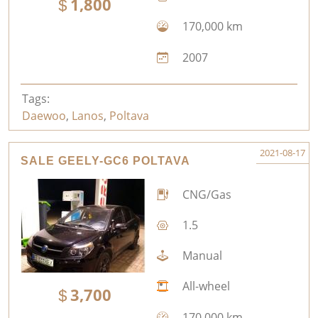
1,800
170,000 km
2007
Tags:
Daewoo
,
Lanos
,
Poltava
2021-08-17
SALE GEELY-GC6 POLTAVA
CNG/Gas
1.5
Manual
All-wheel
3,700
170,000 km