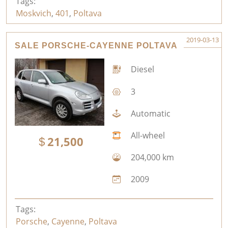
Tags:
Moskvich
,
401
,
Poltava
2019-03-13
SALE PORSCHE-CAYENNE POLTAVA
Diesel
3
Automatic
All-wheel
21,500
204,000 km
2009
Tags:
Porsche
,
Cayenne
,
Poltava