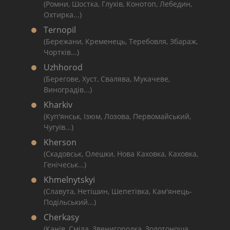
(Ромни, Шостка, Глухів, Конотоп, Лебедин,
Охтирка...)
Ternopil
(Бережани, Кременець, Теребовля, Збараж,
Чортків...)
Uzhhorod
(Берегове, Хуст, Свалява, Мукачеве,
Виноградів...)
Kharkiv
(Куп'янськ, Ізюм, Лозова, Первомайський,
Чугуїв...)
Kherson
(Скадовськ, Олешки, Нова Каховка, Каховка,
Генічеськ...)
Khmelnytskyi
(Славута, Нетішин, Шепетівка, Кам'янець-
Подільський...)
Cherkasy
(Канів, Сміла, Звенигородка, Золотоноша,