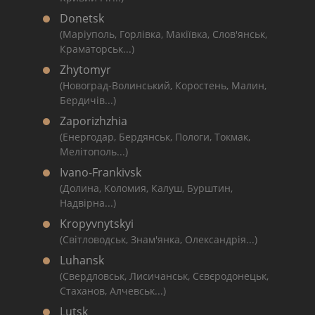
Donetsk
(Маріуполь, Горлівка, Макіївка, Слов'янськ,
Краматорськ...)
Zhytomyr
(Новоград-Волинський, Коростень, Малин,
Бердичів...)
Zaporizhzhia
(Енергодар, Бердянськ, Пологи, Токмак,
Мелітополь...)
Ivano-Frankivsk
(Долина, Коломия, Калуш, Бурштин,
Надвірна...)
Kropyvnytskyi
(Світловодськ, Знам'янка, Олександрія...)
Luhansk
(Свердловськ, Лисичанськ, Сєвєродонецьк,
Стаханов, Алчевськ...)
Lutsk