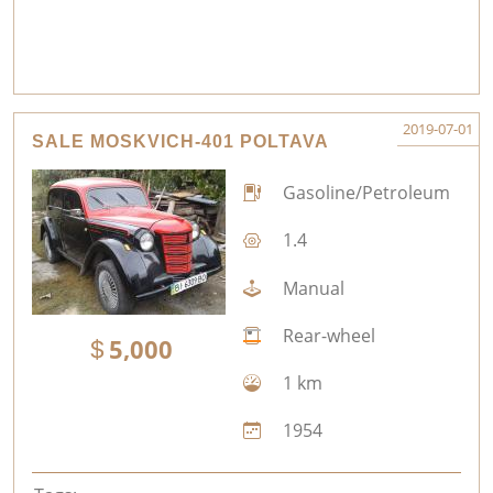
2019-07-01
SALE MOSKVICH-401 POLTAVA
Gasoline/Petroleum
1.4
Manual
Rear-wheel
5,000
1 km
1954