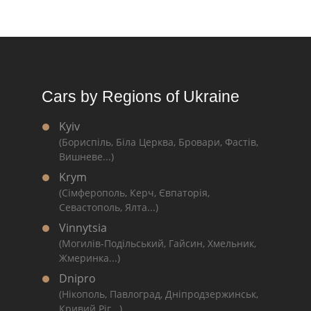
Cars by Regions of Ukraine
Kyiv
(Бориспіль, Біла Церква, Бровари, Фастів,
Вишневе...)
Krym
(Сімферополь, Керч, Євпаторія,
Севастополь, Ялта...)
Vinnytsia
(Могилів-Подільський, Гайсин, Хмельник,
Жмеринка...)
Dnipro
(Нікополь, Павлоград, Дніпродзержинськ,
Кривий Ріг...)