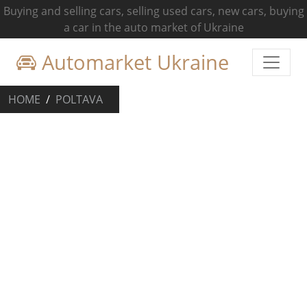
Buying and selling cars, selling used cars, new cars, buying
a car in the auto market of Ukraine
Automarket Ukraine
HOME
POLTAVA