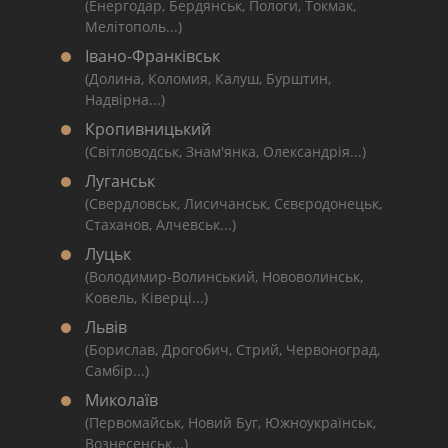
(Енергодар, Бердянськ, Пологи, Токмак,
Мелітополь...)
Івано-Франківськ
(Долина, Коломия, Калуш, Бурштин,
Надвірна...)
Кропивницький
(Світловодськ, Знам'янка, Олександрія...)
Луганськ
(Свердловськ, Лисичанськ, Сєвєродонецьк,
Стаханов, Алчевськ...)
Луцьк
(Володимир-Волинський, Нововолинськ,
Ковель, Ківерці...)
Львів
(Борислав, Дрогобич, Стрий, Червоноград,
Самбір...)
Миколаїв
(Первомайськ, Новий Буг, Южноукраїнськ,
Вознесенськ...)