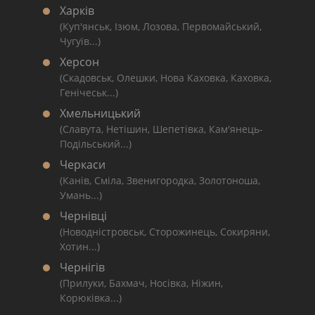
Харків
(Куп'янськ, Ізюм, Лозова, Первомайський,
Чугуїв...)
Херсон
(Скадовськ, Олешки, Нова Каховка, Каховка,
Генічеськ...)
Хмельницький
(Славута, Нетішин, Шепетівка, Кам'янець-
Подільський...)
Черкаси
(Канів, Сміла, Звенигородка, Золотоноша,
Умань...)
Чернівці
(Новодністровськ, Сторожинець, Сокиряни,
Хотин...)
Чернігів
(Прилуки, Бахмач, Носівка, Ніжин,
Корюківка...)