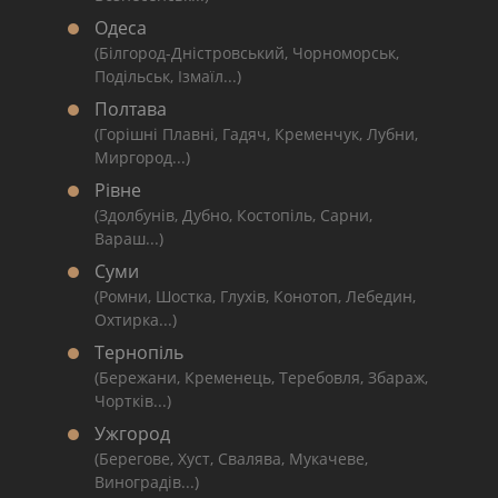
Одеса
(Білгород-Дністровський, Чорноморськ,
Подільськ, Ізмаїл...)
Полтава
(Горішні Плавні, Гадяч, Кременчук, Лубни,
Миргород...)
Рівне
(Здолбунів, Дубно, Костопіль, Сарни,
Вараш...)
Суми
(Ромни, Шостка, Глухів, Конотоп, Лебедин,
Охтирка...)
Тернопіль
(Бережани, Кременець, Теребовля, Збараж,
Чортків...)
Ужгород
(Берегове, Хуст, Свалява, Мукачеве,
Виноградів...)