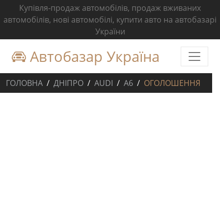
Купівля-продаж автомобілів, продаж вживаних
автомобілів, нові автомобілі, купити авто на автобазарі
України
Автобазар Україна
ГОЛОВНА
ДНІПРО
AUDI
A6
ОГОЛОШЕННЯ