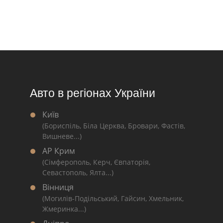
Авто в регіонах України
Київ
(Бориспіль, Біла Церква, Бровари, Фастів,
Вишневе...)
АР Крим
(Сімферополь, Керч, Євпаторія,
Севастополь, Ялта...)
Вінниця
(Могилів-Подільський, Гайсин, Хмельник,
Жмеринка...)