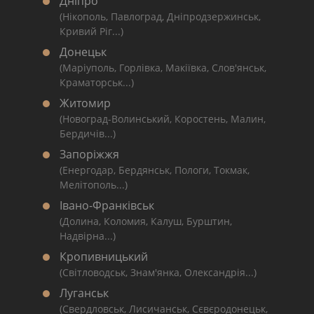
Дніпро
(Нікополь, Павлоград, Дніпродзержинськ,
Кривий Ріг...)
Донецьк
(Маріуполь, Горлівка, Макіївка, Слов'янськ,
Краматорськ...)
Житомир
(Новоград-Волинський, Коростень, Малин,
Бердичів...)
Запоріжжя
(Енергодар, Бердянськ, Пологи, Токмак,
Мелітополь...)
Івано-Франківськ
(Долина, Коломия, Калуш, Бурштин,
Надвірна...)
Кропивницький
(Світловодськ, Знам'янка, Олександрія...)
Луганськ
(Свердловськ, Лисичанськ, Сєвєродонецьк,