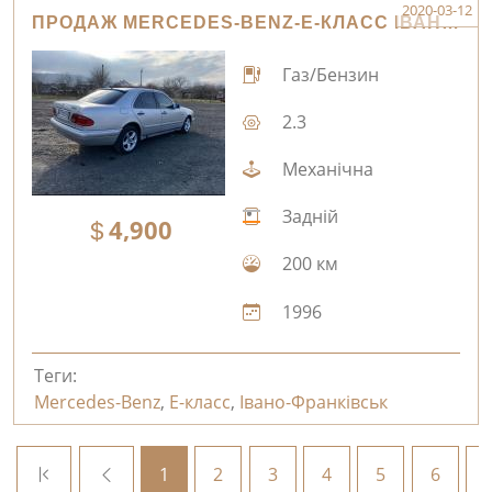
2020-03-12
ПРОДАЖ MERCEDES-BENZ-E-КЛАСС ІВАНО-ФРАНКІВСЬК
Газ/Бензин
2.3
Механічна
Задній
4,900
200 км
1996
Теги:
Mercedes-Benz
,
E-класс
,
Івано-Франківськ
1
2
3
4
5
6