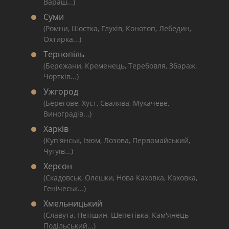
Вараш...)
Суми
(Ромни, Шостка, Глухів, Конотоп, Лебедин,
Охтирка...)
Тернопіль
(Бережани, Кременець, Теребовля, Збараж,
Чортків...)
Ужгород
(Берегове, Хуст, Свалява, Мукачеве,
Виноградів...)
Харків
(Куп'янськ, Ізюм, Лозова, Первомайський,
Чугуїв...)
Херсон
(Скадовськ, Олешки, Нова Каховка, Каховка,
Генічеськ...)
Хмельницький
(Славута, Нетішин, Шепетівка, Кам'янець-
Подільський...)