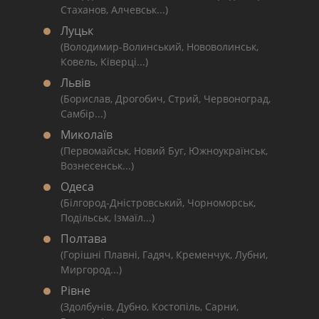
Стаханов, Алчевськ...)
Луцьк
(Володимир-Волинський, Нововолинськ,
Ковель, Ківерці...)
Львів
(Борислав, Дрогобич, Стрий, Червоноград,
Самбір...)
Миколаїв
(Первомайськ, Новий Буг, Южноукраїнськ,
Вознесенськ...)
Одеса
(Білгород-Дністровський, Чорноморськ,
Подільськ, Ізмаїл...)
Полтава
(Горішні Плавні, Гадяч, Кременчук, Лубни,
Миргород...)
Рівне
(Здолбунів, Дубно, Костопіль, Сарни,