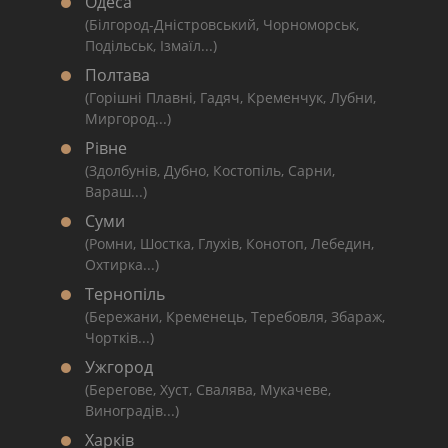
Одеса
(Білгород-Дністровський, Чорноморськ,
Подільськ, Ізмаїл...)
Полтава
(Горішні Плавні, Гадяч, Кременчук, Лубни,
Миргород...)
Рівне
(Здолбунів, Дубно, Костопіль, Сарни,
Вараш...)
Суми
(Ромни, Шостка, Глухів, Конотоп, Лебедин,
Охтирка...)
Тернопіль
(Бережани, Кременець, Теребовля, Збараж,
Чортків...)
Ужгород
(Берегове, Хуст, Свалява, Мукачеве,
Виноградів...)
Харків