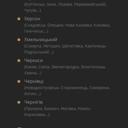
(Куп'янськ, Ізюм, Лозова, Первомайський,
Чугуїв...)
Херсон
(Скадовськ, Олешки, Нова Каховка, Каховка,
Генічеськ...)
Хмельницький
(Славута, Нетішин, Шепетівка, Кам'янець-
Подільський...)
Черкаси
(Канів, Сміла, Звенигородка, Золотоноша,
Умань...)
Чернівці
(Новодністровськ, Сторожинець, Сокиряни,
Хотин...)
Чернігів
(Прилуки, Бахмач, Носівка, Ніжин,
Корюківка...)