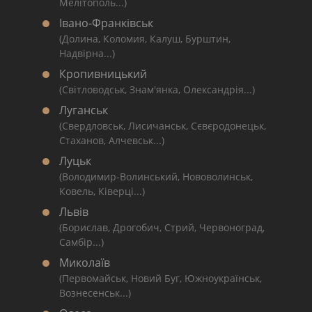
Мелітополь...)
Івано-Франківськ
(Долина, Коломия, Калуш, Бурштин,
Надвірна...)
Кропивницький
(Світловодськ, Знам'янка, Олександрія...)
Луганськ
(Свердловськ, Лисичанськ, Сєвєродонецьк,
Стаханов, Алчевськ...)
Луцьк
(Володимир-Волинський, Нововолинськ,
Ковель, Ківерці...)
Львів
(Борислав, Дрогобич, Стрий, Червоноград,
Самбір...)
Миколаїв
(Первомайськ, Новий Буг, Южноукраїнськ,
Вознесенськ...)