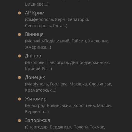
Вишневе...)
АР Крим
(Сімферополь, Керч, Євпаторія,
Севастополь, Ялта...)
Вінниця
(Могилів-Подільський, Гайсин, Хмельник,
Жмеринка...)
Дніпро
(Нікополь, Павлоград, Дніпродзержинськ,
Кривий Ріг...)
Донецьк
(Маріуполь, Горлівка, Макіївка, Слов'янськ,
Краматорськ...)
Житомир
(Новоград-Волинський, Коростень, Малин,
Бердичів...)
Запоріжжя
(Енергодар, Бердянськ, Пологи, Токмак,