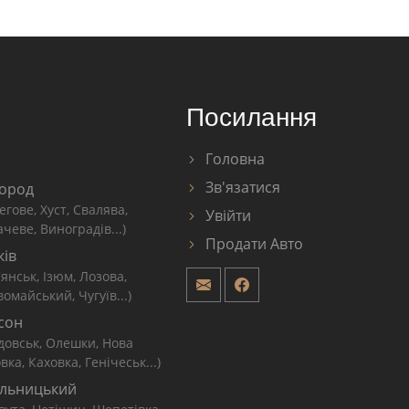
Посилання
Головна
Зв'язатися
ород
егове, Хуст, Свалява,
Увійти
чеве, Виноградів...)
Продати Авто
ків
'янськ, Ізюм, Лозова,
омайський, Чугуїв...)
сон
довськ, Олешки, Нова
вка, Каховка, Генічеськ...)
льницький