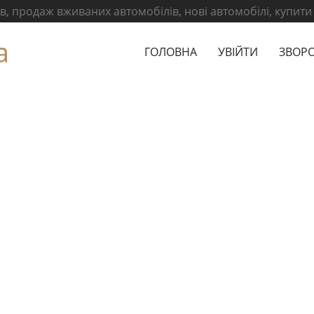
, продаж вживаних автомобілів, нові автомобілі, купити
а
ГОЛОВНА
УВІЙТИ
ЗВОРО