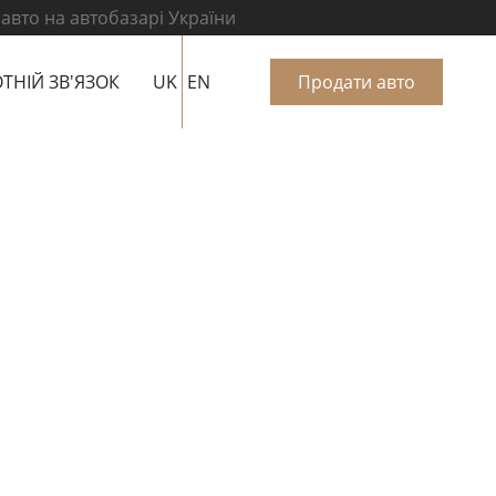
 авто на автобазарі України
ТНІЙ ЗВ'ЯЗОК
UK
EN
Продати авто