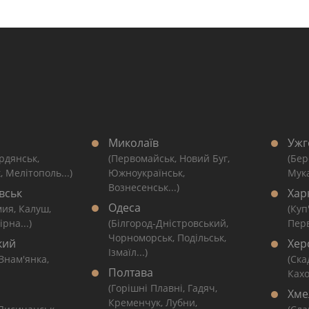
Миколаїв
Ужг
рдянськ,
(Первомайськ, Новий Буг,
(Бер
, Мелітополь...)
Южноукраїнськ,
Мука
Вознесенськ...)
вськ
Хар
Одеса
мия, Калуш,
(Куп
рна...)
(Білгород-Дністровський,
Перв
Чорноморськ, Подільськ,
кий
Хер
Ізмаїл...)
 Знам'янка,
(Ска
Полтава
Кахо
(Горішні Плавні, Гадяч,
Хме
Кременчук, Лубни,