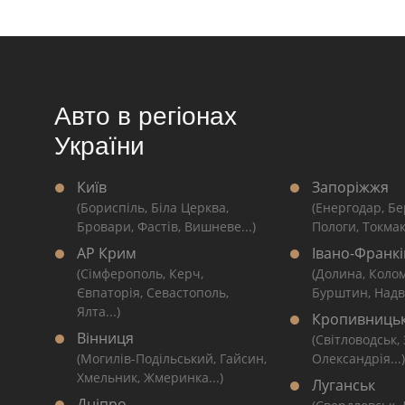
Авто в регіонах
України
Київ
Запоріжжя
(Бориспіль, Біла Церква,
(Енергодар, Бе
Бровари, Фастів, Вишневе...)
Пологи, Токмак
АР Крим
Івано-Франкі
(Сімферополь, Керч,
(Долина, Коло
Євпаторія, Севастополь,
Бурштин, Надві
Ялта...)
Кропивниць
Вінниця
(Світловодськ,
(Могилів-Подільський, Гайсин,
Олександрія...)
Хмельник, Жмеринка...)
Луганськ
Дніпро