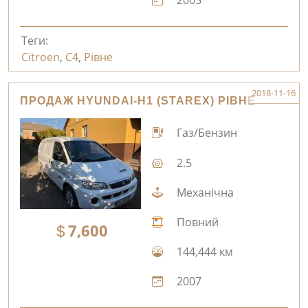
2005
Теги:
Citroen
,
C4
,
Рівне
2018-11-16
ПРОДАЖ HYUNDAI-H1 (STAREX) РІВНЕ
Газ/Бензин
2.5
Механічна
Повний
7,600
144,444 км
2007