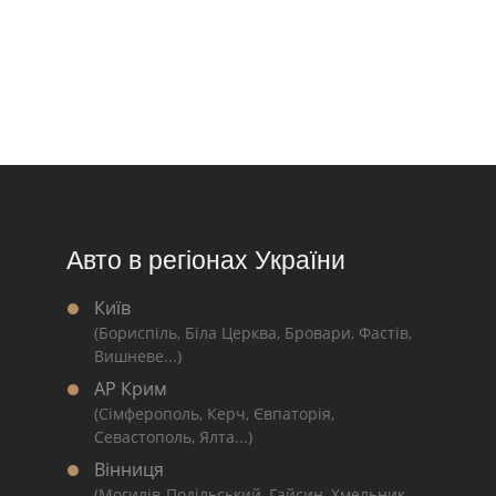
Авто в регіонах України
Київ
(Бориспіль, Біла Церква, Бровари, Фастів,
Вишневе...)
АР Крим
(Сімферополь, Керч, Євпаторія,
Севастополь, Ялта...)
Вінниця
(Могилів-Подільський, Гайсин, Хмельник,