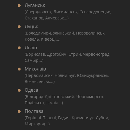
Луганськ
(Свердловськ, Лисичанськ, Сєвєродонецьк,
Стаханов, Алчевськ...)
Луцьк
(Володимир-Волинський, Нововолинськ,
Ковель, Ківерці...)
Львів
(Борислав, Дрогобич, Стрий, Червоноград,
Самбір...)
Миколаїв
(Первомайськ, Новий Буг, Южноукраїнськ,
Вознесенськ...)
Одеса
(Білгород-Дністровський, Чорноморськ,
Подільськ, Ізмаїл...)
Полтава
(Горішні Плавні, Гадяч, Кременчук, Лубни,
Миргород...)