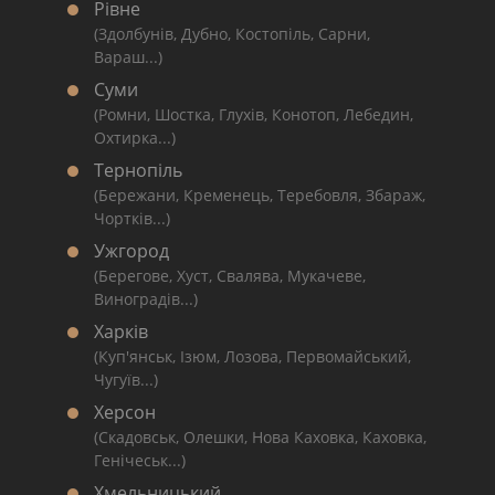
Рівне
(Здолбунів, Дубно, Костопіль, Сарни,
Вараш...)
Суми
(Ромни, Шостка, Глухів, Конотоп, Лебедин,
Охтирка...)
Тернопіль
(Бережани, Кременець, Теребовля, Збараж,
Чортків...)
Ужгород
(Берегове, Хуст, Свалява, Мукачеве,
Виноградів...)
Харків
(Куп'янськ, Ізюм, Лозова, Первомайський,
Чугуїв...)
Херсон
(Скадовськ, Олешки, Нова Каховка, Каховка,
Генічеськ...)
Хмельницький