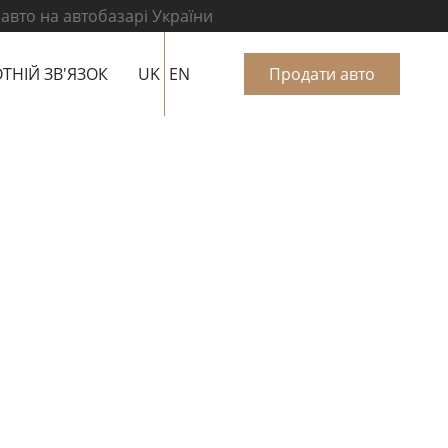
 авто на автобазарі України
ТНІЙ ЗВ'ЯЗОК
UK
EN
Продати авто