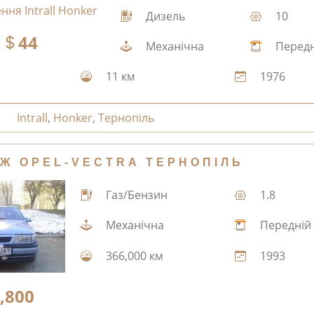
Дизель
10
44
Механічна
Передн
11 км
1976
Intrall
,
Honker
,
Тернопіль
Ж OPEL-VECTRA ТЕРНОПІЛЬ
Газ/Бензин
1.8
Механічна
Передній
366,000 км
1993
,800