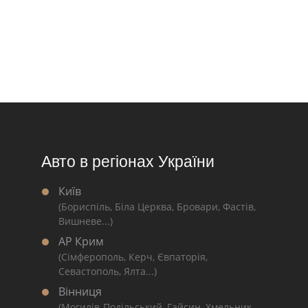
Авто в регіонах України
Київ
(Бориспіль, Біла Церква, Бровари, Фастів,
Вишневе...)
АР Крим
(Сімферополь, Керч, Євпаторія,
Севастополь, Ялта...)
Вінниця
(Могилів-Подільський, Гайсин, Хмельник,