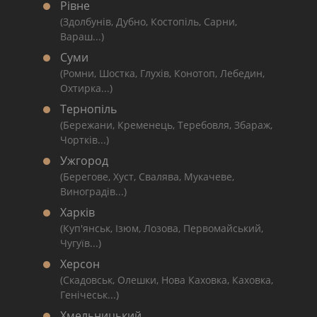
Рівне
(Здолбунів, Дубно, Костопіль, Сарни,
Вараш...)
Суми
(Ромни, Шостка, Глухів, Конотоп, Лебедин,
Охтирка...)
Тернопіль
(Бережани, Кременець, Теребовля, Збараж,
Чортків...)
Ужгород
(Берегове, Хуст, Свалява, Мукачеве,
Виноградів...)
Харків
(Куп'янськ, Ізюм, Лозова, Первомайський,
Чугуїв...)
Херсон
(Скадовськ, Олешки, Нова Каховка, Каховка,
Генічеськ...)
Хмельницький