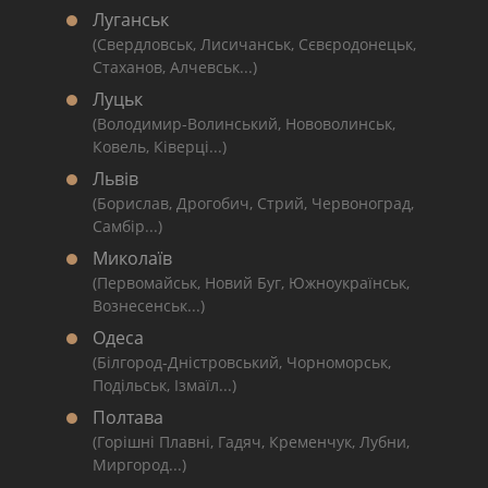
Луганськ
(Свердловськ, Лисичанськ, Сєвєродонецьк,
Стаханов, Алчевськ...)
Луцьк
(Володимир-Волинський, Нововолинськ,
Ковель, Ківерці...)
Львів
(Борислав, Дрогобич, Стрий, Червоноград,
Самбір...)
Миколаїв
(Первомайськ, Новий Буг, Южноукраїнськ,
Вознесенськ...)
Одеса
(Білгород-Дністровський, Чорноморськ,
Подільськ, Ізмаїл...)
Полтава
(Горішні Плавні, Гадяч, Кременчук, Лубни,
Миргород...)