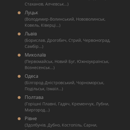
Стаханов, Алчевськ...)
Луцьк
(Володимир-Волинський, Нововолинськ,
Ковель, Ківерці...)
Львів
(Борислав, Дрогобич, Стрий, Червоноград,
Самбір...)
Миколаїв
(Первомайськ, Новий Буг, Южноукраїнськ,
Вознесенськ...)
Одеса
(Білгород-Дністровський, Чорноморськ,
Подільськ, Ізмаїл...)
Полтава
(Горішні Плавні, Гадяч, Кременчук, Лубни,
Миргород...)
Рівне
(Здолбунів, Дубно, Костопіль, Сарни,