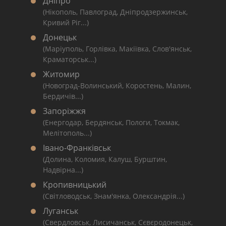
Дніпро
(Нікополь, Павлоград, Дніпродзержинськ,
Кривий Ріг...)
Донецьк
(Маріуполь, Горлівка, Макіївка, Слов'янськ,
Краматорськ...)
Житомир
(Новоград-Волинський, Коростень, Малин,
Бердичів...)
Запоріжжя
(Енергодар, Бердянськ, Пологи, Токмак,
Мелітополь...)
Івано-Франківськ
(Долина, Коломия, Калуш, Бурштин,
Надвірна...)
Кропивницький
(Світловодськ, Знам'янка, Олександрія...)
Луганськ
(Свердловськ, Лисичанськ, Сєвєродонецьк,