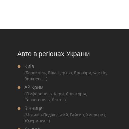
Авто в регіонах України
Київ
(Бориспіль, Біла Церква, Бровари, Фастів,
Вишневе...)
АР Крим
(Сімферополь, Керч, Євпаторія,
Севастополь, Ялта...)
Вінниця
(Могилів-Подільський, Гайсин, Хмельник,
Жмеринка...)