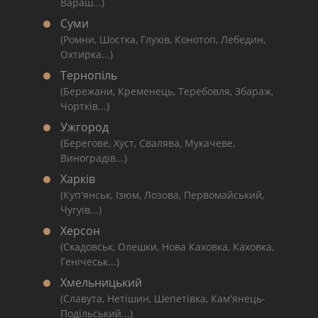
Вараш...)
Суми
(Ромни, Шостка, Глухів, Конотоп, Лебедин,
Охтирка...)
Тернопіль
(Бережани, Кременець, Теребовля, Збараж,
Чортків...)
Ужгород
(Берегове, Хуст, Свалява, Мукачеве,
Виноградів...)
Харків
(Куп'янськ, Ізюм, Лозова, Первомайський,
Чугуїв...)
Херсон
(Скадовськ, Олешки, Нова Каховка, Каховка,
Генічеськ...)
Хмельницький
(Славута, Нетішин, Шепетівка, Кам'янець-
Подільський...)