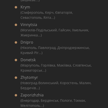
Krym
(Сімферополь, Керч, Євпаторія,
Севастополь, Ялта...)
Vinnytsia
(Могилів-Подільський, Гайсин, Хмельник,
Жмеринка...)
Dnipro
(Нікополь, Павлоград, Дніпродзержинськ,
Кривий Ріг...)
Donetsk
(Маріуполь, Горлівка, Макіївка, Слов'янськ,
Краматорськ...)
Zhytomyr
(Новоград-Волинський, Коростень, Малин,
Бердичів...)
Zaporizhzhia
(Енергодар, Бердянськ, Пологи, Токмак,
Мелітополь...)