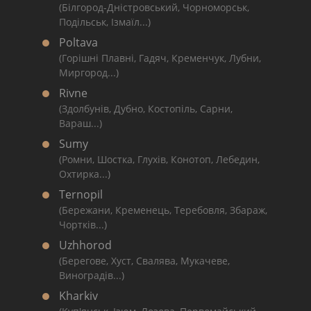
(Білгород-Дністровський, Чорноморськ,
Подільськ, Ізмаїл...)
Poltava
(Горішні Плавні, Гадяч, Кременчук, Лубни,
Миргород...)
Rivne
(Здолбунів, Дубно, Костопіль, Сарни,
Вараш...)
Sumy
(Ромни, Шостка, Глухів, Конотоп, Лебедин,
Охтирка...)
Ternopil
(Бережани, Кременець, Теребовля, Збараж,
Чортків...)
Uzhhorod
(Берегове, Хуст, Свалява, Мукачеве,
Виноградів...)
Kharkiv