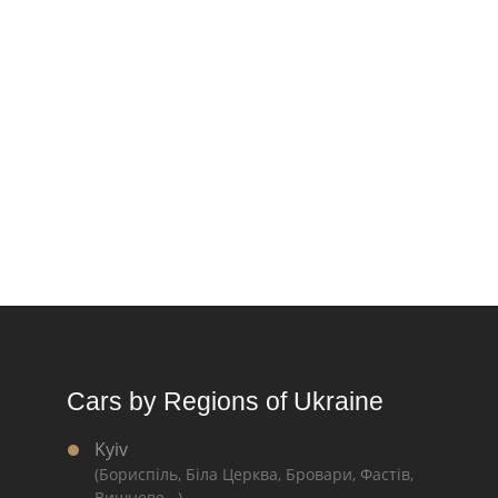
Cars by Regions of Ukraine
Kyiv
(Бориспіль, Біла Церква, Бровари, Фастів,
Вишневе...)