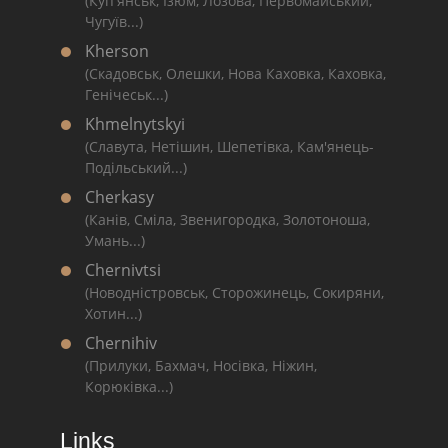
(Куп'янськ, Ізюм, Лозова, Первомайський,
Чугуїв...)
Kherson
(Скадовськ, Олешки, Нова Каховка, Каховка,
Генічеськ...)
Khmelnytskyi
(Славута, Нетішин, Шепетівка, Кам'янець-
Подільський...)
Cherkasy
(Канів, Сміла, Звенигородка, Золотоноша,
Умань...)
Chernivtsi
(Новодністровськ, Сторожинець, Сокиряни,
Хотин...)
Chernihiv
(Прилуки, Бахмач, Носівка, Ніжин,
Корюківка...)
Links