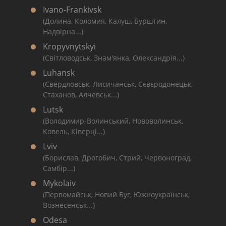
Ivano-Frankivsk
(Долина, Коломия, Калуш, Бурштин,
Надвірна...)
Kropyvnytskyi
(Світловодськ, Знам'янка, Олександрія...)
Luhansk
(Свердловськ, Лисичанськ, Сєвєродонецьк,
Стаханов, Алчевськ...)
Lutsk
(Володимир-Волинський, Нововолинськ,
Ковель, Ківерці...)
Lviv
(Борислав, Дрогобич, Стрий, Червоноград,
Самбір...)
Mykolaiv
(Первомайськ, Новий Буг, Южноукраїнськ,
Вознесенськ...)
Odesa