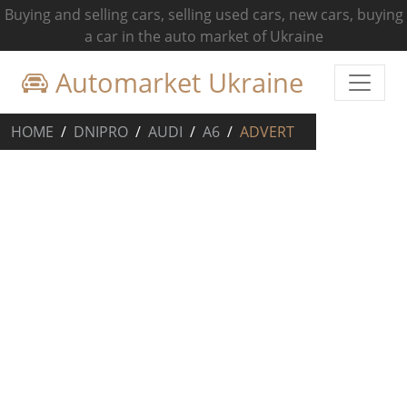
Buying and selling cars, selling used cars, new cars, buying
a car in the auto market of Ukraine
Automarket Ukraine
HOME
DNIPRO
AUDI
A6
ADVERT