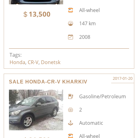
All-wheel
13,500
147 km
2008
Tags:
Honda
,
CR-V
,
Donetsk
2017-01-20
SALE HONDA-CR-V KHARKIV
Gasoline/Petroleum
2
Automatic
All-wheel