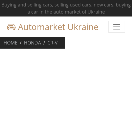
Buying and selling cars, selling used cars, new cars, buying
a car in the auto market of Ukraine
Automarket Ukraine
HOME
HONDA
CR-V