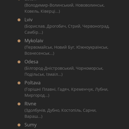
(Володимир-Волинський, Нововолинськ,
Ковель, Ківерці...)
Lviv
(Борислав, Дрогобич, Стрий, Червоноград,
Самбір...)
Mykolaiv
(Первомайськ, Новий Буг, Южноукраїнськ,
Вознесенськ...)
Odesa
(Білгород-Дністровський, Чорноморськ,
Подільськ, Ізмаїл...)
Poltava
(Горішні Плавні, Гадяч, Кременчук, Лубни,
Миргород...)
Rivne
(Здолбунів, Дубно, Костопіль, Сарни,
Вараш...)
Sumy