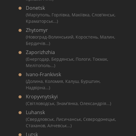
Donetsk
(Маріуполь, Горлівка, Макіївка, Слов'янськ,
Краматорськ...)
Zhytomyr
(Новоград-Волинський, Коростень, Малин,
Бердичів...)
Zaporizhzhia
(Енергодар, Бердянськ, Пологи, Токмак,
Мелітополь...)
Ivano-Frankivsk
(Долина, Коломия, Калуш, Бурштин,
Надвірна...)
Kropyvnytskyi
(Світловодськ, Знам'янка, Олександрія...)
Luhansk
(Свердловськ, Лисичанськ, Сєвєродонецьк,
Стаханов, Алчевськ...)
Lutsk