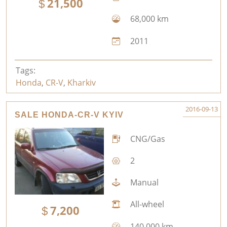
21,500
68,000 km
2011
Tags:
Honda
,
CR-V
,
Kharkiv
2016-09-13
SALE HONDA-CR-V KYIV
CNG/Gas
2
Manual
All-wheel
7,200
140,000 km