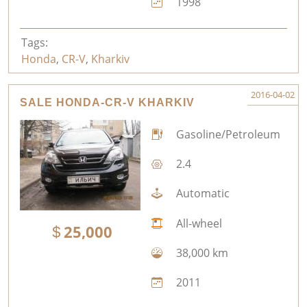
1998
Tags:
Honda
,
CR-V
,
Kharkiv
2016-04-02
SALE HONDA-CR-V KHARKIV
Gasoline/Petroleum
2.4
Automatic
All-wheel
25,000
38,000 km
2011