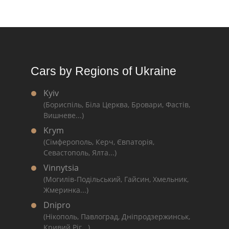
Cars by Regions of Ukraine
Kyiv
(Бориспіль, Біла Церква, Бровари, Фастів,
Вишневе...)
Krym
(Сімферополь, Керч, Євпаторія,
Севастополь, Ялта...)
Vinnytsia
(Могилів-Подільський, Гайсин, Хмельник,
Жмеринка...)
Dnipro
(Нікополь, Павлоград, Дніпродзержинськ,
Кривий Ріг...)