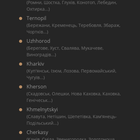
(Ромни, Шостка, Глухів, Конотоп, Лебедин,
Охтирка...)
Ternopil
(Бережани, Кременець, Теребовля, Збараж,
Чортків...)
Uzhhorod
(Берегове, Хуст, Свалява, Мукачеве,
Виноградів...)
Kharkiv
(Куп'янськ, Ізюм, Лозова, Первомайський,
Чугуїв...)
Kherson
(Скадовськ, Олешки, Нова Каховка, Каховка,
Генічеськ...)
Khmelnytskyi
(Славута, Нетішин, Шепетівка, Кам'янець-
Подільський...)
Cherkasy
(Канів, Сміла, Звенигородка, Золотоноша,