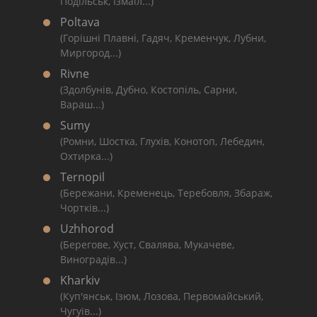
Подільськ, Ізмаїл...)
Poltava
(Горішні Плавні, Гадяч, Кременчук, Лубни,
Миргород...)
Rivne
(Здолбунів, Дубно, Костопіль, Сарни,
Вараш...)
Sumy
(Ромни, Шостка, Глухів, Конотоп, Лебедин,
Охтирка...)
Ternopil
(Бережани, Кременець, Теребовля, Збараж,
Чортків...)
Uzhhorod
(Берегове, Хуст, Свалява, Мукачеве,
Виноградів...)
Kharkiv
(Куп'янськ, Ізюм, Лозова, Первомайський,
Чугуїв...)