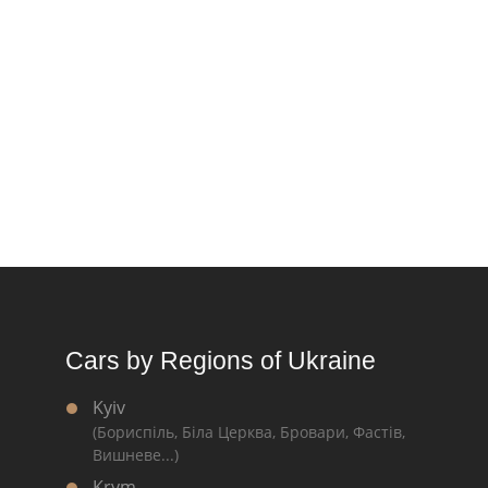
Cars by Regions of Ukraine
Kyiv
(Бориспіль, Біла Церква, Бровари, Фастів,
Вишневе...)
Krym