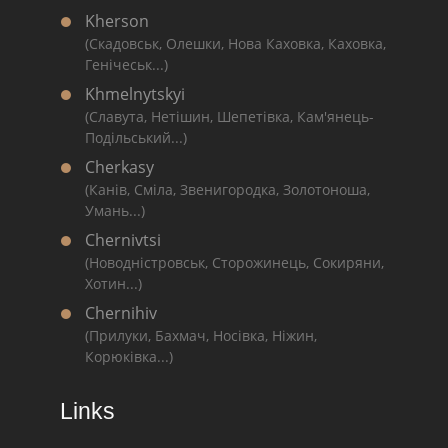
Kherson
(Скадовськ, Олешки, Нова Каховка, Каховка,
Генічеськ...)
Khmelnytskyi
(Славута, Нетішин, Шепетівка, Кам'янець-
Подільський...)
Cherkasy
(Канів, Сміла, Звенигородка, Золотоноша,
Умань...)
Chernivtsi
(Новодністровськ, Сторожинець, Сокиряни,
Хотин...)
Chernihiv
(Прилуки, Бахмач, Носівка, Ніжин,
Корюківка...)
Links