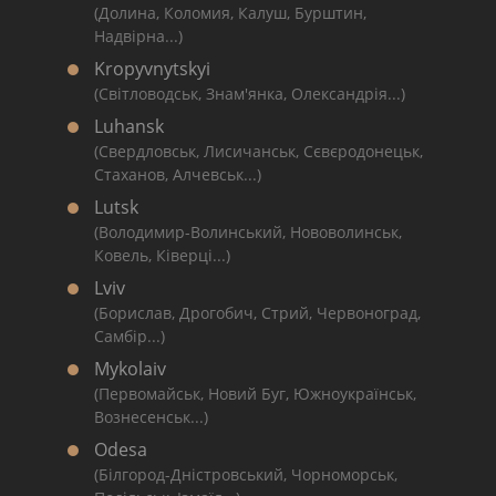
(Долина, Коломия, Калуш, Бурштин,
Надвірна...)
Kropyvnytskyi
(Світловодськ, Знам'янка, Олександрія...)
Luhansk
(Свердловськ, Лисичанськ, Сєвєродонецьк,
Стаханов, Алчевськ...)
Lutsk
(Володимир-Волинський, Нововолинськ,
Ковель, Ківерці...)
Lviv
(Борислав, Дрогобич, Стрий, Червоноград,
Самбір...)
Mykolaiv
(Первомайськ, Новий Буг, Южноукраїнськ,
Вознесенськ...)
Odesa
(Білгород-Дністровський, Чорноморськ,