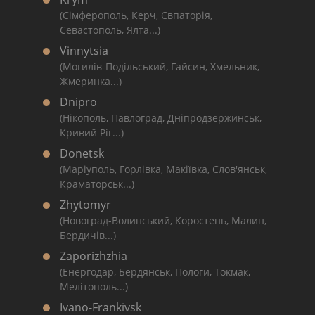
(Сімферополь, Керч, Євпаторія,
Севастополь, Ялта...)
Vinnytsia
(Могилів-Подільський, Гайсин, Хмельник,
Жмеринка...)
Dnipro
(Нікополь, Павлоград, Дніпродзержинськ,
Кривий Ріг...)
Donetsk
(Маріуполь, Горлівка, Макіївка, Слов'янськ,
Краматорськ...)
Zhytomyr
(Новоград-Волинський, Коростень, Малин,
Бердичів...)
Zaporizhzhia
(Енергодар, Бердянськ, Пологи, Токмак,
Мелітополь...)
Ivano-Frankivsk