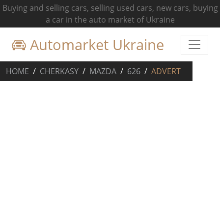
Buying and selling cars, selling used cars, new cars, buying
a car in the auto market of Ukraine
Automarket Ukraine
HOME
CHERKASY
MAZDA
626
ADVERT