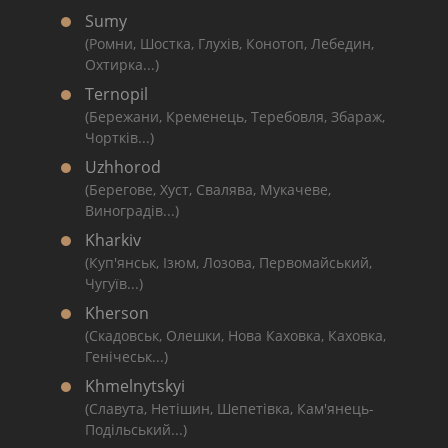
Sumy
(Ромни, Шостка, Глухів, Конотоп, Лебедин,
Охтирка...)
Ternopil
(Бережани, Кременець, Теребовля, Збараж,
Чортків...)
Uzhhorod
(Берегове, Хуст, Свалява, Мукачеве,
Виноградів...)
Kharkiv
(Куп'янськ, Ізюм, Лозова, Первомайський,
Чугуїв...)
Kherson
(Скадовськ, Олешки, Нова Каховка, Каховка,
Генічеськ...)
Khmelnytskyi
(Славута, Нетішин, Шепетівка, Кам'янець-
Подільський...)