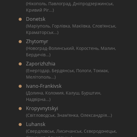
(Нікополь, Павлоград, Дніпродзержинськ,
Кривий Ріг...)
Donetsk
(Маріуполь, Горлівка, Макіївка, Слов'янськ,
Краматорськ...)
Zhytomyr
(Новоград-Волинський, Коростень, Малин,
Бердичів...)
Zaporizhzhia
(Енергодар, Бердянськ, Пологи, Токмак,
Мелітополь...)
Ivano-Frankivsk
(Долина, Коломия, Калуш, Бурштин,
Надвірна...)
Kropyvnytskyi
(Світловодськ, Знам'янка, Олександрія...)
Luhansk
(Свердловськ, Лисичанськ, Сєвєродонецьк,