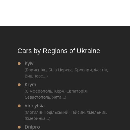
Cars by Regions of Ukraine
Kyiv
(Бориспіль, Біла Церква, Бровари, Фастів,
Вишневе...)
Krym
(Сімферополь, Керч, Євпаторія,
Севастополь, Ялта...)
Vinnytsia
(Могилів-Подільський, Гайсин, Хмельник,
Жмеринка...)
Dnipro