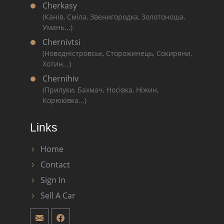
Cherkasy
(Канів, Сміла, Звенигородка, Золотоноша,
Умань...)
Chernivtsi
(Новодністровськ, Сторожинець, Сокиряни,
Хотин...)
Chernihiv
(Прилуки, Бахмач, Носівка, Ніжин,
Корюківка...)
Links
Home
Contact
Sign In
Sell A Car