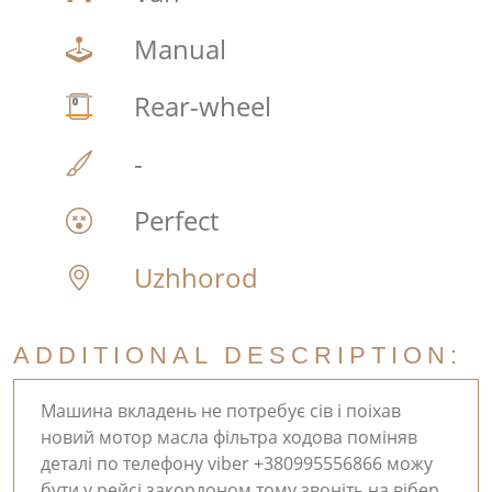
Manual
Rear-wheel
-
Perfect
Uzhhorod
ADDITIONAL DESCRIPTION:
Машина вкладень не потребує сів і поіхав
новий мотор масла фільтра ходова поміняв
деталі по телефону viber +380995556866 можу
бути у рейсі закордоном тому звоніть на вібер