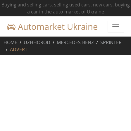
Buying and selling cars, selling used cars, new cars, buying
a car in the auto market of Ukraine
Automarket Ukraine
HOME
UZHHOROD
MERCEDES-BENZ
SPRINTER
ADVERT