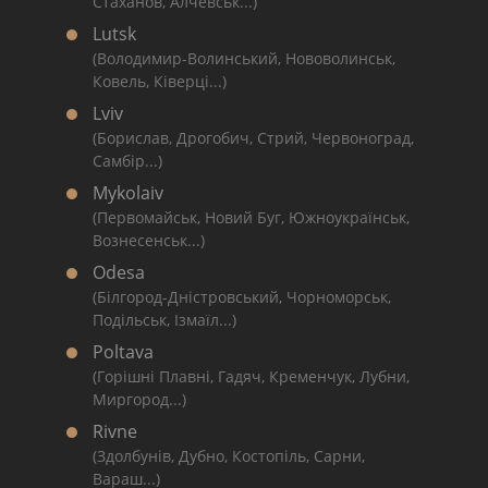
Стаханов, Алчевськ...)
Lutsk
(Володимир-Волинський, Нововолинськ,
Ковель, Ківерці...)
Lviv
(Борислав, Дрогобич, Стрий, Червоноград,
Самбір...)
Mykolaiv
(Первомайськ, Новий Буг, Южноукраїнськ,
Вознесенськ...)
Odesa
(Білгород-Дністровський, Чорноморськ,
Подільськ, Ізмаїл...)
Poltava
(Горішні Плавні, Гадяч, Кременчук, Лубни,
Миргород...)
Rivne
(Здолбунів, Дубно, Костопіль, Сарни,
Вараш...)