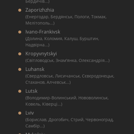
Бердичів...)
Zaporizhzhia
(Енергодар, Бердянськ, Пологи, Токмак,
Мелітополь...)
Ivano-Frankivsk
(Долина, Коломия, Калуш, Бурштин,
Надвірна...)
Kropyvnytskyi
(Світловодськ, Знам'янка, Олександрія...)
Luhansk
(Свердловськ, Лисичанськ, Сєвєродонецьк,
Стаханов, Алчевськ...)
Lutsk
(Володимир-Волинський, Нововолинськ,
Ковель, Ківерці...)
Lviv
(Борислав, Дрогобич, Стрий, Червоноград,
Самбір...)