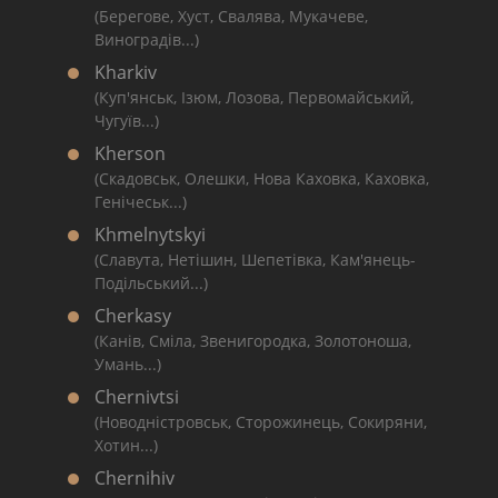
(Берегове, Хуст, Свалява, Мукачеве,
Виноградів...)
Kharkiv
(Куп'янськ, Ізюм, Лозова, Первомайський,
Чугуїв...)
Kherson
(Скадовськ, Олешки, Нова Каховка, Каховка,
Генічеськ...)
Khmelnytskyi
(Славута, Нетішин, Шепетівка, Кам'янець-
Подільський...)
Cherkasy
(Канів, Сміла, Звенигородка, Золотоноша,
Умань...)
Chernivtsi
(Новодністровськ, Сторожинець, Сокиряни,
Хотин...)
Chernihiv