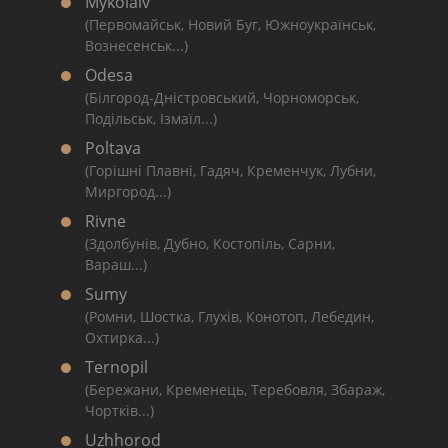
Mykolaiv
(Первомайськ, Новий Буг, Южноукраїнськ,
Вознесенськ...)
Odesa
(Білгород-Дністровський, Чорноморськ,
Подільськ, Ізмаїл...)
Poltava
(Горішні Плавні, Гадяч, Кременчук, Лубни,
Миргород...)
Rivne
(Здолбунів, Дубно, Костопіль, Сарни,
Вараш...)
Sumy
(Ромни, Шостка, Глухів, Конотоп, Лебедин,
Охтирка...)
Ternopil
(Бережани, Кременець, Теребовля, Збараж,
Чортків...)
Uzhhorod