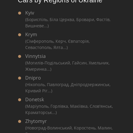
Cars by Regions of Ukraine
Kyiv
(Бориспіль, Біла Церква, Бровари, Фастів,
Вишневе...)
Krym
(Сімферополь, Керч, Євпаторія,
Севастополь, Ялта...)
Vinnytsia
(Могилів-Подільський, Гайсин, Хмельник,
Жмеринка...)
Dnipro
(Нікополь, Павлоград, Дніпродзержинськ,
Кривий Ріг...)
Donetsk
(Маріуполь, Горлівка, Макіївка, Слов'янськ,
Краматорськ...)
Zhytomyr
(Новоград-Волинський, Коростень, Малин,