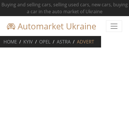
Buying and selling cars, selling used cars, new cars, buying
a car in the auto market of Ukraine
Automarket Ukraine
HOME
KYIV
OPEL
ASTRA
ADVERT