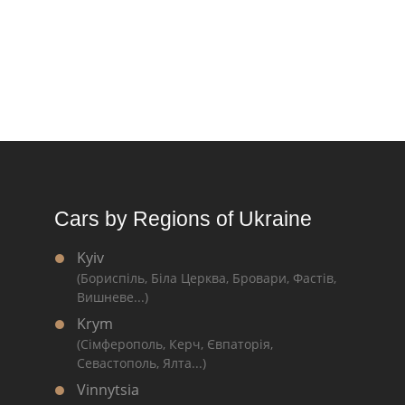
Cars by Regions of Ukraine
Kyiv
(Бориспіль, Біла Церква, Бровари, Фастів,
Вишневе...)
Krym
(Сімферополь, Керч, Євпаторія,
Севастополь, Ялта...)
Vinnytsia