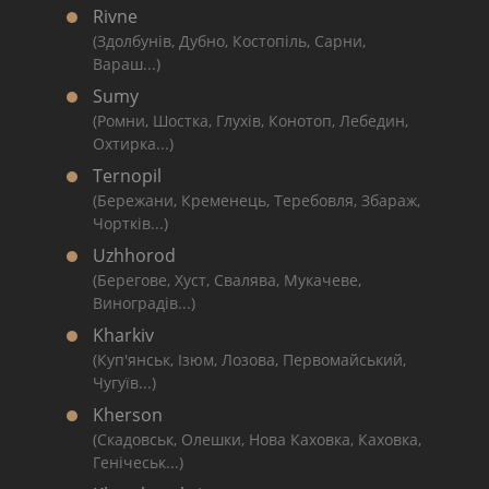
Rivne
(Здолбунів, Дубно, Костопіль, Сарни,
Вараш...)
Sumy
(Ромни, Шостка, Глухів, Конотоп, Лебедин,
Охтирка...)
Ternopil
(Бережани, Кременець, Теребовля, Збараж,
Чортків...)
Uzhhorod
(Берегове, Хуст, Свалява, Мукачеве,
Виноградів...)
Kharkiv
(Куп'янськ, Ізюм, Лозова, Первомайський,
Чугуїв...)
Kherson
(Скадовськ, Олешки, Нова Каховка, Каховка,
Генічеськ...)