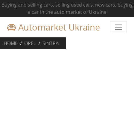
Buying and selling cars, selling used cars, new cars, buying
a car in the auto market of Ukraine
Automarket Ukraine
HOME
OPEL
SINTRA