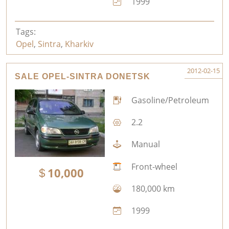
1999
Tags:
Opel
,
Sintra
,
Kharkiv
2012-02-15
SALE OPEL-SINTRA DONETSK
Gasoline/Petroleum
2.2
Manual
Front-wheel
10,000
180,000 km
1999