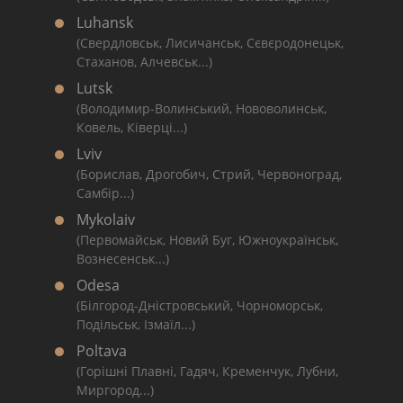
Luhansk
(Свердловськ, Лисичанськ, Сєвєродонецьк,
Стаханов, Алчевськ...)
Lutsk
(Володимир-Волинський, Нововолинськ,
Ковель, Ківерці...)
Lviv
(Борислав, Дрогобич, Стрий, Червоноград,
Самбір...)
Mykolaiv
(Первомайськ, Новий Буг, Южноукраїнськ,
Вознесенськ...)
Odesa
(Білгород-Дністровський, Чорноморськ,
Подільськ, Ізмаїл...)
Poltava
(Горішні Плавні, Гадяч, Кременчук, Лубни,
Миргород...)