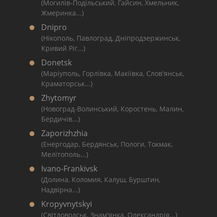
(Могилів-Подільський, Гайсин, Хмельник,
Жмеринка...)
Dnipro
(Нікополь, Павлоград, Дніпродзержинськ,
Кривий Ріг...)
Donetsk
(Маріуполь, Горлівка, Макіївка, Слов'янськ,
Краматорськ...)
Zhytomyr
(Новоград-Волинський, Коростень, Малин,
Бердичів...)
Zaporizhzhia
(Енергодар, Бердянськ, Пологи, Токмак,
Мелітополь...)
Ivano-Frankivsk
(Долина, Коломия, Калуш, Бурштин,
Надвірна...)
Kropyvnytskyi
(Світловодськ, Знам'янка, Олександрія...)