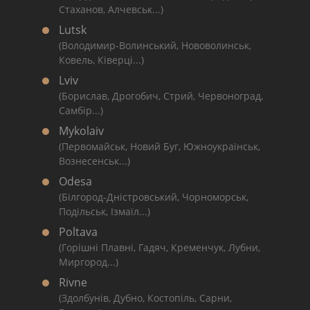
Стаханов, Алчевськ...)
Lutsk
(Володимир-Волинський, Нововолинськ,
Ковель, Ківерці...)
Lviv
(Борислав, Дрогобич, Стрий, Червоноград,
Самбір...)
Mykolaiv
(Первомайськ, Новий Буг, Южноукраїнськ,
Вознесенськ...)
Odesa
(Білгород-Дністровський, Чорноморськ,
Подільськ, Ізмаїл...)
Poltava
(Горішні Плавні, Гадяч, Кременчук, Лубни,
Миргород...)
Rivne
(Здолбунів, Дубно, Костопіль, Сарни,