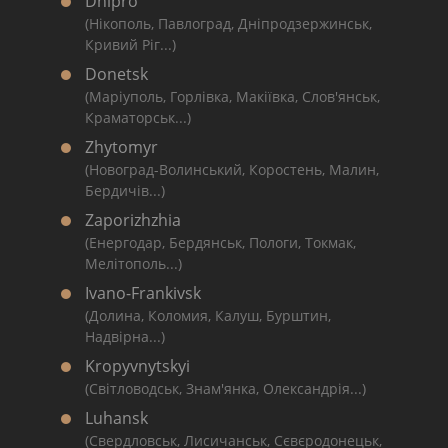
Dnipro
(Нікополь, Павлоград, Дніпродзержинськ,
Кривий Ріг...)
Donetsk
(Маріуполь, Горлівка, Макіївка, Слов'янськ,
Краматорськ...)
Zhytomyr
(Новоград-Волинський, Коростень, Малин,
Бердичів...)
Zaporizhzhia
(Енергодар, Бердянськ, Пологи, Токмак,
Мелітополь...)
Ivano-Frankivsk
(Долина, Коломия, Калуш, Бурштин,
Надвірна...)
Kropyvnytskyi
(Світловодськ, Знам'янка, Олександрія...)
Luhansk
(Свердловськ, Лисичанськ, Сєвєродонецьк,