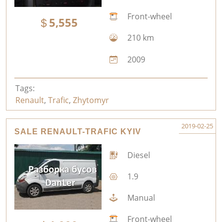
Front-wheel
5,555
210 km
2009
Tags:
Renault
,
Trafic
,
Zhytomyr
2019-02-25
SALE RENAULT-TRAFIC KYIV
Diesel
1.9
Manual
Front-wheel