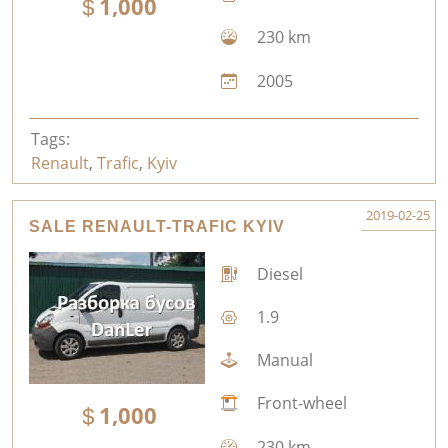
1,000
230 km
2005
Tags:
Renault
,
Trafic
,
Kyiv
2019-02-25
SALE RENAULT-TRAFIC KYIV
Diesel
1.9
Manual
Front-wheel
1,000
230 km