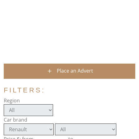
Place an Advert
FILTERS:
Region
Car brand