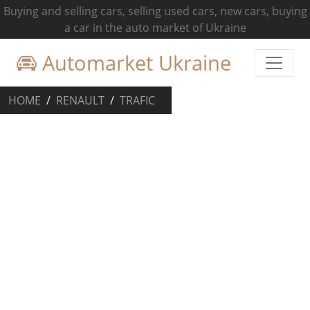
Buying and selling cars, selling used cars, new cars, buying
a car in the auto market of Ukraine
Automarket Ukraine
HOME
RENAULT
TRAFIC