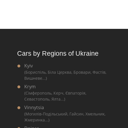
Cars by Regions of Ukraine
Kyiv
(Бориспіль, Біла Церква, Бровари, Фастів,
Вишневе...)
Krym
(Сімферополь, Керч, Євпаторія,
Севастополь, Ялта...)
Vinnytsia
(Могилів-Подільський, Гайсин, Хмельник,
Жмеринка...)