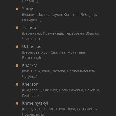
Вараш...)
Sumy
(Ромни, Шостка, Глухів, Конотоп, Лебедин,
Охтирка...)
Ternopil
(Бережани, Кременець, Теребовля, Збараж,
Чортків...)
Uzhhorod
(Берегове, Хуст, Свалява, Мукачеве,
Виноградів...)
Kharkiv
(Куп'янськ, Ізюм, Лозова, Первомайський,
Чугуїв...)
Kherson
(Скадовськ, Олешки, Нова Каховка, Каховка,
Генічеськ...)
Khmelnytskyi
(Славута, Нетішин, Шепетівка, Кам'янець-
Подільський...)