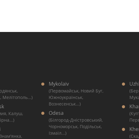
Mykolaiv
Uzh
рдянськ,
(Первомайськ, Новий Буг,
(Бер
, Мелітополь...)
Южноукраїнськ,
Мука
Вознесенськ...)
sk
Kha
Odesa
мия, Калуш,
(Куп
рна...)
(Білгород-Дністровський,
Перв
Чорноморськ, Подільськ,
i
Khe
Ізмаїл...)
 Знам'янка,
(Ска