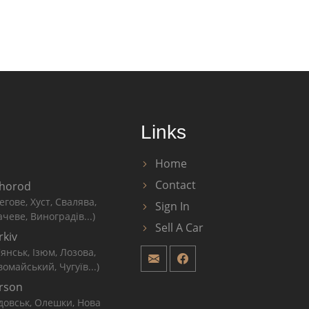
Links
Home
Contact
horod
егове, Хуст, Свалява,
Sign In
чеве, Виноградів...)
Sell A Car
rkiv
'янськ, Ізюм, Лозова,
омайський, Чугуїв...)
rson
довськ, Олешки, Нова