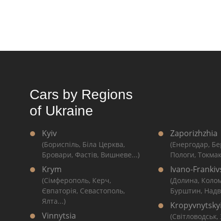
Cars by Regions
of Ukraine
Kyiv
Zaporizhzhia
(Бориспіль, Біла Церква,
(Енергодар, Бе
Бровари, Фастів, Вишневе...)
Пологи, Токмак
Krym
Ivano-Frankiv
(Сімферополь, Керч,
(Долина, Коло
Євпаторія, Севастополь,
Бурштин, Надві
Ялта...)
Kropyvnytsky
Vinnytsia
(Світловодськ,