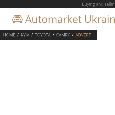
Buying and sellin
Automarket Ukrai
HOME
KYIV
TOYOTA
CAMRY
ADVERT