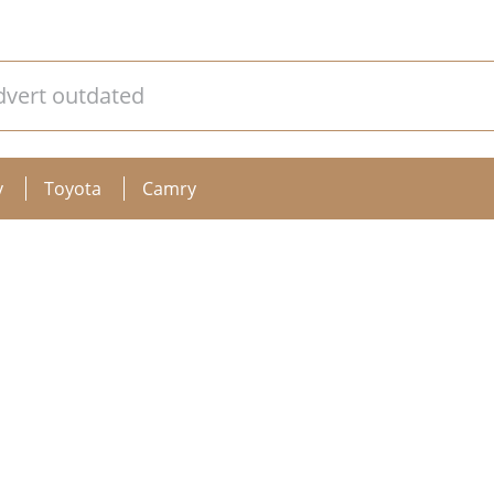
dvert outdated
v
Toyota
Camry