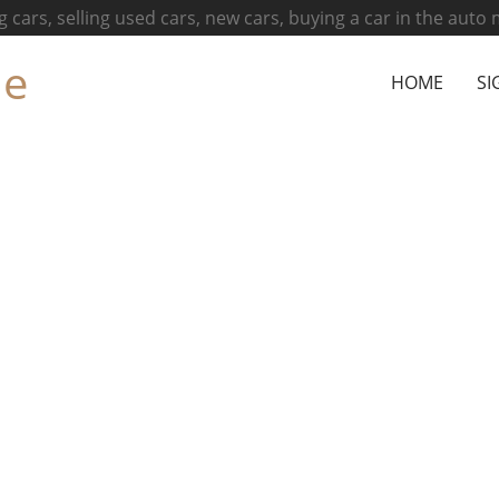
g cars, selling used cars, new cars, buying a car in the auto
ne
HOME
SI