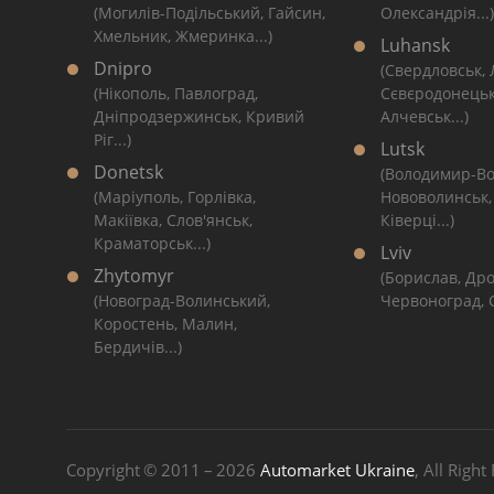
(Могилів-Подільський, Гайсин,
Олександрія...)
Хмельник, Жмеринка...)
Luhansk
Dnipro
(Свердловськ,
(Нікополь, Павлоград,
Сєвєродонецьк
Дніпродзержинськ, Кривий
Алчевськ...)
Ріг...)
Lutsk
Donetsk
(Володимир-Во
(Маріуполь, Горлівка,
Нововолинськ,
Макіївка, Слов'янськ,
Ківерці...)
Краматорськ...)
Lviv
Zhytomyr
(Борислав, Дро
(Новоград-Волинський,
Червоноград, С
Коростень, Малин,
Бердичів...)
Copyright © 2011 – 2026
Automarket Ukraine
, All Right