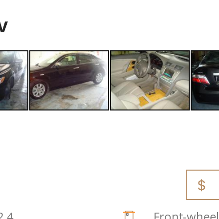
v
2.4
Front-wheel