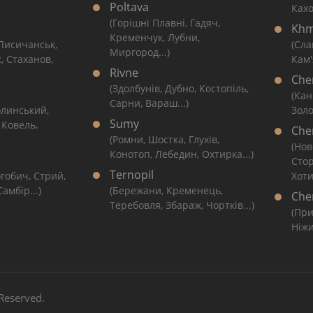
Poltava
Кахо
(Горішні Плавні, Гадяч,
Khm
Кременчук, Лубни,
 Лисичанськ,
(Сла
Миргород...)
, Стаханов,
Кам'
Rivne
Che
(Здолбунів, Дубно, Костопіль,
(Кан
Сарни, Вараш...)
линський,
Золо
Sumy
 Ковель,
Cher
(Ромни, Шостка, Глухів,
(Нов
Конотоп, Лебедин, Охтирка...)
Сто
Ternopil
гобич, Стрий,
Хоти
амбір...)
(Бережани, Кременець,
Che
Теребовля, Збараж, Чортків...)
(При
Ніжи
 Reserved.