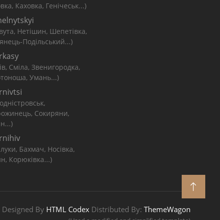
вка, Каховка, Генічеськ...)
elnytskyi
вута, Нетішин, Шепетівка,
янець-Подільський...)
rkasy
ів, Сміла, Звенигородка,
тоноша, Умань...)
nivtsi
одністровськ,
рожинець, Сокиряни,
н...)
rnihiv
луки, Бахмач, Носівка,
н, Корюківка...)
Designed By
HTML Codex
Distributed By:
ThemeWagon