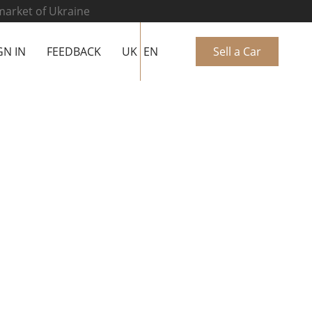
 market of Ukraine
GN IN
FEEDBACK
UK
EN
Sell a Car