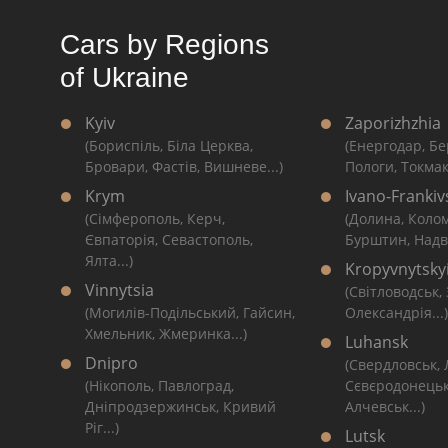
Cars by Regions
of Ukraine
Kyiv
Zaporizhzhia
(Бориспіль, Біла Церква,
(Енергодар, Бе
Бровари, Фастів, Вишневе...)
Пологи, Токмак
Krym
Ivano-Frankiv
(Сімферополь, Керч,
(Долина, Коло
Євпаторія, Севастополь,
Бурштин, Надві
Ялта...)
Kropyvnytsky
Vinnytsia
(Світловодськ,
(Могилів-Подільський, Гайсин,
Олександрія...)
Хмельник, Жмеринка...)
Luhansk
Dnipro
(Свердловськ,
(Нікополь, Павлоград,
Сєвєродонецьк
Дніпродзержинськ, Кривий
Алчевськ...)
Ріг...)
Lutsk