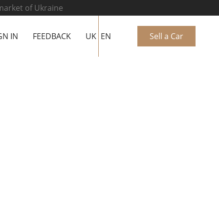
 market of Ukraine
GN IN
FEEDBACK
UK
EN
Sell a Car