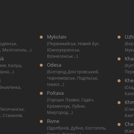
Mykolaiv
Uzh
рдянськ,
(Первомайськ, Новий Буг,
(Бер
, Мелітополь...)
Южноукраїнськ,
Мука
Вознесенськ...)
sk
Kha
Odesa
мия, Калуш,
(Куп
рна...)
(Білгород-Дністровський,
Перв
Чорноморськ, Подільськ,
i
Khe
Ізмаїл...)
 Знам'янка,
(Ска
Poltava
Кахо
(Горішні Плавні, Гадяч,
Khm
Кременчук, Лубни,
 Лисичанськ,
(Сла
Миргород...)
, Стаханов,
Кам'
Rivne
Che
(Здолбунів, Дубно, Костопіль,
(Кан