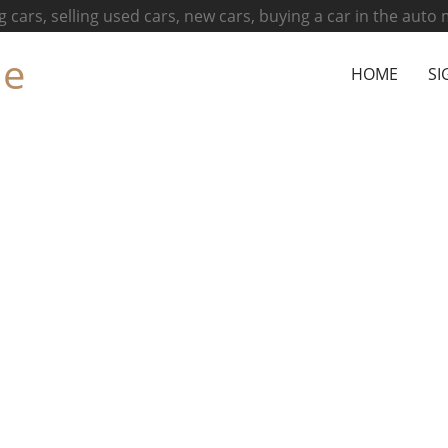
g cars, selling used cars, new cars, buying a car in the auto
ne
HOME
SI