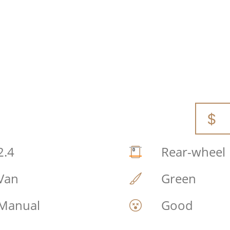
2.4
Rear-wheel
Van
Green
Manual
Good