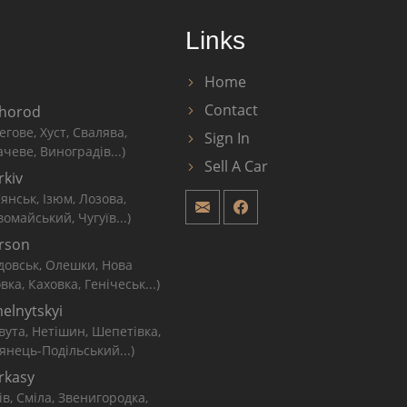
Links
Home
Contact
horod
егове, Хуст, Свалява,
Sign In
чеве, Виноградів...)
Sell A Car
rkiv
'янськ, Ізюм, Лозова,
омайський, Чугуїв...)
rson
довськ, Олешки, Нова
вка, Каховка, Генічеськ...)
elnytskyi
вута, Нетішин, Шепетівка,
янець-Подільський...)
rkasy
ів, Сміла, Звенигородка,