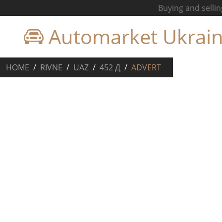
Buying and sellin
Automarket Ukrai
HOME
RIVNE
UAZ
452 Д
ADVERT