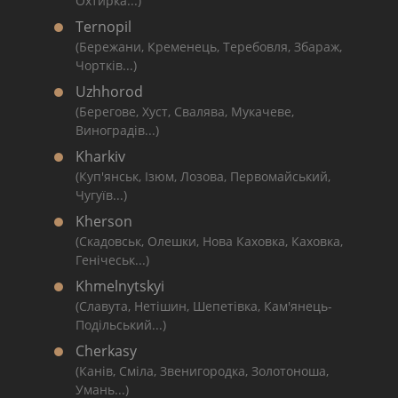
Охтирка...)
Ternopil
(Бережани, Кременець, Теребовля, Збараж,
Чортків...)
Uzhhorod
(Берегове, Хуст, Свалява, Мукачеве,
Виноградів...)
Kharkiv
(Куп'янськ, Ізюм, Лозова, Первомайський,
Чугуїв...)
Kherson
(Скадовськ, Олешки, Нова Каховка, Каховка,
Генічеськ...)
Khmelnytskyi
(Славута, Нетішин, Шепетівка, Кам'янець-
Подільський...)
Cherkasy
(Канів, Сміла, Звенигородка, Золотоноша,
Умань...)