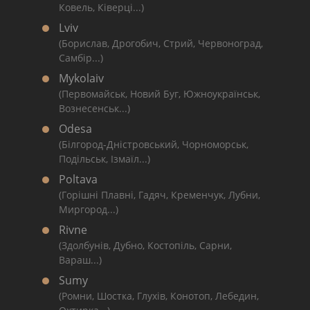
Ковель, Ківерці...)
Lviv
(Борислав, Дрогобич, Стрий, Червоноград,
Самбір...)
Mykolaiv
(Первомайськ, Новий Буг, Южноукраїнськ,
Вознесенськ...)
Odesa
(Білгород-Дністровський, Чорноморськ,
Подільськ, Ізмаїл...)
Poltava
(Горішні Плавні, Гадяч, Кременчук, Лубни,
Миргород...)
Rivne
(Здолбунів, Дубно, Костопіль, Сарни,
Вараш...)
Sumy
(Ромни, Шостка, Глухів, Конотоп, Лебедин,