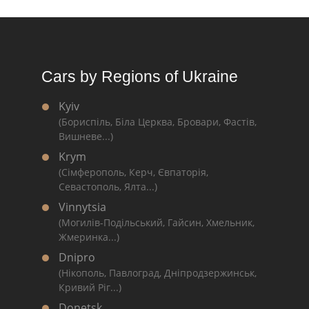
Cars by Regions of Ukraine
Kyiv
(Бориспіль, Біла Церква, Бровари, Фастів,
Вишневе...)
Krym
(Сімферополь, Керч, Євпаторія,
Севастополь, Ялта...)
Vinnytsia
(Могилів-Подільський, Гайсин, Хмельник,
Жмеринка...)
Dnipro
(Нікополь, Павлоград, Дніпродзержинськ,
Кривий Ріг...)
Donetsk