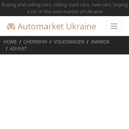
Buying and selling cars, selling used cars, new cars, buying
a car in the auto market of Ukraine
Automarket Ukraine
HOME
CHERNIHIV
VOLKSWAGEN
AMAROK
ADVERT