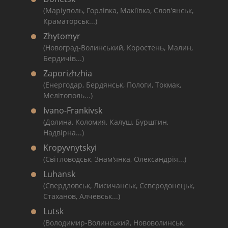
(Маріуполь, Горлівка, Макіївка, Слов'янськ,
Краматорськ...)
Zhytomyr
(Новоград-Волинський, Коростень, Малин,
Бердичів...)
Zaporizhzhia
(Енергодар, Бердянськ, Пологи, Токмак,
Мелітополь...)
Ivano-Frankivsk
(Долина, Коломия, Калуш, Бурштин,
Надвірна...)
Kropyvnytskyi
(Світловодськ, Знам'янка, Олександрія...)
Luhansk
(Свердловськ, Лисичанськ, Сєвєродонецьк,
Стаханов, Алчевськ...)
Lutsk
(Володимир-Волинський, Нововолинськ,