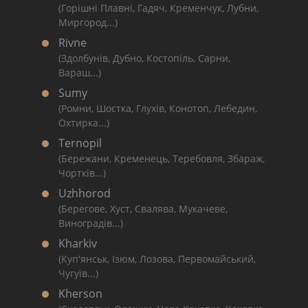
(Горішні Плавні, Гадяч, Кременчук, Лубни,
Миргород...)
Rivne
(Здолбунів, Дубно, Костопіль, Сарни,
Вараш...)
Sumy
(Ромни, Шостка, Глухів, Конотоп, Лебедин,
Охтирка...)
Ternopil
(Бережани, Кременець, Теребовля, Збараж,
Чортків...)
Uzhhorod
(Берегове, Хуст, Свалява, Мукачеве,
Виноградів...)
Kharkiv
(Куп'янськ, Ізюм, Лозова, Первомайський,
Чугуїв...)
Kherson