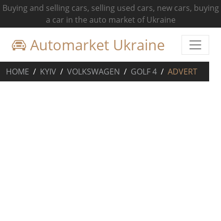
Buying and selling cars, selling used cars, new cars, buying
a car in the auto market of Ukraine
Automarket Ukraine
HOME
KYIV
VOLKSWAGEN
GOLF 4
ADVERT