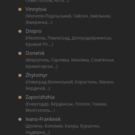
Севастополь, Ялта...)
Vinnytsia
(Могилів-Подільський, Гайсин, Хмельник,
Жмеринка...)
Dnipro
(Нікополь, Павлоград, Дніпродзержинськ,
Кривий Ріг...)
Donetsk
(Маріуполь, Горлівка, Макіївка, Слов'янськ,
Краматорськ...)
Zhytomyr
(Новоград-Волинський, Коростень, Малин,
Бердичів...)
Zaporizhzhia
(Енергодар, Бердянськ, Пологи, Токмак,
Мелітополь...)
Ivano-Frankivsk
(Долина, Коломия, Калуш, Бурштин,
Надвірна...)