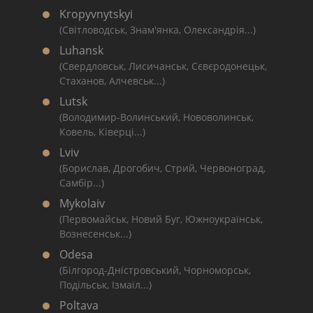
Kropyvnytskyi
(Світловодськ, Знам'янка, Олександрія...)
Luhansk
(Свердловськ, Лисичанськ, Сєвєродонецьк,
Стаханов, Алчевськ...)
Lutsk
(Володимир-Волинський, Нововолинськ,
Ковель, Ківерці...)
Lviv
(Борислав, Дрогобич, Стрий, Червоноград,
Самбір...)
Mykolaiv
(Первомайськ, Новий Буг, Южноукраїнськ,
Вознесенськ...)
Odesa
(Білгород-Дністровський, Чорноморськ,
Подільськ, Ізмаїл...)
Poltava