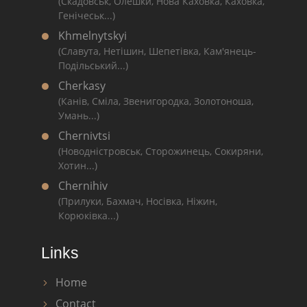
(Скадовськ, Олешки, Нова Каховка, Каховка,
Генічеськ...)
Khmelnytskyi
(Славута, Нетішин, Шепетівка, Кам'янець-
Подільський...)
Cherkasy
(Канів, Сміла, Звенигородка, Золотоноша,
Умань...)
Chernivtsi
(Новодністровськ, Сторожинець, Сокиряни,
Хотин...)
Chernihiv
(Прилуки, Бахмач, Носівка, Ніжин,
Корюківка...)
Links
Home
Contact