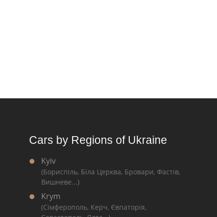
Cars by Regions of Ukraine
Kyiv
(Бориспіль, Біла Церква, Бровари, Фастів,
Вишневе...)
Krym
(Сімферополь, Керч, Євпаторія,