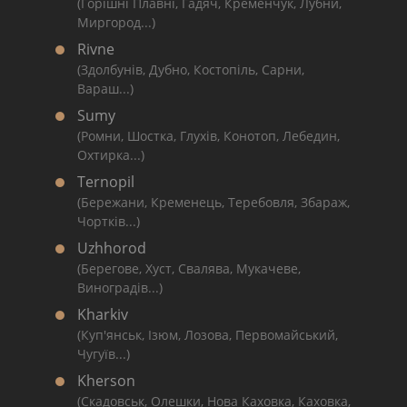
(Горішні Плавні, Гадяч, Кременчук, Лубни,
Миргород...)
Rivne
(Здолбунів, Дубно, Костопіль, Сарни,
Вараш...)
Sumy
(Ромни, Шостка, Глухів, Конотоп, Лебедин,
Охтирка...)
Ternopil
(Бережани, Кременець, Теребовля, Збараж,
Чортків...)
Uzhhorod
(Берегове, Хуст, Свалява, Мукачеве,
Виноградів...)
Kharkiv
(Куп'янськ, Ізюм, Лозова, Первомайський,
Чугуїв...)
Kherson
(Скадовськ, Олешки, Нова Каховка, Каховка,