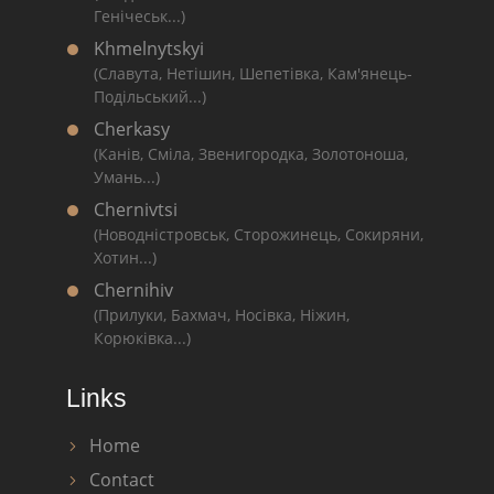
Генічеськ...)
Khmelnytskyi
(Славута, Нетішин, Шепетівка, Кам'янець-
Подільський...)
Cherkasy
(Канів, Сміла, Звенигородка, Золотоноша,
Умань...)
Chernivtsi
(Новодністровськ, Сторожинець, Сокиряни,
Хотин...)
Chernihiv
(Прилуки, Бахмач, Носівка, Ніжин,
Корюківка...)
Links
Home
Contact