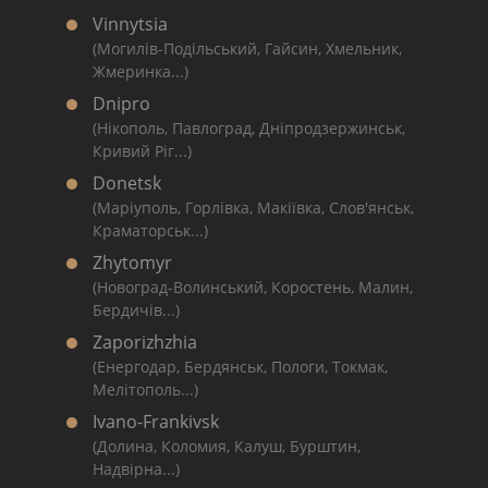
Vinnytsia
(Могилів-Подільський, Гайсин, Хмельник,
Жмеринка...)
Dnipro
(Нікополь, Павлоград, Дніпродзержинськ,
Кривий Ріг...)
Donetsk
(Маріуполь, Горлівка, Макіївка, Слов'янськ,
Краматорськ...)
Zhytomyr
(Новоград-Волинський, Коростень, Малин,
Бердичів...)
Zaporizhzhia
(Енергодар, Бердянськ, Пологи, Токмак,
Мелітополь...)
Ivano-Frankivsk
(Долина, Коломия, Калуш, Бурштин,
Надвірна...)