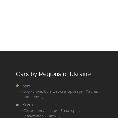
Cars by Regions of Ukraine
Kyiv
(Бориспіль, Біла Церква, Бровари, Фастів,
Вишневе...)
Krym
(Сімферополь, Керч, Євпаторія,
Севастополь, Ялта...)