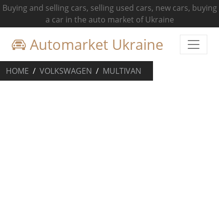
Buying and selling cars, selling used cars, new cars, buying
a car in the auto market of Ukraine
Automarket Ukraine
HOME
VOLKSWAGEN
MULTIVAN