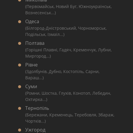
(Первомайськ, Новий Буг, Южноукраїнськ,
Вознесенськ...)
Одеса
(Білгород-Дністровський, Чорноморськ,
Подільськ, Ізмаїл...)
Полтава
(Горішні Плавні, Гадяч, Кременчук, Лубни,
Миргород...)
Рівне
(Здолбунів, Дубно, Костопіль, Сарни,
Вараш...)
Суми
(Ромни, Шостка, Глухів, Конотоп, Лебедин,
Охтирка...)
Тернопіль
(Бережани, Кременець, Теребовля, Збараж,
Чортків...)
Ужгород