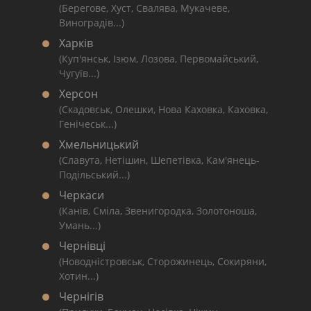
(Берегове, Хуст, Свалява, Мукачеве,
Виноградів...)
Харків
(Куп'янськ, Ізюм, Лозова, Первомайський,
Чугуїв...)
Херсон
(Скадовськ, Олешки, Нова Каховка, Каховка,
Генічеськ...)
Хмельницький
(Славута, Нетішин, Шепетівка, Кам'янець-
Подільський...)
Черкаси
(Канів, Сміла, Звенигородка, Золотоноша,
Умань...)
Чернівці
(Новодністровськ, Сторожинець, Сокиряни,
Хотин...)
Чернігів