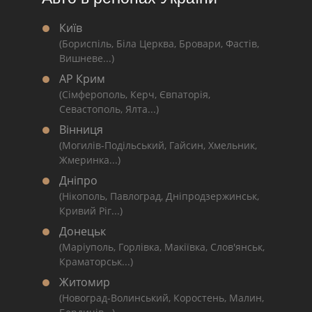
Київ
(Бориспіль, Біла Церква, Бровари, Фастів,
Вишневе...)
АР Крим
(Сімферополь, Керч, Євпаторія,
Севастополь, Ялта...)
Вінниця
(Могилів-Подільський, Гайсин, Хмельник,
Жмеринка...)
Дніпро
(Нікополь, Павлоград, Дніпродзержинськ,
Кривий Ріг...)
Донецьк
(Маріуполь, Горлівка, Макіївка, Слов'янськ,
Краматорськ...)
Житомир
(Новоград-Волинський, Коростень, Малин,