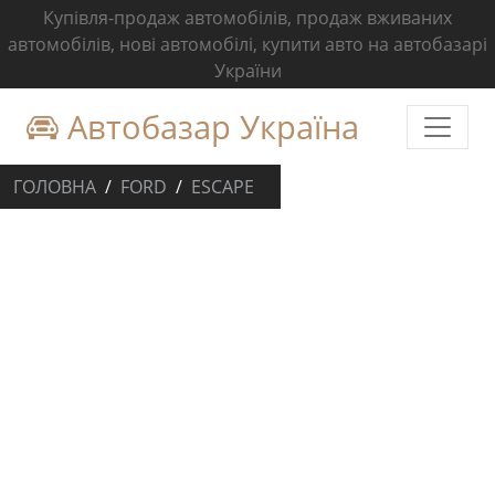
Купівля-продаж автомобілів, продаж вживаних
автомобілів, нові автомобілі, купити авто на автобазарі
України
Автобазар Україна
ГОЛОВНА
FORD
ESCAPE