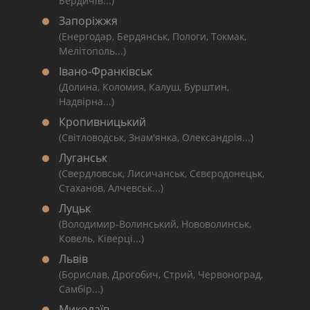
Бердичів...)
Запоріжжя
(Енергодар, Бердянськ, Пологи, Токмак,
Мелітополь...)
Івано-Франківськ
(Долина, Коломия, Калуш, Бурштин,
Надвірна...)
Кропивницький
(Світловодськ, Знам'янка, Олександрія...)
Луганськ
(Свердловськ, Лисичанськ, Сєвєродонецьк,
Стаханов, Алчевськ...)
Луцьк
(Володимир-Волинський, Нововолинськ,
Ковель, Ківерці...)
Львів
(Борислав, Дрогобич, Стрий, Червоноград,
Самбір...)
Миколаїв