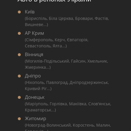
Київ
(Бориспіль, Біла Церква, Бровари, Фастів,
Вишневе...)
АР Крим
(Сімферополь, Керч, Євпаторія,
Севастополь, Ялта...)
Вінниця
(Могилів-Подільський, Гайсин, Хмельник,
Жмеринка...)
Дніпро
(Нікополь, Павлоград, Дніпродзержинськ,
Кривий Ріг...)
Донецьк
(Маріуполь, Горлівка, Макіївка, Слов'янськ,
Краматорськ...)
Житомир
(Новоград-Волинський, Коростень, Малин,