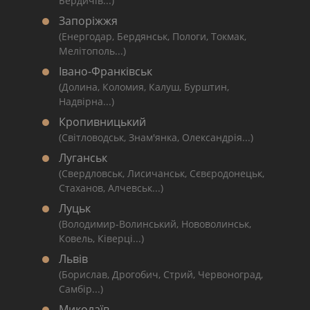
Бердичів...)
Запоріжжя
(Енергодар, Бердянськ, Пологи, Токмак,
Мелітополь...)
Івано-Франківськ
(Долина, Коломия, Калуш, Бурштин,
Надвірна...)
Кропивницький
(Світловодськ, Знам'янка, Олександрія...)
Луганськ
(Свердловськ, Лисичанськ, Сєвєродонецьк,
Стаханов, Алчевськ...)
Луцьк
(Володимир-Волинський, Нововолинськ,
Ковель, Ківерці...)
Львів
(Борислав, Дрогобич, Стрий, Червоноград,
Самбір...)
Миколаїв