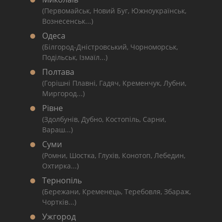
(Первомайськ, Новий Буг, Южноукраїнськ,
Вознесенськ...)
Одеса
(Білгород-Дністровський, Чорноморськ,
Подільськ, Ізмаїл...)
Полтава
(Горішні Плавні, Гадяч, Кременчук, Лубни,
Миргород...)
Рівне
(Здолбунів, Дубно, Костопіль, Сарни,
Вараш...)
Суми
(Ромни, Шостка, Глухів, Конотоп, Лебедин,
Охтирка...)
Тернопіль
(Бережани, Кременець, Теребовля, Збараж,
Чортків...)
Ужгород