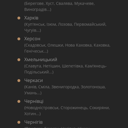
(Берегове, Хуст, Свалява, Мукачеве,
Виноградів...)
Харків
(Куп'янськ, Ізюм, Лозова, Первомайський,
Чугуїв...)
Херсон
(Скадовськ, Олешки, Нова Каховка, Каховка,
Генічеськ...)
Хмельницький
(Славута, Нетішин, Шепетівка, Кам'янець-
Подільський...)
Черкаси
(Канів, Сміла, Звенигородка, Золотоноша,
Умань...)
Чернівці
(Новодністровськ, Сторожинець, Сокиряни,
Хотин...)
Чернігів