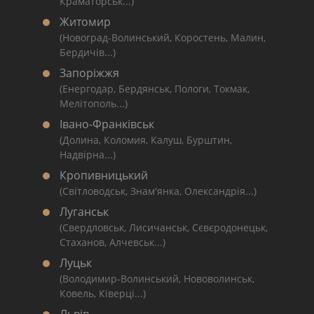
Краматорськ...)
Житомир
(Новоград-Волинський, Коростень, Малин,
Бердичів...)
Запоріжжя
(Енергодар, Бердянськ, Пологи, Токмак,
Мелітополь...)
Івано-Франківськ
(Долина, Коломия, Калуш, Бурштин,
Надвірна...)
Кропивницький
(Світловодськ, Знам'янка, Олександрія...)
Луганськ
(Свердловськ, Лисичанськ, Сєвєродонецьк,
Стаханов, Алчевськ...)
Луцьк
(Володимир-Волинський, Нововолинськ,
Ковель, Ківерці...)