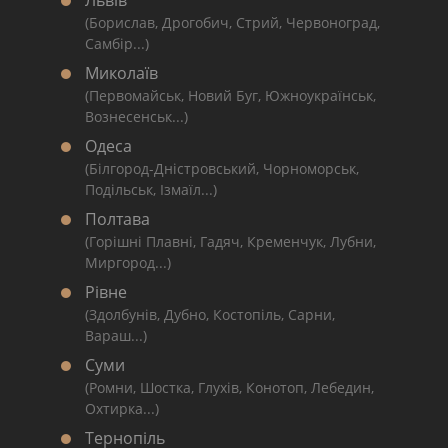
Львів
(Борислав, Дрогобич, Стрий, Червоноград,
Самбір...)
Миколаїв
(Первомайськ, Новий Буг, Южноукраїнськ,
Вознесенськ...)
Одеса
(Білгород-Дністровський, Чорноморськ,
Подільськ, Ізмаїл...)
Полтава
(Горішні Плавні, Гадяч, Кременчук, Лубни,
Миргород...)
Рівне
(Здолбунів, Дубно, Костопіль, Сарни,
Вараш...)
Суми
(Ромни, Шостка, Глухів, Конотоп, Лебедин,
Охтирка...)
Тернопіль