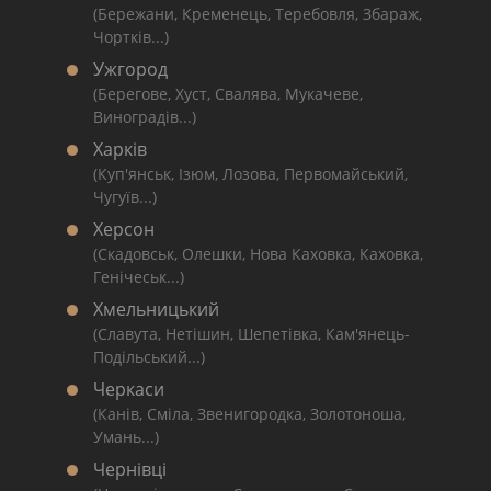
(Бережани, Кременець, Теребовля, Збараж,
Чортків...)
Ужгород
(Берегове, Хуст, Свалява, Мукачеве,
Виноградів...)
Харків
(Куп'янськ, Ізюм, Лозова, Первомайський,
Чугуїв...)
Херсон
(Скадовськ, Олешки, Нова Каховка, Каховка,
Генічеськ...)
Хмельницький
(Славута, Нетішин, Шепетівка, Кам'янець-
Подільський...)
Черкаси
(Канів, Сміла, Звенигородка, Золотоноша,
Умань...)
Чернівці