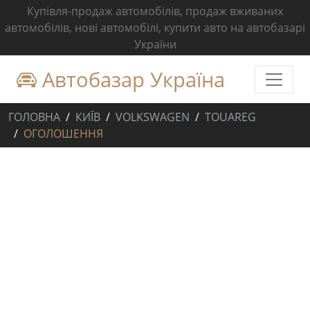
Купівля-продаж автомобілів, продаж вживаних
автомобілів, нові автомобілі, купити авто на автобазарі
України
Автобазар Україна
ГОЛОВНА
КИЇВ
VOLKSWAGEN
TOUAREG
ОГОЛОШЕННЯ