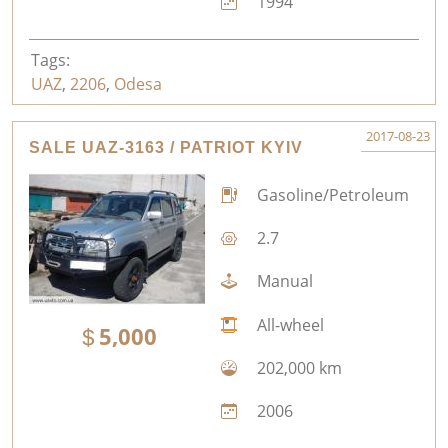
1994
Tags:
UAZ
,
2206
,
Odesa
2017-08-23
SALE UAZ-3163 / PATRIOT KYIV
Gasoline/Petroleum
2.7
Manual
All-wheel
5,000
202,000 km
2006