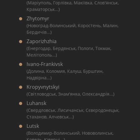
(Маріуполь, Горлівка, Макіївка, Слов'янськ,
Краматорськ...)
Zhytomyr
(Новоград-Волинський, Коростень, Малин,
Бердичів...)
Zaporizhzhia
(Енергодар, Бердянськ, Пологи, Токмак,
Мелітополь...)
Ivano-Frankivsk
(Долина, Коломия, Калуш, Бурштин,
Надвірна...)
Kropyvnytskyi
(Світловодськ, Знам'янка, Олександрія...)
Luhansk
(Свердловськ, Лисичанськ, Сєвєродонецьк,
Стаханов, Алчевськ...)
Lutsk
(Володимир-Волинський, Нововолинськ,
Ковель, Ківерці...)