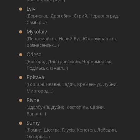
Lviv
(Борислав, Дрогобич, Стрий, Червоноград,
Самбір...)
Mykolaiv
(Первомайськ, Новий Буг, Южноукраїнськ,
Вознесенськ...)
Odesa
(Білгород-Дністровський, Чорноморськ,
Подільськ, Ізмаїл...)
Poltava
(Горішні Плавні, Гадяч, Кременчук, Лубни,
Миргород...)
Rivne
(Здолбунів, Дубно, Костопіль, Сарни,
Вараш...)
Sumy
(Ромни, Шостка, Глухів, Конотоп, Лебедин,
Охтирка...)