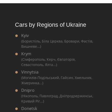
Cars by Regions of Ukraine
Kyiv
(Бориспіль, Біла Церква, Бровари, Фастів,
Вишневе...)
Krym
(Сімферополь, Керч, Євпаторія,
Севастополь, Ялта...)
Vinnytsia
(Могилів-Подільський, Гайсин, Хмельник,
Жмеринка...)
Dnipro
(Нікополь, Павлоград, Дніпродзержинськ,
Кривий Ріг...)
Donetsk