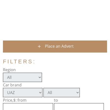
Place an Advert
FILTERS:
Region
Car brand
Price,$: from
to