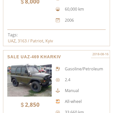
8,000
60,000 km
2006
Tags:
UAZ
,
3163 / Patriot
,
Kyiv
2018-08-16
SALE UAZ-469 KHARKIV
Gasoline/Petroleum
2.4
Manual
All-wheel
2,850
33,660 km