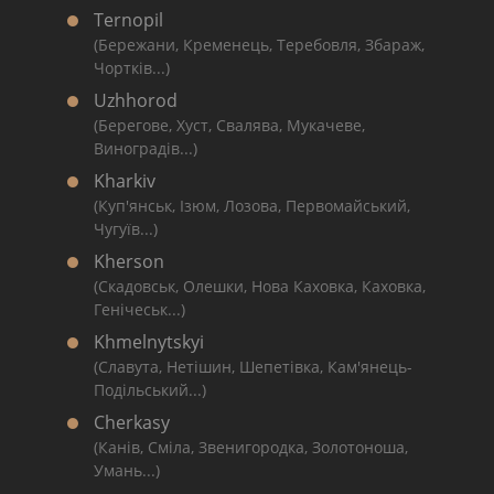
Ternopil
(Бережани, Кременець, Теребовля, Збараж,
Чортків...)
Uzhhorod
(Берегове, Хуст, Свалява, Мукачеве,
Виноградів...)
Kharkiv
(Куп'янськ, Ізюм, Лозова, Первомайський,
Чугуїв...)
Kherson
(Скадовськ, Олешки, Нова Каховка, Каховка,
Генічеськ...)
Khmelnytskyi
(Славута, Нетішин, Шепетівка, Кам'янець-
Подільський...)
Cherkasy
(Канів, Сміла, Звенигородка, Золотоноша,
Умань...)