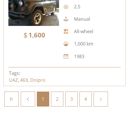
2.5
Manual
All-wheel
1,600
1,000 km
1983
Tags:
UAZ
,
469
,
Dnipro
1
2
3
4