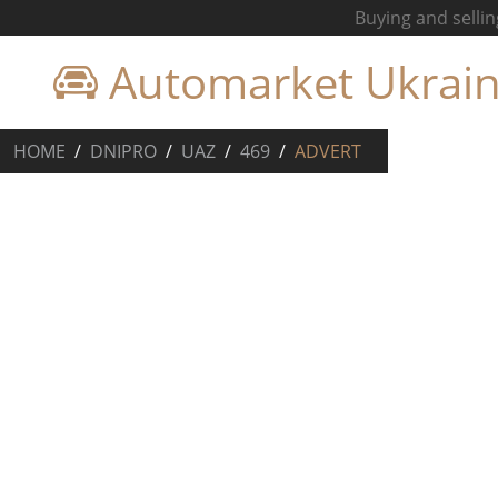
Buying and sellin
Automarket Ukrai
HOME
DNIPRO
UAZ
469
ADVERT