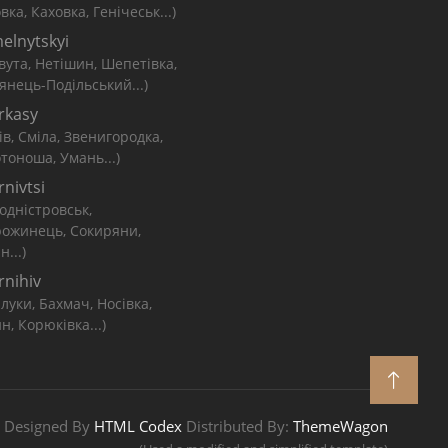
вка, Каховка, Генічеськ...)
elnytskyi
вута, Нетішин, Шепетівка,
янець-Подільський...)
rkasy
ів, Сміла, Звенигородка,
тоноша, Умань...)
nivtsi
одністровськ,
рожинець, Сокиряни,
н...)
rnihiv
луки, Бахмач, Носівка,
н, Корюківка...)
Designed By
HTML Codex
Distributed By:
ThemeWagon