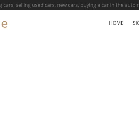
g cars, selling used cars, new cars, buying a car in the auto
ne
HOME
SI