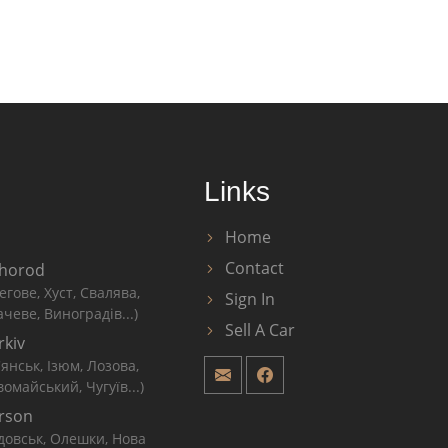
Links
Home
Contact
horod
егове, Хуст, Свалява,
Sign In
чеве, Виноградів...)
Sell A Car
rkiv
'янськ, Ізюм, Лозова,
омайський, Чугуїв...)
rson
довськ, Олешки, Нова