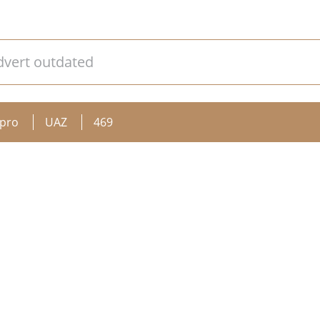
dvert outdated
pro
UAZ
469