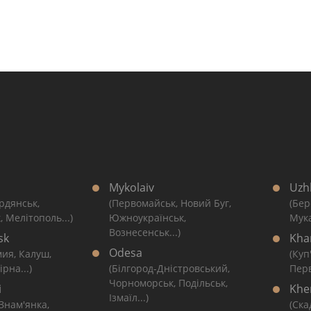
Mykolaiv
Uzh
рдянськ,
(Первомайськ, Новий Буг,
(Бер
, Мелітополь...)
Южноукраїнськ,
Мука
Вознесенськ...)
sk
Kha
Odesa
мия, Калуш,
(Куп
рна...)
(Білгород-Дністровський,
Перв
Чорноморськ, Подільськ,
i
Khe
Ізмаїл...)
 Знам'янка,
(Ска