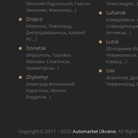
(Могилів-Подільський, Гайсин,
Олександрія...)
Хмельник, Жмеринка...)
Luhansk
Dnipro
(Свердловськ,
(Нікополь, Павлоград,
Сєвєродонецьк
Дніпродзержинськ, Кривий
Алчевськ...)
Ріг...)
Lutsk
Donetsk
(Володимир-Во
(Маріуполь, Горлівка,
Нововолинськ,
Макіївка, Слов'янськ,
Ківерці...)
Краматорськ...)
Lviv
Zhytomyr
(Борислав, Дро
(Новоград-Волинський,
Червоноград, С
Коростень, Малин,
Бердичів...)
Copyright © 2011 – 2026
Automarket Ukraine
, All Right