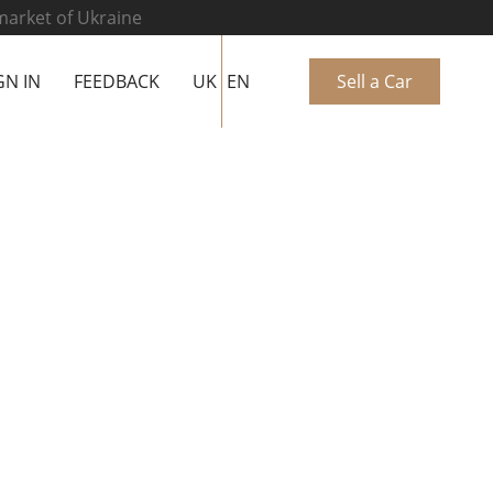
 market of Ukraine
GN IN
FEEDBACK
UK
EN
Sell a Car