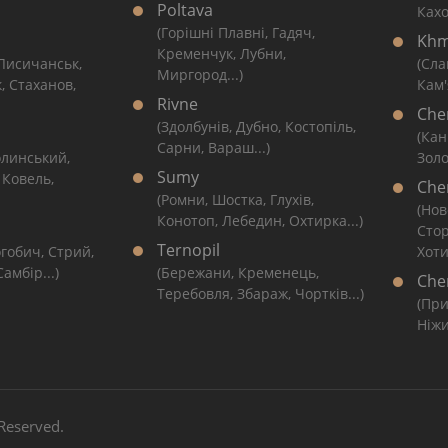
Poltava
Кахо
(Горішні Плавні, Гадяч,
Khm
Кременчук, Лубни,
 Лисичанськ,
(Сла
Миргород...)
, Стаханов,
Кам'
Rivne
Che
(Здолбунів, Дубно, Костопіль,
(Кан
Сарни, Вараш...)
линський,
Золо
Sumy
 Ковель,
Cher
(Ромни, Шостка, Глухів,
(Нов
Конотоп, Лебедин, Охтирка...)
Сто
Ternopil
гобич, Стрий,
Хоти
амбір...)
(Бережани, Кременець,
Che
Теребовля, Збараж, Чортків...)
(При
Ніжи
 Reserved.