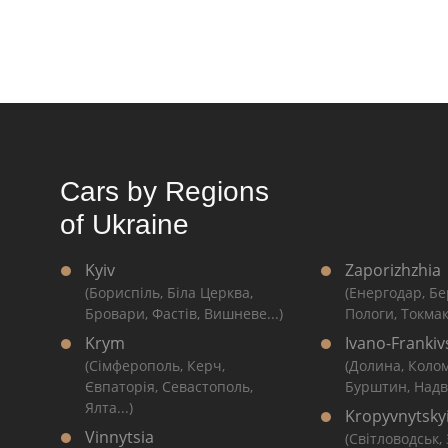
Cars by Regions
of Ukraine
Kyiv
Zaporizhzhia
(Бориспіль, Біла Церква,
(Енергодар, Бе
Бровари, Фастів, Вишневе...)
Пологи, Токмак
Krym
Ivano-Frankiv
(Сімферополь, Керч,
(Долина, Коло
Євпаторія, Севастополь,
Бурштин, Надві
Ялта...)
Kropyvnytsky
Vinnytsia
(Світловодськ,