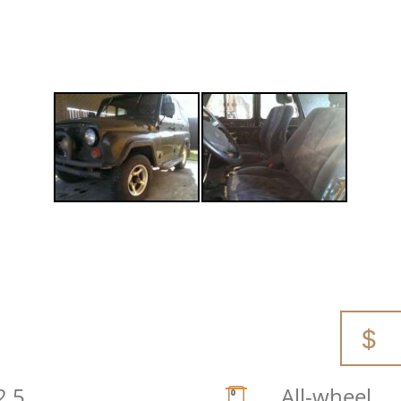
2.5
All-wheel