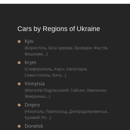
Cars by Regions of Ukraine
Kyiv
(Бориспіль, Біла Церква, Бровари, Фастів,
Вишневе...)
Krym
(Сімферополь, Керч, Євпаторія,
Севастополь, Ялта...)
Vinnytsia
(Могилів-Подільський, Гайсин, Хмельник,
Жмеринка...)
Dnipro
(Нікополь, Павлоград, Дніпродзержинськ,
Кривий Ріг...)
Donetsk