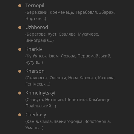
Ternopil
(Бережани, Кременець, Теребовля, Збараж,
Чортків...)
Uzhhorod
(Берегове, Хуст, Свалява, Мукачеве,
Виноградів...)
Kharkiv
(Куп'янськ, Ізюм, Лозова, Первомайський,
Чугуїв...)
Kherson
(Скадовськ, Олешки, Нова Каховка, Каховка,
Генічеськ...)
Khmelnytskyi
(Славута, Нетішин, Шепетівка, Кам'янець-
Подільський...)
Cherkasy
(Канів, Сміла, Звенигородка, Золотоноша,
Умань...)