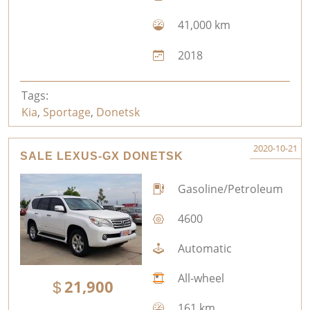
41,000 km
2018
Tags:
Kia
,
Sportage
,
Donetsk
2020-10-21
SALE LEXUS-GX DONETSK
Gasoline/Petroleum
4600
Automatic
All-wheel
21,900
161 km