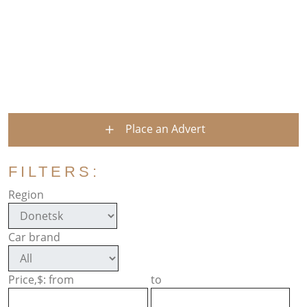
Place an Advert
FILTERS:
Region
Car brand
Price,$: from
to