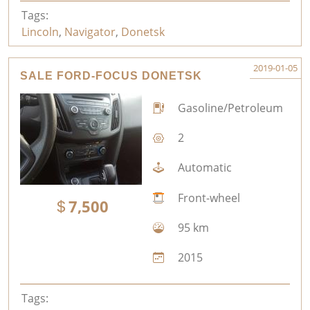
Tags:
Lincoln
,
Navigator
,
Donetsk
2019-01-05
SALE FORD-FOCUS DONETSK
Gasoline/Petroleum
2
Automatic
Front-wheel
7,500
95 km
2015
Tags: