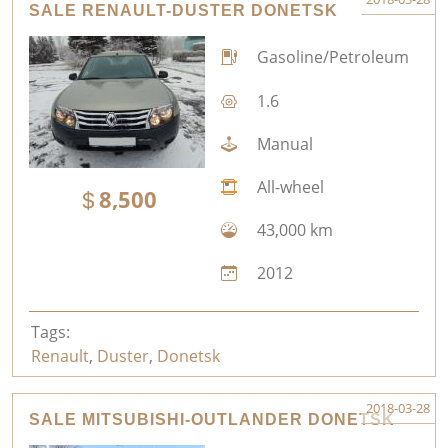
SALE RENAULT-DUSTER DONETSK
Gasoline/Petroleum
1.6
Manual
All-wheel
8,500
43,000 km
2012
Tags:
Renault
,
Duster
,
Donetsk
2018-03-28
SALE MITSUBISHI-OUTLANDER DONETSK