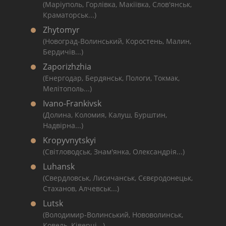
(Маріуполь, Горлівка, Макіївка, Слов'янськ,
Краматорськ...)
Zhytomyr
(Новоград-Волинський, Коростень, Малин,
Бердичів...)
Zaporizhzhia
(Енергодар, Бердянськ, Пологи, Токмак,
Мелітополь...)
Ivano-Frankivsk
(Долина, Коломия, Калуш, Бурштин,
Надвірна...)
Kropyvnytskyi
(Світловодськ, Знам'янка, Олександрія...)
Luhansk
(Свердловськ, Лисичанськ, Сєвєродонецьк,
Стаханов, Алчевськ...)
Lutsk
(Володимир-Волинський, Нововолинськ,
Ковель, Ківерці...)