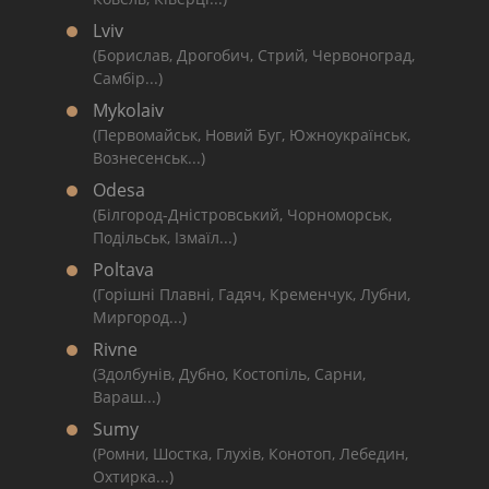
Lviv
(Борислав, Дрогобич, Стрий, Червоноград,
Самбір...)
Mykolaiv
(Первомайськ, Новий Буг, Южноукраїнськ,
Вознесенськ...)
Odesa
(Білгород-Дністровський, Чорноморськ,
Подільськ, Ізмаїл...)
Poltava
(Горішні Плавні, Гадяч, Кременчук, Лубни,
Миргород...)
Rivne
(Здолбунів, Дубно, Костопіль, Сарни,
Вараш...)
Sumy
(Ромни, Шостка, Глухів, Конотоп, Лебедин,
Охтирка...)