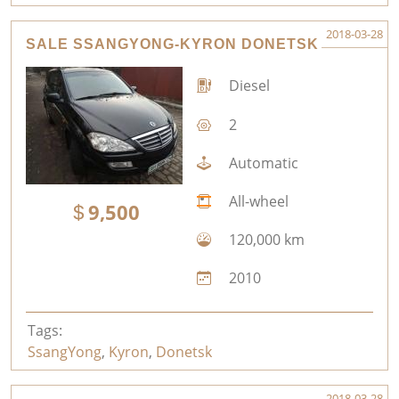
2018-03-28
SALE SSANGYONG-KYRON DONETSK
Diesel
2
Automatic
All-wheel
9,500
120,000 km
2010
Tags:
SsangYong
,
Kyron
,
Donetsk
2018-03-28