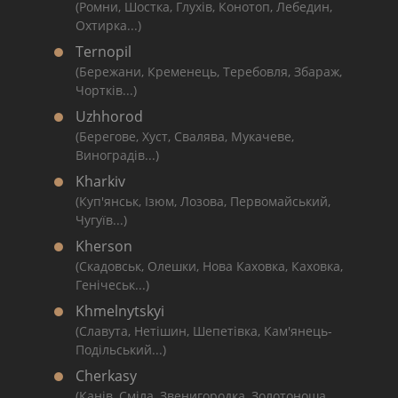
(Ромни, Шостка, Глухів, Конотоп, Лебедин,
Охтирка...)
Ternopil
(Бережани, Кременець, Теребовля, Збараж,
Чортків...)
Uzhhorod
(Берегове, Хуст, Свалява, Мукачеве,
Виноградів...)
Kharkiv
(Куп'янськ, Ізюм, Лозова, Первомайський,
Чугуїв...)
Kherson
(Скадовськ, Олешки, Нова Каховка, Каховка,
Генічеськ...)
Khmelnytskyi
(Славута, Нетішин, Шепетівка, Кам'янець-
Подільський...)
Cherkasy
(Канів, Сміла, Звенигородка, Золотоноша,