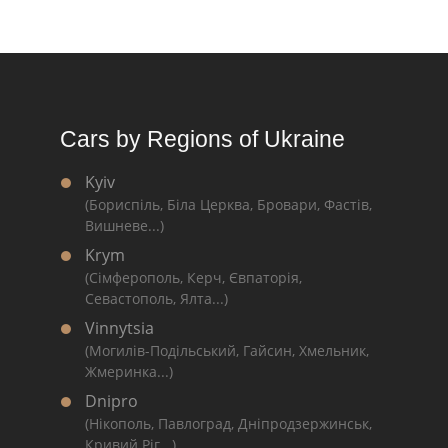
Cars by Regions of Ukraine
Kyiv
(Бориспіль, Біла Церква, Бровари, Фастів,
Вишневе...)
Krym
(Сімферополь, Керч, Євпаторія,
Севастополь, Ялта...)
Vinnytsia
(Могилів-Подільський, Гайсин, Хмельник,
Жмеринка...)
Dnipro
(Нікополь, Павлоград, Дніпродзержинськ,
Кривий Ріг...)