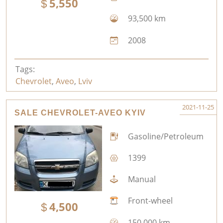
5,550
93,500 km
2008
Tags:
Chevrolet
,
Aveo
,
Lviv
2021-11-25
SALE CHEVROLET-AVEO KYIV
Gasoline/Petroleum
1399
Manual
Front-wheel
4,500
150,000 km