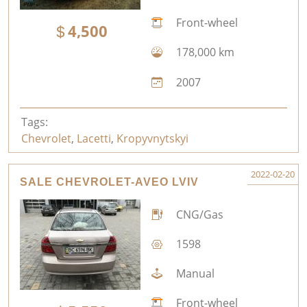
Front-wheel
4,500
178,000 km
2007
Tags:
Chevrolet
,
Lacetti
,
Kropyvnytskyi
2022-02-20
SALE CHEVROLET-AVEO LVIV
CNG/Gas
1598
Manual
Front-wheel