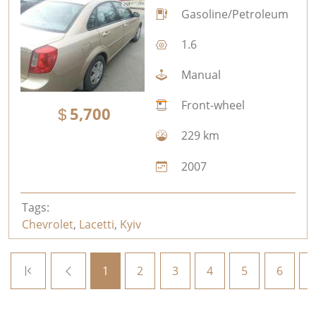
Gasoline/Petroleum
1.6
Manual
Front-wheel
5,700
229 km
2007
Tags:
Chevrolet
,
Lacetti
,
Kyiv
1
2
3
4
5
6