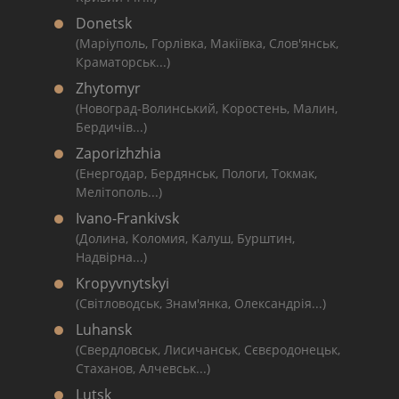
Donetsk
(Маріуполь, Горлівка, Макіївка, Слов'янськ,
Краматорськ...)
Zhytomyr
(Новоград-Волинський, Коростень, Малин,
Бердичів...)
Zaporizhzhia
(Енергодар, Бердянськ, Пологи, Токмак,
Мелітополь...)
Ivano-Frankivsk
(Долина, Коломия, Калуш, Бурштин,
Надвірна...)
Kropyvnytskyi
(Світловодськ, Знам'янка, Олександрія...)
Luhansk
(Свердловськ, Лисичанськ, Сєвєродонецьк,
Стаханов, Алчевськ...)
Lutsk