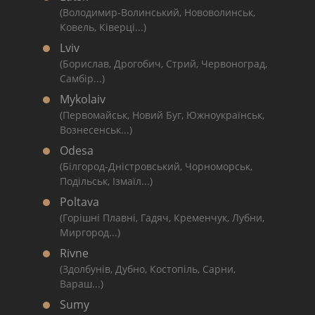
(Володимир-Волинський, Нововолинськ,
Ковель, Ківерці...)
Lviv
(Борислав, Дрогобич, Стрий, Червоноград,
Самбір...)
Mykolaiv
(Первомайськ, Новий Буг, Южноукраїнськ,
Вознесенськ...)
Odesa
(Білгород-Дністровський, Чорноморськ,
Подільськ, Ізмаїл...)
Poltava
(Горішні Плавні, Гадяч, Кременчук, Лубни,
Миргород...)
Rivne
(Здолбунів, Дубно, Костопіль, Сарни,
Вараш...)
Sumy