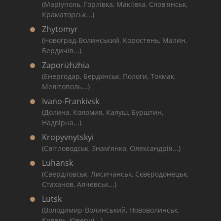
(Маріуполь, Горлівка, Макіївка, Слов'янськ,
Краматорськ...)
Zhytomyr
(Новоград-Волинський, Коростень, Малин,
Бердичів...)
Zaporizhzhia
(Енергодар, Бердянськ, Пологи, Токмак,
Мелітополь...)
Ivano-Frankivsk
(Долина, Коломия, Калуш, Бурштин,
Надвірна...)
Kropyvnytskyi
(Світловодськ, Знам'янка, Олександрія...)
Luhansk
(Свердловськ, Лисичанськ, Сєвєродонецьк,
Стаханов, Алчевськ...)
Lutsk
(Володимир-Волинський, Нововолинськ,
Ковель, Ківерці...)