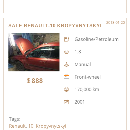
2018-01-20
SALE RENAULT-10 KROPYVNYTSKYI
Gasoline/Petroleum
1.8
Manual
Front-wheel
888
170,000 km
2001
Tags:
Renault
,
10
,
Kropyvnytskyi