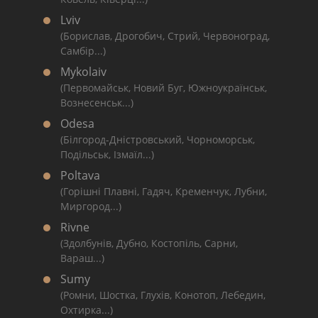
Lviv
(Борислав, Дрогобич, Стрий, Червоноград,
Самбір...)
Mykolaiv
(Первомайськ, Новий Буг, Южноукраїнськ,
Вознесенськ...)
Odesa
(Білгород-Дністровський, Чорноморськ,
Подільськ, Ізмаїл...)
Poltava
(Горішні Плавні, Гадяч, Кременчук, Лубни,
Миргород...)
Rivne
(Здолбунів, Дубно, Костопіль, Сарни,
Вараш...)
Sumy
(Ромни, Шостка, Глухів, Конотоп, Лебедин,
Охтирка...)