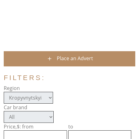
Place an Advert
FILTERS:
Region
Car brand
Price,$: from
to