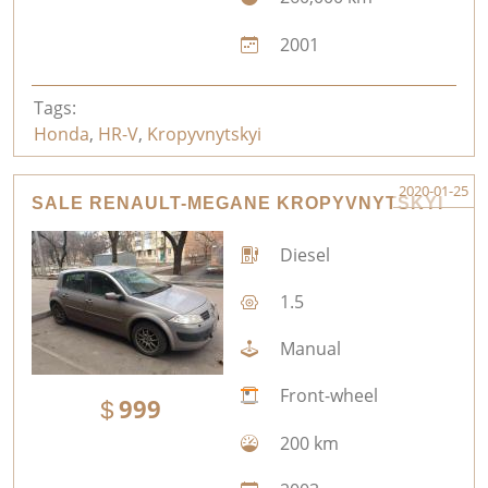
2001
Tags:
Honda
,
HR-V
,
Kropyvnytskyi
2020-01-25
SALE RENAULT-MEGANE KROPYVNYTSKYI
Diesel
1.5
Manual
Front-wheel
999
200 km