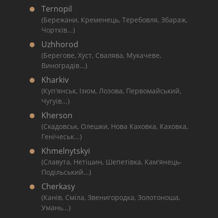
Ternopil
(Бережани, Кременець, Теребовля, Збараж,
Чортків...)
Uzhhorod
(Берегове, Хуст, Свалява, Мукачеве,
Виноградів...)
Kharkiv
(Куп'янськ, Ізюм, Лозова, Первомайський,
Чугуїв...)
Kherson
(Скадовськ, Олешки, Нова Каховка, Каховка,
Генічеськ...)
Khmelnytskyi
(Славута, Нетішин, Шепетівка, Кам'янець-
Подільський...)
Cherkasy
(Канів, Сміла, Звенигородка, Золотоноша,
Умань...)