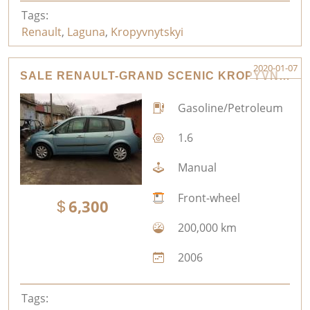
Tags:
Renault
,
Laguna
,
Kropyvnytskyi
2020-01-07
SALE RENAULT-GRAND SCENIC KROPYVNYTSKYI
Gasoline/Petroleum
1.6
Manual
Front-wheel
6,300
200,000 km
2006
Tags: