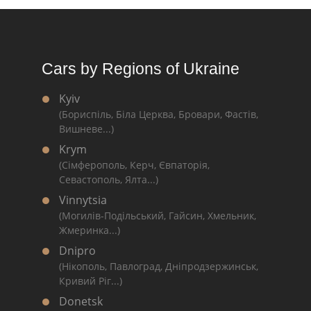
Cars by Regions of Ukraine
Kyiv
(Бориспіль, Біла Церква, Бровари, Фастів,
Вишневе...)
Krym
(Сімферополь, Керч, Євпаторія,
Севастополь, Ялта...)
Vinnytsia
(Могилів-Подільський, Гайсин, Хмельник,
Жмеринка...)
Dnipro
(Нікополь, Павлоград, Дніпродзержинськ,
Кривий Ріг...)
Donetsk