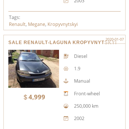
2003
Tags:
Renault
,
Megane
,
Kropyvnytskyi
2020-01-07
SALE RENAULT-LAGUNA KROPYVNYTSKYI
Diesel
1.9
Manual
Front-wheel
4,999
250,000 km
2002