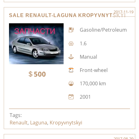
2017-11-19
SALE RENAULT-LAGUNA KROPYVNYTSKYI
Gasoline/Petroleum
1.6
Manual
Front-wheel
500
170,000 km
2001
Tags:
Renault
,
Laguna
,
Kropyvnytskyi
2017-08-29