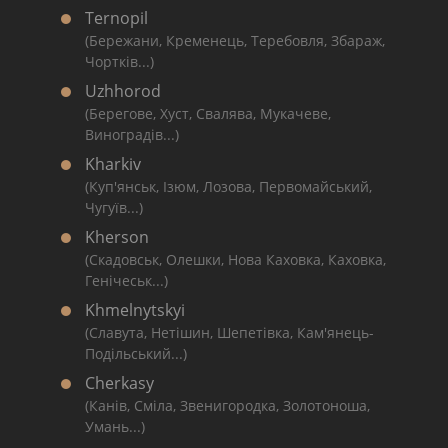
Ternopil
(Бережани, Кременець, Теребовля, Збараж,
Чортків...)
Uzhhorod
(Берегове, Хуст, Свалява, Мукачеве,
Виноградів...)
Kharkiv
(Куп'янськ, Ізюм, Лозова, Первомайський,
Чугуїв...)
Kherson
(Скадовськ, Олешки, Нова Каховка, Каховка,
Генічеськ...)
Khmelnytskyi
(Славута, Нетішин, Шепетівка, Кам'янець-
Подільський...)
Cherkasy
(Канів, Сміла, Звенигородка, Золотоноша,
Умань...)