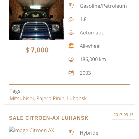
Gasoline/Petroleum
1.8
Automatic
All-wheel
7,000
186,000 km
2003
Tags:
Mitsubishi
,
Pajero Pinin
,
Luhansk
2017-05-13
SALE CITROEN-AX LUHANSK
Hybride