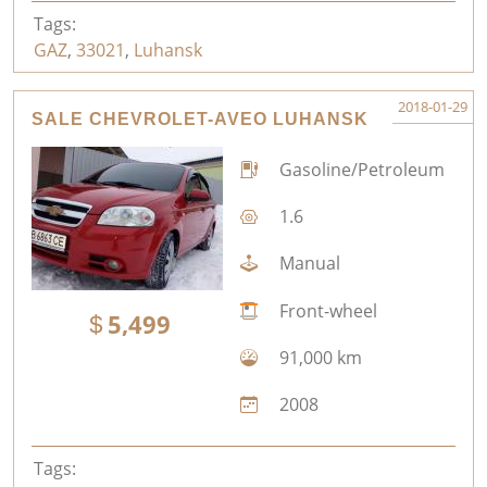
Tags:
GAZ
,
33021
,
Luhansk
2018-01-29
SALE CHEVROLET-AVEO LUHANSK
Gasoline/Petroleum
1.6
Manual
Front-wheel
5,499
91,000 km
2008
Tags: