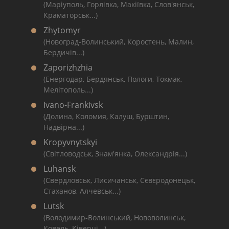
(Маріуполь, Горлівка, Макіївка, Слов'янськ,
Краматорськ...)
Zhytomyr
(Новоград-Волинський, Коростень, Малин,
Бердичів...)
Zaporizhzhia
(Енергодар, Бердянськ, Пологи, Токмак,
Мелітополь...)
Ivano-Frankivsk
(Долина, Коломия, Калуш, Бурштин,
Надвірна...)
Kropyvnytskyi
(Світловодськ, Знам'янка, Олександрія...)
Luhansk
(Свердловськ, Лисичанськ, Сєвєродонецьк,
Стаханов, Алчевськ...)
Lutsk
(Володимир-Волинський, Нововолинськ,
Ковель, Ківерці...)