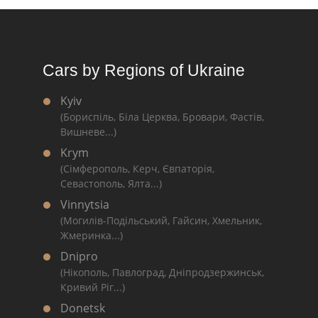
Cars by Regions of Ukraine
Kyiv
(Бориспіль, Біла Церква, Бровари, Фастів,
Вишневе...)
Krym
(Сімферополь, Керч, Євпаторія,
Севастополь, Ялта...)
Vinnytsia
(Могилів-Подільський, Гайсин, Хмельник,
Жмеринка...)
Dnipro
(Нікополь, Павлоград, Дніпродзержинськ,
Кривий Ріг...)
Donetsk