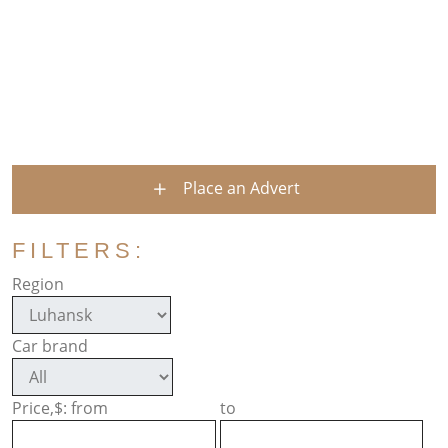
Place an Advert
FILTERS:
Region
Car brand
Price,$: from
to