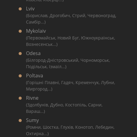
Lviv
(Борислав, Дрогобич, Стрий, Червоноград,
Самбір...)
Mykolaiv
(Первомайськ, Новий Буг, Южноукраїнськ,
Вознесенськ...)
Odesa
(Білгород-Дністровський, Чорноморськ,
Подільськ, Ізмаїл...)
Poltava
(Горішні Плавні, Гадяч, Кременчук, Лубни,
Миргород...)
Rivne
(Здолбунів, Дубно, Костопіль, Сарни,
Вараш...)
Sumy
(Ромни, Шостка, Глухів, Конотоп, Лебедин,
Охтирка...)