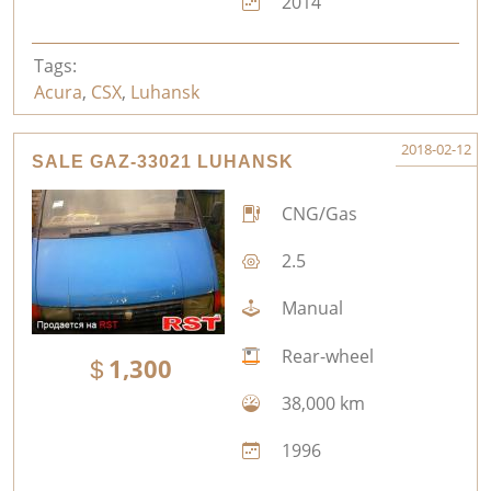
2014
Tags:
Acura
,
CSX
,
Luhansk
2018-02-12
SALE GAZ-33021 LUHANSK
CNG/Gas
2.5
Manual
Rear-wheel
1,300
38,000 km
1996