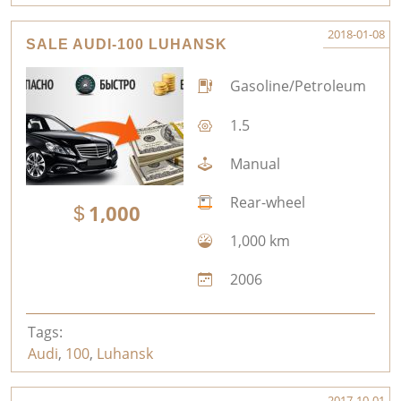
2018-01-08
SALE AUDI-100 LUHANSK
Gasoline/Petroleum
1.5
Manual
Rear-wheel
1,000
1,000 km
2006
Tags:
Audi
,
100
,
Luhansk
2017-10-01