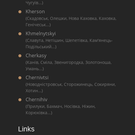
Чугуїв...)
Kherson
(Скадовськ, Олешки, Нова Каховка, Каховка,
Генічеськ...)
Khmelnytskyi
(Славута, Нетішин, Шепетівка, Кам'янець-
Подільський...)
Cherkasy
(Канів, Сміла, Звенигородка, Золотоноша,
Умань...)
Chernivtsi
(Новодністровськ, Сторожинець, Сокиряни,
Хотин...)
Chernihiv
(Прилуки, Бахмач, Носівка, Ніжин,
Корюківка...)
Links