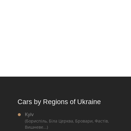
Cars by Regions of Ukraine
Kyiv
(Бориспіль, Біла Церква, Бровари, Фастів,
Вишневе...)