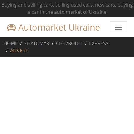
Buying and selling cars, selling used cars, new cars, buying
a car in the auto market of Ukraine
Automarket Ukraine
HOME
ZHYTOMYR
CHEVROLET
EXPRESS
ADVERT