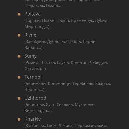
Подільськ, Ізмаїл...)
Poltava
(Горішні Плавні, Гадяч, Кременчук, Лубни,
Миргород...)
Rivne
(Здолбунів, Дубно, Костопіль, Сарни,
Вараш...)
Sumy
(Ромни, Шостка, Глухів, Конотоп, Лебедин,
Охтирка...)
Ternopil
(Бережани, Кременець, Теребовля, Збараж,
Чортків...)
Uzhhorod
(Берегове, Хуст, Свалява, Мукачеве,
Виноградів...)
Kharkiv
(Куп'янськ, Ізюм, Лозова, Первомайський,