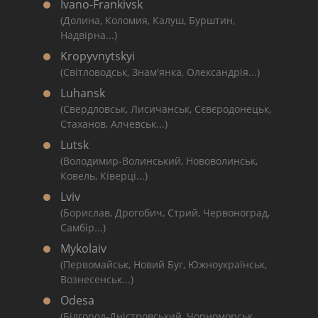
Ivano-Frankivsk
(Долина, Коломия, Калуш, Бурштин,
Надвірна...)
Kropyvnytskyi
(Світловодськ, Знам'янка, Олександрія...)
Luhansk
(Свердловськ, Лисичанськ, Сєвєродонецьк,
Стаханов, Алчевськ...)
Lutsk
(Володимир-Волинський, Нововолинськ,
Ковель, Ківерці...)
Lviv
(Борислав, Дрогобич, Стрий, Червоноград,
Самбір...)
Mykolaiv
(Первомайськ, Новий Буг, Южноукраїнськ,
Вознесенськ...)
Odesa
(Білгород-Дністровський, Чорноморськ,