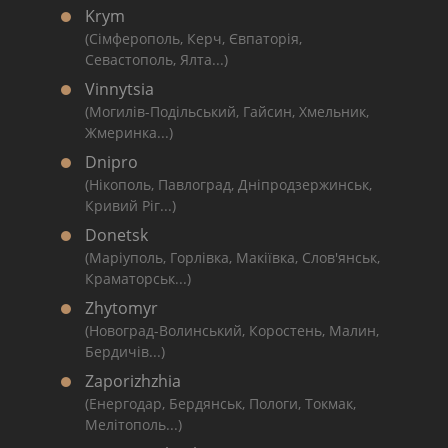
Krym
(Сімферополь, Керч, Євпаторія,
Севастополь, Ялта...)
Vinnytsia
(Могилів-Подільський, Гайсин, Хмельник,
Жмеринка...)
Dnipro
(Нікополь, Павлоград, Дніпродзержинськ,
Кривий Ріг...)
Donetsk
(Маріуполь, Горлівка, Макіївка, Слов'янськ,
Краматорськ...)
Zhytomyr
(Новоград-Волинський, Коростень, Малин,
Бердичів...)
Zaporizhzhia
(Енергодар, Бердянськ, Пологи, Токмак,
Мелітополь...)