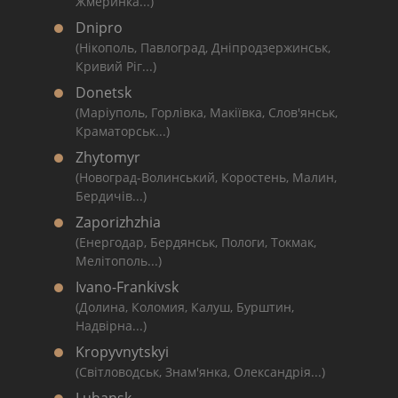
Жмеринка...)
Dnipro
(Нікополь, Павлоград, Дніпродзержинськ,
Кривий Ріг...)
Donetsk
(Маріуполь, Горлівка, Макіївка, Слов'янськ,
Краматорськ...)
Zhytomyr
(Новоград-Волинський, Коростень, Малин,
Бердичів...)
Zaporizhzhia
(Енергодар, Бердянськ, Пологи, Токмак,
Мелітополь...)
Ivano-Frankivsk
(Долина, Коломия, Калуш, Бурштин,
Надвірна...)
Kropyvnytskyi
(Світловодськ, Знам'янка, Олександрія...)