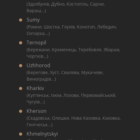
(Здолбунів, Дубно, Костопіль, Сарни,
Вараш...)
Sumy
(Ромни, Шостка, Глухів, Конотоп, Лебедин,
Охтирка...)
Ternopil
(Бережани, Кременець, Теребовля, Збараж,
Чортків...)
Uzhhorod
(Берегове, Хуст, Свалява, Мукачеве,
Виноградів...)
Kharkiv
(Куп'янськ, Ізюм, Лозова, Первомайський,
Чугуїв...)
Kherson
(Скадовськ, Олешки, Нова Каховка, Каховка,
Генічеськ...)
Khmelnytskyi