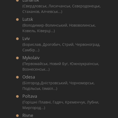
Luhansk
(Свердловськ, Лисичанськ, Сєвєродонецьк,
Стаханов, Алчевськ...)
Lutsk
(Володимир-Волинський, Нововолинськ,
Ковель, Ківерці...)
Lviv
(Борислав, Дрогобич, Стрий, Червоноград,
Самбір...)
Mykolaiv
(Первомайськ, Новий Буг, Южноукраїнськ,
Вознесенськ...)
Odesa
(Білгород-Дністровський, Чорноморськ,
Подільськ, Ізмаїл...)
Poltava
(Горішні Плавні, Гадяч, Кременчук, Лубни,
Миргород...)
Rivne