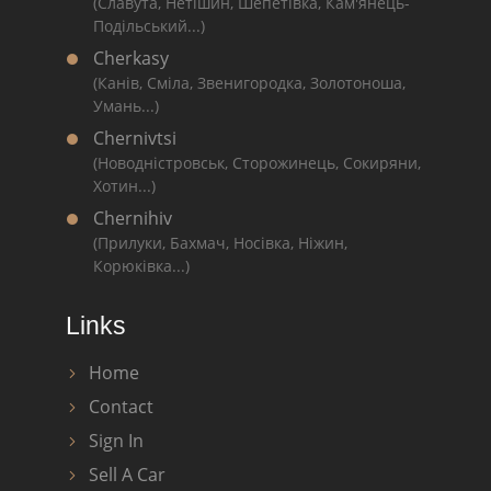
(Славута, Нетішин, Шепетівка, Кам'янець-
Подільський...)
Cherkasy
(Канів, Сміла, Звенигородка, Золотоноша,
Умань...)
Chernivtsi
(Новодністровськ, Сторожинець, Сокиряни,
Хотин...)
Chernihiv
(Прилуки, Бахмач, Носівка, Ніжин,
Корюківка...)
Links
Home
Contact
Sign In
Sell A Car