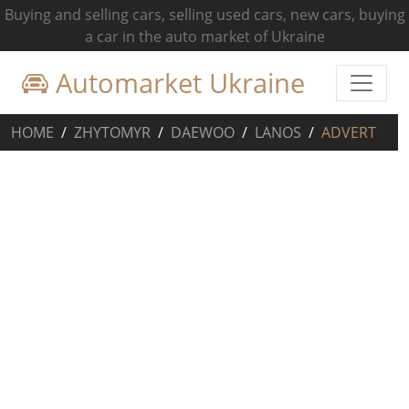
Buying and selling cars, selling used cars, new cars, buying
a car in the auto market of Ukraine
Automarket Ukraine
HOME
ZHYTOMYR
DAEWOO
LANOS
ADVERT