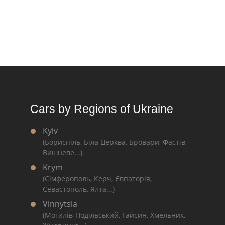
Cars by Regions of Ukraine
Kyiv
(Бориспіль, Біла Церква, Бровари, Фастів,
Вишневе...)
Krym
(Сімферополь, Керч, Євпаторія,
Севастополь, Ялта...)
Vinnytsia
(Могилів-Подільський, Гайсин, Хмельник,