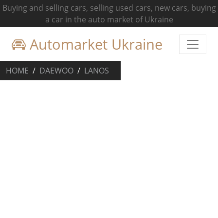
Buying and selling cars, selling used cars, new cars, buying
a car in the auto market of Ukraine
Automarket Ukraine
HOME
DAEWOO
LANOS