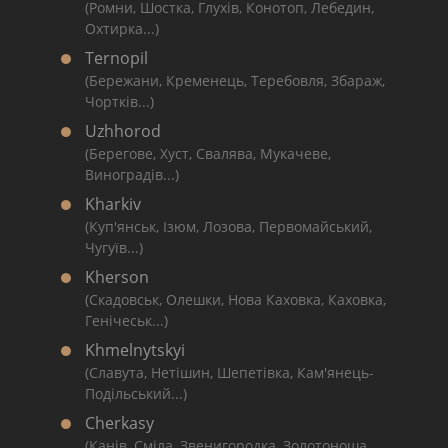
(Ромни, Шостка, Глухів, Конотоп, Лебедин,
Охтирка...)
Ternopil
(Бережани, Кременець, Теребовля, Збараж,
Чортків...)
Uzhhorod
(Берегове, Хуст, Свалява, Мукачеве,
Виноградів...)
Kharkiv
(Куп'янськ, Ізюм, Лозова, Первомайський,
Чугуїв...)
Kherson
(Скадовськ, Олешки, Нова Каховка, Каховка,
Генічеськ...)
Khmelnytskyi
(Славута, Нетішин, Шепетівка, Кам'янець-
Подільський...)
Cherkasy
(Канів, Сміла, Звенигородка, Золотоноша,