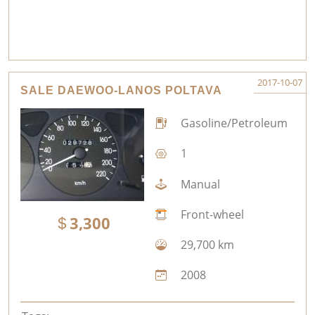
2017-10-07
SALE DAEWOO-LANOS POLTAVA
Gasoline/Petroleum
1
Manual
Front-wheel
3,300
29,700 km
2008