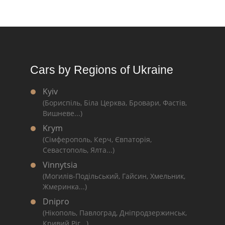
Cars by Regions of Ukraine
Kyiv
(Бориспіль, Біла Церква, Бровари, Фастів,
Вишневе...)
Krym
(Сімферополь, Керч, Євпаторія,
Севастополь, Ялта...)
Vinnytsia
(Могилів-Подільський, Гайсин, Хмельник,
Жмеринка...)
Dnipro
(Нікополь, Павлоград, Дніпродзержинськ,
Кривий Ріг...)