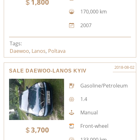
1,800
170,000 km
2007
Tags:
Daewoo
,
Lanos
,
Poltava
2018-08-02
SALE DAEWOO-LANOS KYIV
Gasoline/Petroleum
1.4
Manual
Front-wheel
3,700
133,000 km