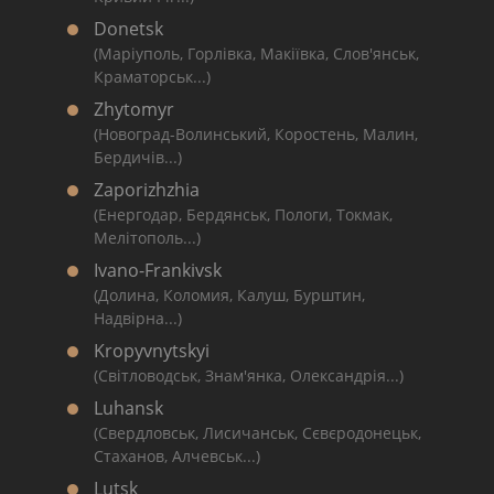
Donetsk
(Маріуполь, Горлівка, Макіївка, Слов'янськ,
Краматорськ...)
Zhytomyr
(Новоград-Волинський, Коростень, Малин,
Бердичів...)
Zaporizhzhia
(Енергодар, Бердянськ, Пологи, Токмак,
Мелітополь...)
Ivano-Frankivsk
(Долина, Коломия, Калуш, Бурштин,
Надвірна...)
Kropyvnytskyi
(Світловодськ, Знам'янка, Олександрія...)
Luhansk
(Свердловськ, Лисичанськ, Сєвєродонецьк,
Стаханов, Алчевськ...)
Lutsk