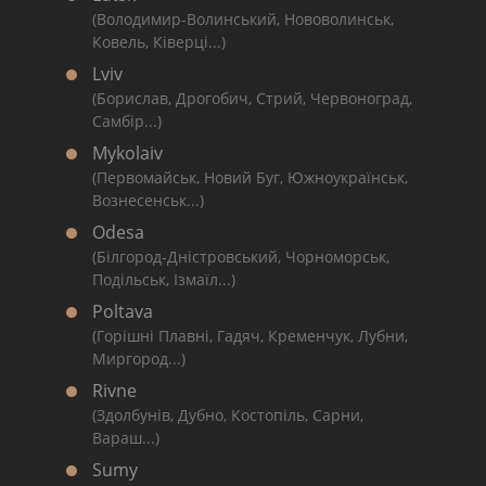
(Володимир-Волинський, Нововолинськ,
Ковель, Ківерці...)
Lviv
(Борислав, Дрогобич, Стрий, Червоноград,
Самбір...)
Mykolaiv
(Первомайськ, Новий Буг, Южноукраїнськ,
Вознесенськ...)
Odesa
(Білгород-Дністровський, Чорноморськ,
Подільськ, Ізмаїл...)
Poltava
(Горішні Плавні, Гадяч, Кременчук, Лубни,
Миргород...)
Rivne
(Здолбунів, Дубно, Костопіль, Сарни,
Вараш...)
Sumy