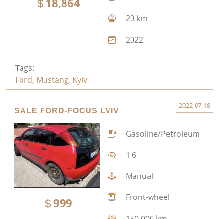
18,864
20 km
2022
Tags:
Ford
,
Mustang
,
Kyiv
2022-07-18
SALE FORD-FOCUS LVIV
Gasoline/Petroleum
1.6
Manual
Front-wheel
999
150,000 km