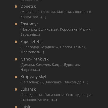
Donetsk
(Маріуполь, Горлівка, Макіївка, Слов'янськ,
Краматорськ...)
Zhytomyr
(Новоград-Волинський, Коростень, Малин,
Бердичів...)
Zaporizhzhia
(Енергодар, Бердянськ, Пологи, Токмак,
Мелітополь...)
Ivano-Frankivsk
(Долина, Коломия, Калуш, Бурштин,
Надвірна...)
Kropyvnytskyi
(Світловодськ, Знам'янка, Олександрія...)
Luhansk
(Свердловськ, Лисичанськ, Сєвєродонецьк,
Стаханов, Алчевськ...)
Lutsk