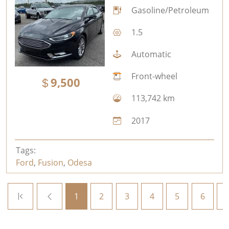
Gasoline/Petroleum
1.5
Automatic
Front-wheel
9,500
113,742 km
2017
Tags:
Ford
,
Fusion
,
Odesa
1
2
3
4
5
6