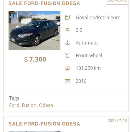
2021-03-12
SALE FORD-FUSION ODESA
Gasoline/Petroleum
2.5
Automatic
Front-wheel
7,300
101,259 km
2016
Tags:
Ford
,
Fusion
,
Odesa
2021-02-26
SALE FORD-FUSION ODESA