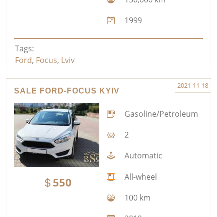
1999
Tags:
Ford
,
Focus
,
Lviv
2021-11-18
SALE FORD-FOCUS KYIV
Gasoline/Petroleum
2
Automatic
All-wheel
550
100 km