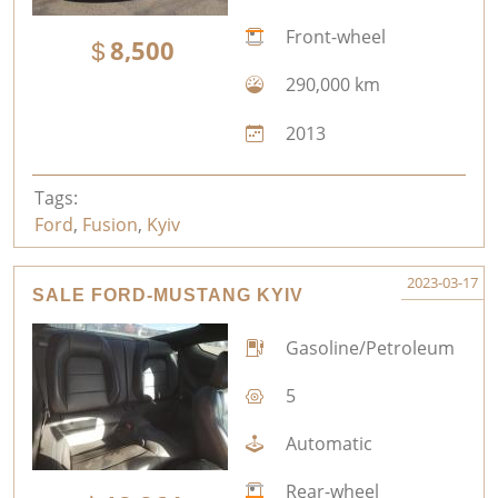
Front-wheel
8,500
290,000 km
2013
Tags:
Ford
,
Fusion
,
Kyiv
2023-03-17
SALE FORD-MUSTANG KYIV
Gasoline/Petroleum
5
Automatic
Rear-wheel