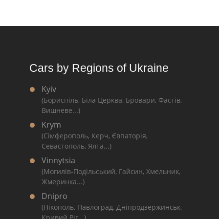
Cars by Regions of Ukraine
Kyiv
(Бориспіль, Біла Церква, Бровари, Фастів,
Вишневе...)
Krym
(Сімферополь, Керч, Євпаторія,
Севастополь, Ялта...)
Vinnytsia
(Могилів-Подільський, Гайсин, Хмельник,
Жмеринка...)
Dnipro
(Нікополь, Павлоград, Дніпродзержинськ,
Кривий Ріг...)