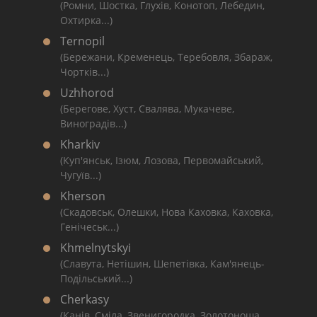
(Ромни, Шостка, Глухів, Конотоп, Лебедин,
Охтирка...)
Ternopil
(Бережани, Кременець, Теребовля, Збараж,
Чортків...)
Uzhhorod
(Берегове, Хуст, Свалява, Мукачеве,
Виноградів...)
Kharkiv
(Куп'янськ, Ізюм, Лозова, Первомайський,
Чугуїв...)
Kherson
(Скадовськ, Олешки, Нова Каховка, Каховка,
Генічеськ...)
Khmelnytskyi
(Славута, Нетішин, Шепетівка, Кам'янець-
Подільський...)
Cherkasy
(Канів, Сміла, Звенигородка, Золотоноша,