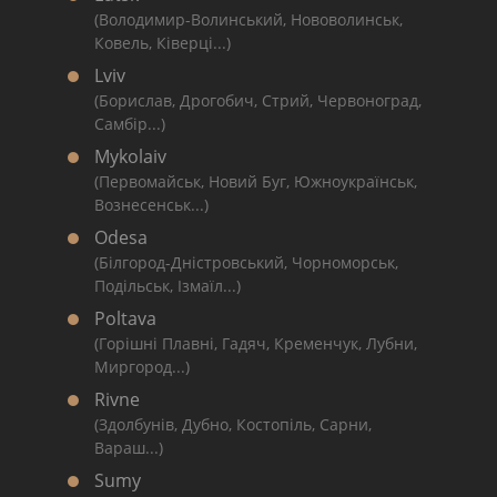
(Володимир-Волинський, Нововолинськ,
Ковель, Ківерці...)
Lviv
(Борислав, Дрогобич, Стрий, Червоноград,
Самбір...)
Mykolaiv
(Первомайськ, Новий Буг, Южноукраїнськ,
Вознесенськ...)
Odesa
(Білгород-Дністровський, Чорноморськ,
Подільськ, Ізмаїл...)
Poltava
(Горішні Плавні, Гадяч, Кременчук, Лубни,
Миргород...)
Rivne
(Здолбунів, Дубно, Костопіль, Сарни,
Вараш...)
Sumy