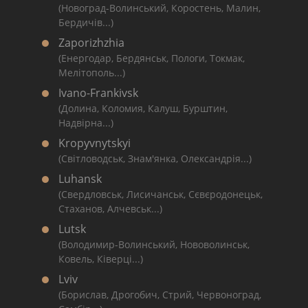
(Новоград-Волинський, Коростень, Малин,
Бердичів...)
Zaporizhzhia
(Енергодар, Бердянськ, Пологи, Токмак,
Мелітополь...)
Ivano-Frankivsk
(Долина, Коломия, Калуш, Бурштин,
Надвірна...)
Kropyvnytskyi
(Світловодськ, Знам'янка, Олександрія...)
Luhansk
(Свердловськ, Лисичанськ, Сєвєродонецьк,
Стаханов, Алчевськ...)
Lutsk
(Володимир-Волинський, Нововолинськ,
Ковель, Ківерці...)
Lviv
(Борислав, Дрогобич, Стрий, Червоноград,