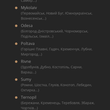
Самбір...)
Mykolaiv
(Первомайськ, Новий Буг, Южноукраїнськ,
Вознесенськ...)
Odesa
(Білгород-Дністровський, Чорноморськ,
Подільськ, Ізмаїл...)
Poltava
(Горішні Плавні, Гадяч, Кременчук, Лубни,
Миргород...)
Rivne
(Здолбунів, Дубно, Костопіль, Сарни,
Вараш...)
Sumy
(Ромни, Шостка, Глухів, Конотоп, Лебедин,
Охтирка...)
Ternopil
(Бережани, Кременець, Теребовля, Збараж,
Чортків...)