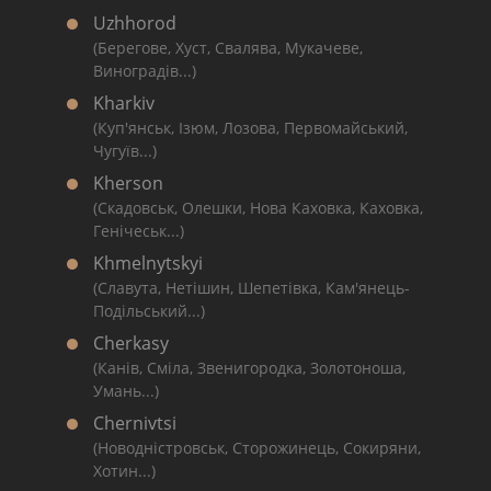
Uzhhorod
(Берегове, Хуст, Свалява, Мукачеве,
Виноградів...)
Kharkiv
(Куп'янськ, Ізюм, Лозова, Первомайський,
Чугуїв...)
Kherson
(Скадовськ, Олешки, Нова Каховка, Каховка,
Генічеськ...)
Khmelnytskyi
(Славута, Нетішин, Шепетівка, Кам'янець-
Подільський...)
Cherkasy
(Канів, Сміла, Звенигородка, Золотоноша,
Умань...)
Chernivtsi
(Новодністровськ, Сторожинець, Сокиряни,
Хотин...)