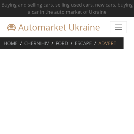
Buying and selling cars, selling used cars, new cars, buying
a car in the auto market of Ukraine
Automarket Ukraine
HOME
CHERNIHIV
FORD
ESCAPE
ADVERT