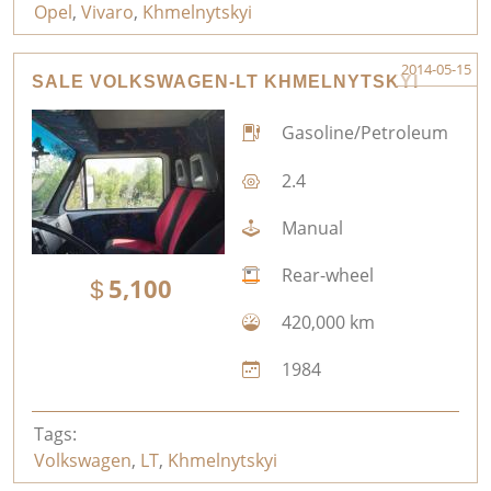
Opel
,
Vivaro
,
Khmelnytskyi
2014-05-15
SALE VOLKSWAGEN-LT KHMELNYTSKYI
Gasoline/Petroleum
2.4
Manual
Rear-wheel
5,100
420,000 km
1984
Tags:
Volkswagen
,
LT
,
Khmelnytskyi