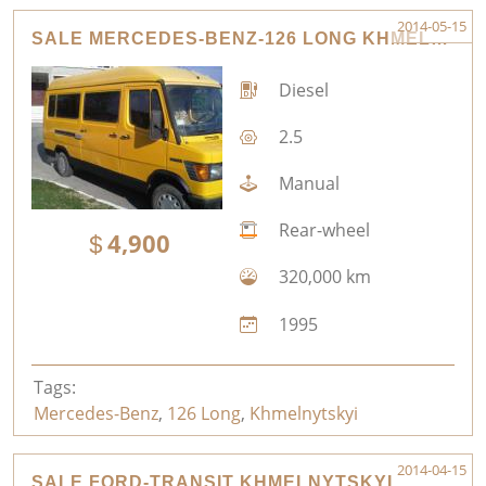
2014-05-15
SALE MERCEDES-BENZ-126 LONG KHMELNYTSKYI
Diesel
2.5
Manual
Rear-wheel
4,900
320,000 km
1995
Tags:
Mercedes-Benz
,
126 Long
,
Khmelnytskyi
2014-04-15
SALE FORD-TRANSIT KHMELNYTSKYI