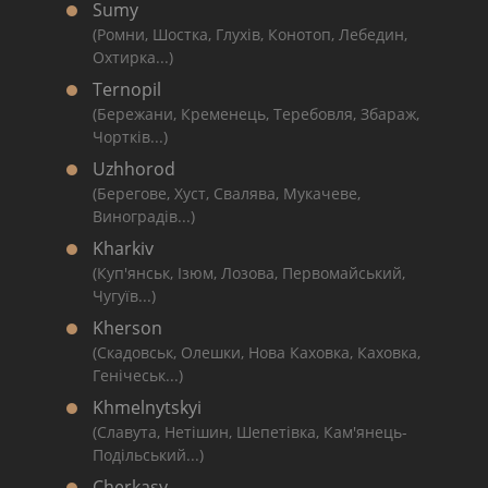
Sumy
(Ромни, Шостка, Глухів, Конотоп, Лебедин,
Охтирка...)
Ternopil
(Бережани, Кременець, Теребовля, Збараж,
Чортків...)
Uzhhorod
(Берегове, Хуст, Свалява, Мукачеве,
Виноградів...)
Kharkiv
(Куп'янськ, Ізюм, Лозова, Первомайський,
Чугуїв...)
Kherson
(Скадовськ, Олешки, Нова Каховка, Каховка,
Генічеськ...)
Khmelnytskyi
(Славута, Нетішин, Шепетівка, Кам'янець-
Подільський...)
Cherkasy