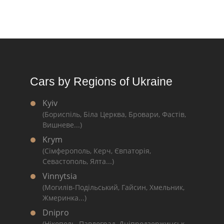
Cars by Regions of Ukraine
Kyiv
(Бориспіль, Біла Церква, Бровари, Фастів,
Вишневе...)
Krym
(Сімферополь, Керч, Євпаторія,
Севастополь, Ялта...)
Vinnytsia
(Могилів-Подільський, Гайсин, Хмельник,
Жмеринка...)
Dnipro
(Нікополь, Павлоград, Дніпродзержинськ,