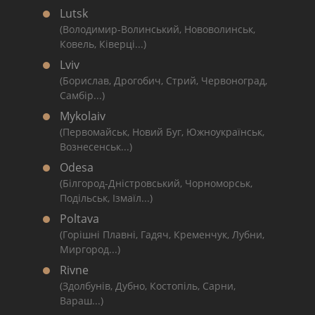
Lutsk
(Володимир-Волинський, Нововолинськ,
Ковель, Ківерці...)
Lviv
(Борислав, Дрогобич, Стрий, Червоноград,
Самбір...)
Mykolaiv
(Первомайськ, Новий Буг, Южноукраїнськ,
Вознесенськ...)
Odesa
(Білгород-Дністровський, Чорноморськ,
Подільськ, Ізмаїл...)
Poltava
(Горішні Плавні, Гадяч, Кременчук, Лубни,
Миргород...)
Rivne
(Здолбунів, Дубно, Костопіль, Сарни,
Вараш...)