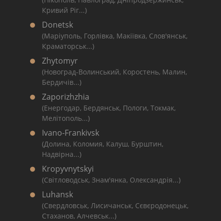
Кривий Ріг...)
Donetsk
(Маріуполь, Горлівка, Макіївка, Слов'янськ,
Краматорськ...)
Zhytomyr
(Новоград-Волинський, Коростень, Малин,
Бердичів...)
Zaporizhzhia
(Енергодар, Бердянськ, Пологи, Токмак,
Мелітополь...)
Ivano-Frankivsk
(Долина, Коломия, Калуш, Бурштин,
Надвірна...)
Kropyvnytskyi
(Світловодськ, Знам'янка, Олександрія...)
Luhansk
(Свердловськ, Лисичанськ, Сєвєродонецьк,
Стаханов, Алчевськ...)