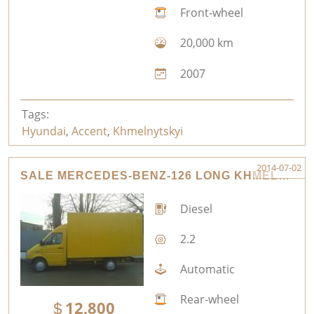
Front-wheel
20,000 km
2007
Tags:
Hyundai
,
Accent
,
Khmelnytskyi
2014-07-02
SALE MERCEDES-BENZ-126 LONG KHMELNYTSKYI
Diesel
2.2
Automatic
Rear-wheel
12,800