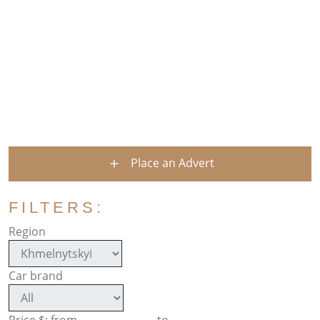
Place an Advert
FILTERS:
Region
Car brand