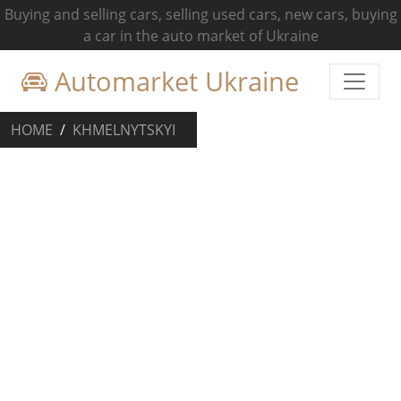
Buying and selling cars, selling used cars, new cars, buying
a car in the auto market of Ukraine
Automarket Ukraine
HOME
KHMELNYTSKYI