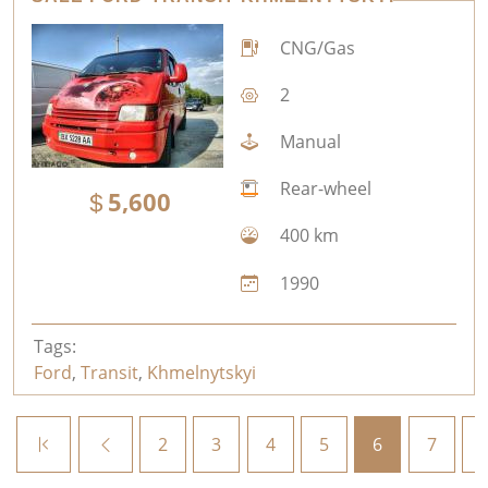
CNG/Gas
2
Manual
Rear-wheel
5,600
400 km
1990
Tags:
Ford
,
Transit
,
Khmelnytskyi
2
3
4
5
6
7