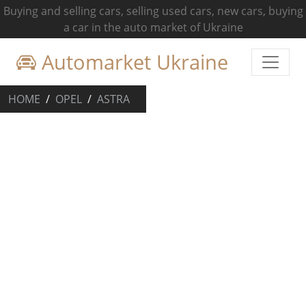
Buying and selling cars, selling used cars, new cars, buying
a car in the auto market of Ukraine
Automarket Ukraine
HOME
OPEL
ASTRA