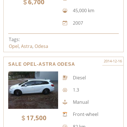
6,700
45,000 km
2007
Tags:
Opel
,
Astra
,
Odesa
2014-12-16
SALE OPEL-ASTRA ODESA
Diesel
1.3
Manual
Front-wheel
17,500
82 km