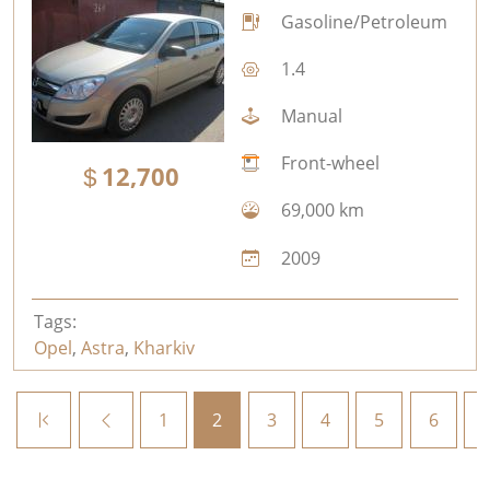
Gasoline/Petroleum
1.4
Manual
Front-wheel
12,700
69,000 km
2009
Tags:
Opel
,
Astra
,
Kharkiv
1
2
3
4
5
6