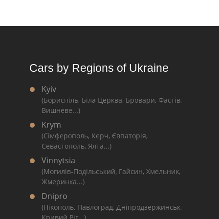
Cars by Regions of Ukraine
Kyiv
(Бориспіль, Біла Церква, Бровари, Фастів,
Вишневе...)
Krym
(Сімферополь, Керч, Євпаторія,
Севастополь, Ялта...)
Vinnytsia
(Могилів-Подільський, Гайсин, Хмельник,
Жмеринка...)
Dnipro
(Нікополь, Павлоград, Дніпродзержинськ,
Кривий Ріг...)