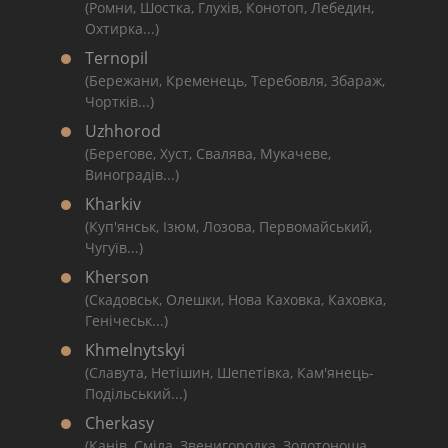
(Ромни, Шостка, Глухів, Конотоп, Лебедин,
Охтирка...)
Ternopil
(Бережани, Кременець, Теребовля, Збараж,
Чортків...)
Uzhhorod
(Берегове, Хуст, Свалява, Мукачеве,
Виноградів...)
Kharkiv
(Куп'янськ, Ізюм, Лозова, Первомайський,
Чугуїв...)
Kherson
(Скадовськ, Олешки, Нова Каховка, Каховка,
Генічеськ...)
Khmelnytskyi
(Славута, Нетішин, Шепетівка, Кам'янець-
Подільський...)
Cherkasy
(Канів, Сміла, Звенигородка, Золотоноша,