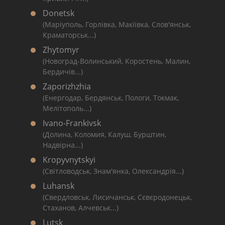
Donetsk
(Маріуполь, Горлівка, Макіївка, Слов'янськ,
Краматорськ...)
Zhytomyr
(Новоград-Волинський, Коростень, Малин,
Бердичів...)
Zaporizhzhia
(Енергодар, Бердянськ, Пологи, Токмак,
Мелітополь...)
Ivano-Frankivsk
(Долина, Коломия, Калуш, Бурштин,
Надвірна...)
Kropyvnytskyi
(Світловодськ, Знам'янка, Олександрія...)
Luhansk
(Свердловськ, Лисичанськ, Сєвєродонецьк,
Стаханов, Алчевськ...)
Lutsk