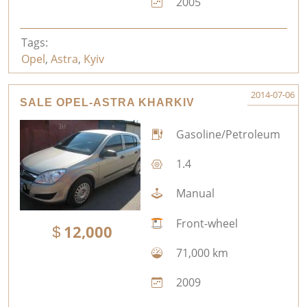
2005
Tags:
Opel
,
Astra
,
Kyiv
2014-07-06
SALE OPEL-ASTRA KHARKIV
Gasoline/Petroleum
1.4
Manual
Front-wheel
12,000
71,000 km
2009