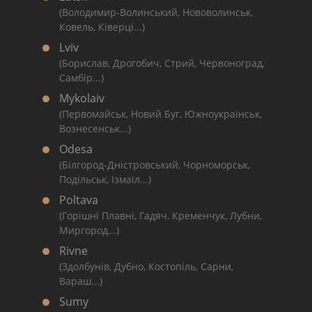
(Володимир-Волинський, Нововолинськ,
Ковель, Ківерці...)
Lviv
(Борислав, Дрогобич, Стрий, Червоноград,
Самбір...)
Mykolaiv
(Первомайськ, Новий Буг, Южноукраїнськ,
Вознесенськ...)
Odesa
(Білгород-Дністровський, Чорноморськ,
Подільськ, Ізмаїл...)
Poltava
(Горішні Плавні, Гадяч, Кременчук, Лубни,
Миргород...)
Rivne
(Здолбунів, Дубно, Костопіль, Сарни,
Вараш...)
Sumy