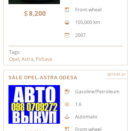
Front-wheel
8,200
105,000 km
2007
Tags:
Opel
,
Astra
,
Poltava
2015-01-21
SALE OPEL-ASTRA ODESA
Gasoline/Petroleum
1.6
Automatic
Front-wheel