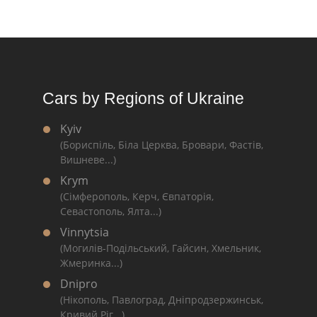
Cars by Regions of Ukraine
Kyiv
(Бориспіль, Біла Церква, Бровари, Фастів,
Вишневе...)
Krym
(Сімферополь, Керч, Євпаторія,
Севастополь, Ялта...)
Vinnytsia
(Могилів-Подільський, Гайсин, Хмельник,
Жмеринка...)
Dnipro
(Нікополь, Павлоград, Дніпродзержинськ,
Кривий Ріг...)