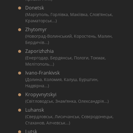
Donetsk
(Маріуполь, Горлівка, Макіївка, Слов'янськ,
Краматорськ...)
Zhytomyr
(Новоград-Волинський, Коростень, Малин,
Бердичів...)
Zaporizhzhia
(Енергодар, Бердянськ, Пологи, Токмак,
Мелітополь...)
Ivano-Frankivsk
(Долина, Коломия, Калуш, Бурштин,
Надвірна...)
Kropyvnytskyi
(Світловодськ, Знам'янка, Олександрія...)
Luhansk
(Свердловськ, Лисичанськ, Сєвєродонецьк,
Стаханов, Алчевськ...)
Lutsk