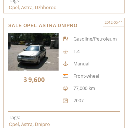
Tags:
Opel
,
Astra
,
Uzhhorod
2012-05-11
SALE OPEL-ASTRA DNIPRO
Gasoline/Petroleum
1.4
Manual
Front-wheel
9,600
77,000 km
2007
Tags:
Opel
,
Astra
,
Dnipro