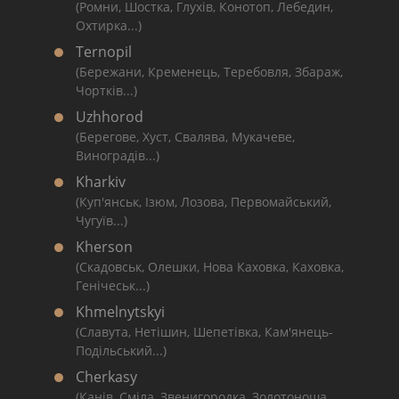
(Ромни, Шостка, Глухів, Конотоп, Лебедин,
Охтирка...)
Ternopil
(Бережани, Кременець, Теребовля, Збараж,
Чортків...)
Uzhhorod
(Берегове, Хуст, Свалява, Мукачеве,
Виноградів...)
Kharkiv
(Куп'янськ, Ізюм, Лозова, Первомайський,
Чугуїв...)
Kherson
(Скадовськ, Олешки, Нова Каховка, Каховка,
Генічеськ...)
Khmelnytskyi
(Славута, Нетішин, Шепетівка, Кам'янець-
Подільський...)
Cherkasy
(Канів, Сміла, Звенигородка, Золотоноша,