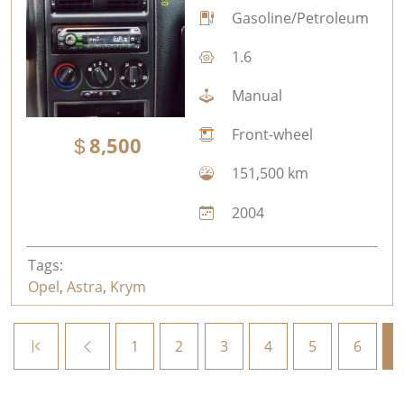
Gasoline/Petroleum
1.6
Manual
Front-wheel
8,500
151,500 km
2004
Tags:
Opel
,
Astra
,
Krym
1
2
3
4
5
6