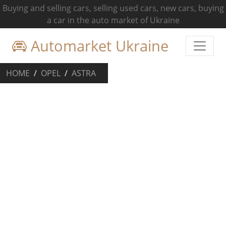
Buying and selling cars, selling used cars, new cars, buying
a car in the auto market of Ukraine
Automarket Ukraine
HOME
OPEL
ASTRA