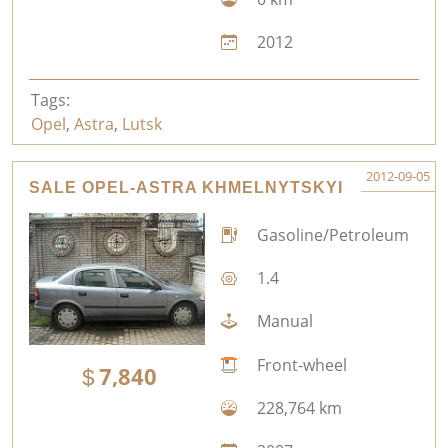
2012
Tags:
Opel
,
Astra
,
Lutsk
2012-09-05
SALE OPEL-ASTRA KHMELNYTSKYI
Gasoline/Petroleum
1.4
Manual
Front-wheel
7,840
228,764 km