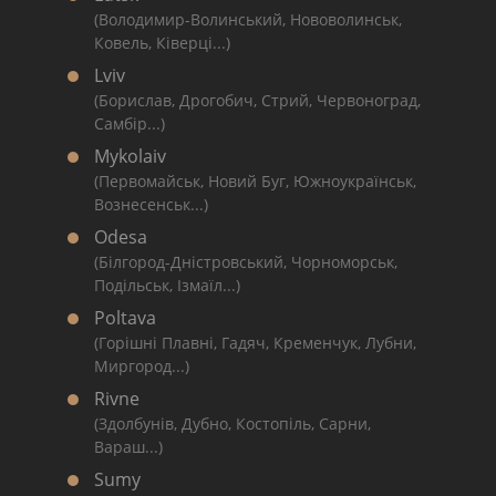
(Володимир-Волинський, Нововолинськ,
Ковель, Ківерці...)
Lviv
(Борислав, Дрогобич, Стрий, Червоноград,
Самбір...)
Mykolaiv
(Первомайськ, Новий Буг, Южноукраїнськ,
Вознесенськ...)
Odesa
(Білгород-Дністровський, Чорноморськ,
Подільськ, Ізмаїл...)
Poltava
(Горішні Плавні, Гадяч, Кременчук, Лубни,
Миргород...)
Rivne
(Здолбунів, Дубно, Костопіль, Сарни,
Вараш...)
Sumy